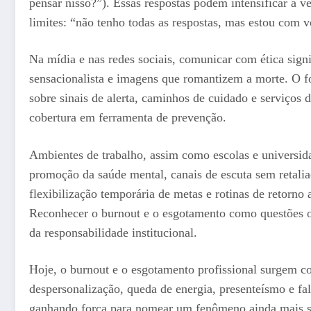
pensar nisso?”). Essas respostas podem intensificar a 
limites: “não tenho todas as respostas, mas estou com v
Na mídia e nas redes sociais, comunicar com ética sign
sensacionalista e imagens que romantizem a morte. O f
sobre sinais de alerta, caminhos de cuidado e serviços d
cobertura em ferramenta de prevenção.
Ambientes de trabalho, assim como escolas e universida
promoção da saúde mental, canais de escuta sem retalia
flexibilização temporária de metas e rotinas de retorno
Reconhecer o burnout e o esgotamento como questões o
da responsabilidade institucional.
Hoje, o burnout e o esgotamento profissional surgem c
despersonalização, queda de energia, presenteísmo e f
ganhando força para nomear um fenômeno ainda mais s