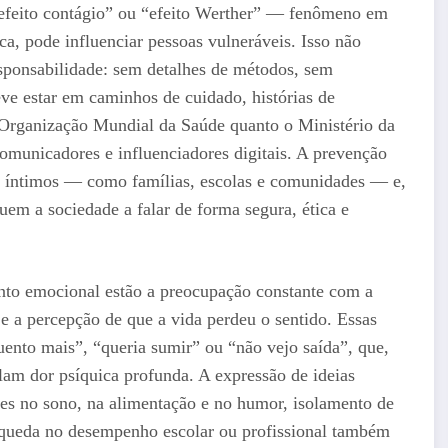
“efeito contágio” ou “efeito Werther” — fenômeno em
ca, pode influenciar pessoas vulneráveis. Isso não
esponsabilidade: sem detalhes de métodos, sem
ve estar em caminhos de cuidado, histórias de
 a Organização Mundial da Saúde quanto o Ministério da
 comunicadores e influenciadores digitais. A prevenção
 íntimos — como famílias, escolas e comunidades — e,
uem a sociedade a falar de forma segura, ética e
mento emocional estão a preocupação constante com a
 e a percepção de que a vida perdeu o sentido. Essas
nto mais”, “queria sumir” ou “não vejo saída”, que,
lam dor psíquica profunda. A expressão de ideias
es no sono, na alimentação e no humor, isolamento de
e queda no desempenho escolar ou profissional também