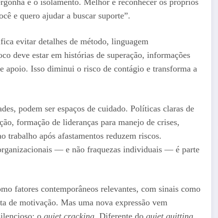
vergonha e o isolamento. Melhor é reconhecer os próprios
ocê e quero ajudar a buscar suporte”.
ifica evitar detalhes de método, linguagem
oco deve estar em histórias de superação, informações
e apoio. Isso diminui o risco de contágio e transforma a
des, podem ser espaços de cuidado. Políticas claras de
ção, formação de lideranças para manejo de crises,
 ao trabalho após afastamentos reduzem riscos.
rganizacionais — e não fraquezas individuais — é parte
omo fatores contemporâneos relevantes, com sinais como
alta de motivação. Mas uma nova expressão vem
ilencioso: o
quiet cracking
. Diferente do
quiet quitting
,