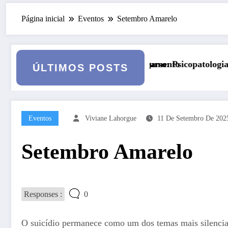
Página inicial
Eventos
Setembro Amarelo
ulgamento
Curso: Psicopatologia Junguiana Clínica – Turma 6
Kor
ÚLTIMOS POSTS
Eventos
Viviane Lahorgue
11 De Setembro De 202
Setembro Amarelo
Responses :
0
O suicídio permanece como um dos temas mais silencia