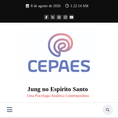
Pular
8 de agosto de 2026
1:22:16 AM
para
o
conteúdo
Jung no Espirito Santo
Uma Psicologia Analítica Contemporânea