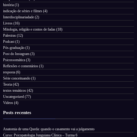
história
(1)
indicação de séries e filmes
(4)
Interdisciplinariadade
(2)
Livros
(16)
Mitologia, religião e contos de fadas
(18)
Palestras
(12)
Podcast
(1)
Pós-graduação
(1)
Post do Instagram
(3)
Psicossomática
(3)
Reflexões e comentários
(1)
resposta
(6)
Série conceituando
(1)
Teoria
(42)
textos temáticos
(42)
Uncategorized
(77)
Videos
(4)
Posts recentes
Anatomia de uma Queda: quando o casamento vai a julgamento
Curso: Psicopatologia Junguiana Clínica – Turma 6