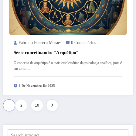
Fabricio Fonseca Moraes
0 Comentários
Série conceituando: “Arquétipo”
O conceito de arquétipo é o mais emblemático da psicologia analítica, pois é
em torno…
6 De Novembro De 2025
…
Paginação
1
2
10
de
posts