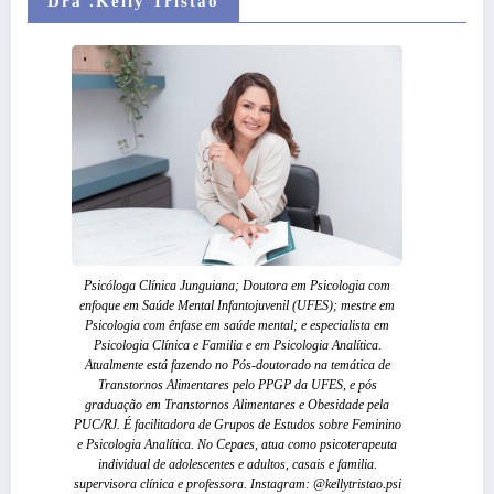
Dra .Kelly Tristão
Psicóloga Clínica Junguiana; Doutora em Psicologia com
enfoque em Saúde Mental Infantojuvenil (UFES); mestre em
Psicologia com ênfase em saúde mental; e especialista em
Psicologia Clínica e Familia e em Psicologia Analítica.
Atualmente está fazendo no Pós-doutorado na temática de
Transtornos Alimentares pelo PPGP da UFES, e pós
graduação em Transtornos Alimentares e Obesidade pela
PUC/RJ. É facilitadora de Grupos de Estudos sobre Feminino
e Psicologia Analítica. No Cepaes, atua como psicoterapeuta
individual de adolescentes e adultos, casais e familia.
supervisora clínica e professora. Instagram: @kellytristao.psi