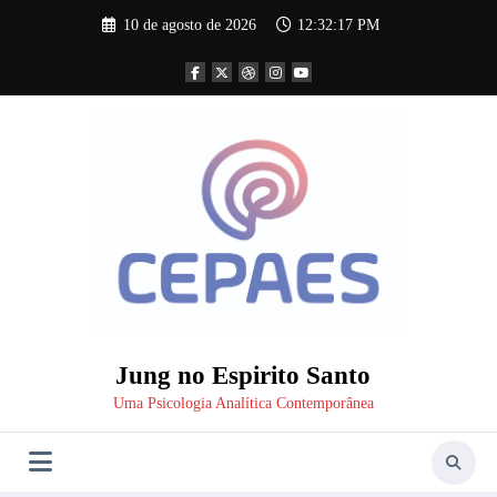
Pular
10 de agosto de 2026
12:32:18 PM
para
o
conteúdo
Jung no Espirito Santo
Uma Psicologia Analítica Contemporânea