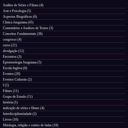
Análise de Séries e Filmes
(4)
Arte e Psicologia
(5)
Aspectos Biográficos
(6)
Clinica Junguiana
(45)
Comentários e Analises de Textos
(3)
Conceitos Fundamentais
(38)
congresso
(4)
curso
(21)
divulgação
(12)
Encontros
(3)
Epistemologia Junguiana
(5)
Escola Inglesa
(6)
Eventos
(20)
Eventos Culturais
(2)
f
(1)
Filmes
(11)
Grupo de Estudo
(11)
história
(1)
indicação de séries e filmes
(4)
Interdisciplinariadade
(2)
Livros
(16)
Mitologia, religião e contos de fadas
(18)