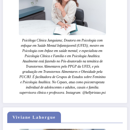
Psicóloga Clínica Junguiana; Doutora em Psicologia com
enfoque em Saúde Mental Infantojuvenil (UFES); mestre em
Psicologia com ênfase em saúde mental; e especialista em
Psicologia Clínica e Familia e em Psicologia Analítica.
Atualmente está fazendo no Pós-doutorado na temática de
Transtornos Alimentares pelo PPGP da UFES, e pós
graduação em Transtornos Alimentares e Obesidade pela
PUC/RJ. É facilitadora de Grupos de Estudos sobre Feminino
e Psicologia Analítica. No Cepaes, atua como psicoterapeuta
individual de adolescentes e adultos, casais e familia.
supervisora clínica e professora. Instagram: @kellytristao.psi
Viviane Lahorgue