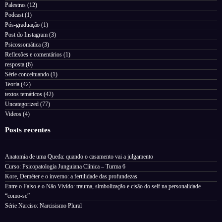
Palestras
(12)
Podcast
(1)
Pós-graduação
(1)
Post do Instagram
(3)
Psicossomática
(3)
Reflexões e comentários
(1)
resposta
(6)
Série conceituando
(1)
Teoria
(42)
textos temáticos
(42)
Uncategorized
(77)
Videos
(4)
Posts recentes
Anatomia de uma Queda: quando o casamento vai a julgamento
Curso: Psicopatologia Junguiana Clínica – Turma 6
Kore, Deméter e o inverno: a fertilidade das profundezas
Entre o Falso e o Não Vivido: trauma, simbolização e cisão do self na personalidade
“como-se”
Série Narciso: Narcisismo Plural