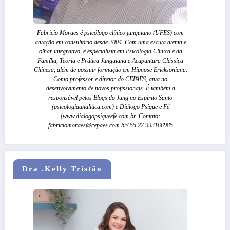
Fabrício Moraes é psicólogo clínico junguiano (UFES) com
atuação em consultório desde 2004. Com uma escuta atenta e
olhar integrativo, é especialista em Psicologia Clínica e da
Família, Teoria e Prática Junguiana e Acupuntura Clássica
Chinesa, além de possuir formação em Hipnose Ericksoniana.
Como professor e diretor do CEPAES, atua no
desenvolvimento de novos profissionais. É também a
responsável pelos Blogs do Jung no Espírito Santo
(psicologiaanalitica.com) e Diálogo Psique e Fé
(www.dialogopsiqueefe.com.br. Contato:
fabriciomoraes@cepaes.com.br/ 55 27 993166985
Dra .Kelly Tristão