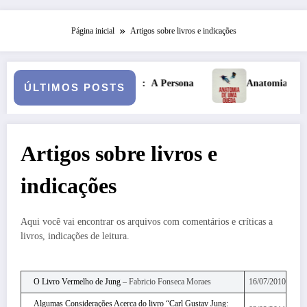
Página inicial
Artigos sobre livros e indicações
onceituando: A Persona
Anatomia de uma Queda: quando o ca
ÚLTIMOS POSTS
Artigos sobre livros e
indicações
Aqui você vai encontrar os arquivos com comentários e críticas a
livros, indicações de leitura.
O Livro Vermelho de Jung
– Fabricio Fonseca Moraes
16/07/2010
Algumas Considerações Acerca do livro “Carl Gustav Jung: