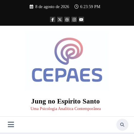
Pular
8 de agosto de 2026
6:24:00 PM
para
o
conteúdo
Jung no Espirito Santo
Uma Psicologia Analítica Contemporânea