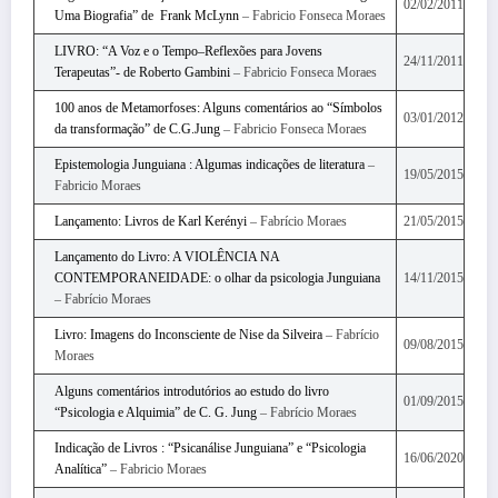
02/02/2011
Uma Biografia” de Frank McLynn
– Fabricio Fonseca Moraes
LIVRO: “A Voz e o Tempo–Reflexões para Jovens
24/11/2011
Terapeutas”- de Roberto Gambini
– Fabricio Fonseca Moraes
100 anos de Metamorfoses: Alguns comentários ao “Símbolos
03/01/2012
da transformação” de C.G.Jung
– Fabricio Fonseca Moraes
Epistemologia Junguiana : Algumas indicações de literatura
–
19/05/2015
Fabricio Moraes
Lançamento: Livros de Karl Kerényi
– Fabrício Moraes
21/05/2015
Lançamento do Livro: A VIOLÊNCIA NA
CONTEMPORANEIDADE: o olhar da psicologia Junguiana
14/11/2015
– Fabrício Moraes
Livro: Imagens do Inconsciente de Nise da Silveira
– Fabrício
09/08/2015
Moraes
Alguns comentários introdutórios ao estudo do livro
01/09/2015
“Psicologia e Alquimia” de C. G. Jung
– Fabrício Moraes
Indicação de Livros : “Psicanálise Junguiana” e “Psicologia
16/06/2020
Analítica”
– Fabricio Moraes