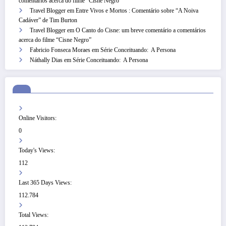
comentários acerca do filme “Cisne Negro”
Travel Blogger
em
Entre Vivos e Mortos : Comentário sobre “A Noiva
Cadáver” de Tim Burton
Travel Blogger
em
O Canto do Cisne: um breve comentário a comentários
acerca do filme “Cisne Negro”
Fabricio Fonseca Moraes
em
Série Conceituando: A Persona
Náthally Dias
em
Série Conceituando: A Persona
Online Visitors:
0
Today's Views:
112
Last 365 Days Views:
112.784
Total Views: