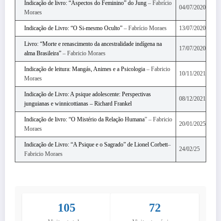
Indicação de livro: “Aspectos do Feminino” do Jung
– Fabrício
04/07/2020
Moraes
Indicação de Livro: “O Si-mesmo Oculto”
– Fabrício Moraes
13/07/2020
Livro: “Morte e renascimento da ancestralidade indígena na
17/07/2020
alma Brasileira”
– Fabricio Moraes
Indicação de leitura: Mangás, Animes e a Psicologia
– Fabricio
10/11/2021
Moraes
Indicação de Livro: A psique adolescente: Perspectivas
08/12/2021
junguianas e winnicottianas – Richard Frankel
Indicação de livro: “O Mistério da Relação Humana
” – Fabricio
20/01/2025
Moraes
Indicação de Livro: “A Psique e o Sagrado” de Lionel Corbett
–
24/02/25
Fabricio Moraes
105
72