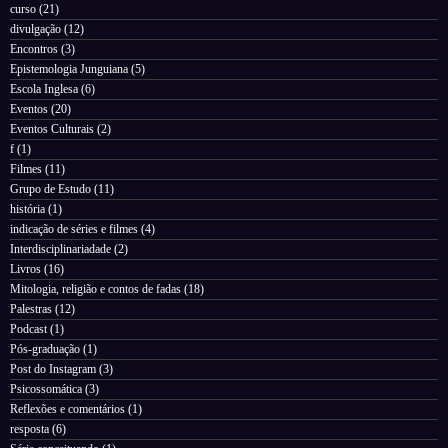
curso
(21)
divulgação
(12)
Encontros
(3)
Epistemologia Junguiana
(5)
Escola Inglesa
(6)
Eventos
(20)
Eventos Culturais
(2)
f
(1)
Filmes
(11)
Grupo de Estudo
(11)
história
(1)
indicação de séries e filmes
(4)
Interdisciplinariadade
(2)
Livros
(16)
Mitologia, religião e contos de fadas
(18)
Palestras
(12)
Podcast
(1)
Pós-graduação
(1)
Post do Instagram
(3)
Psicossomática
(3)
Reflexões e comentários
(1)
resposta
(6)