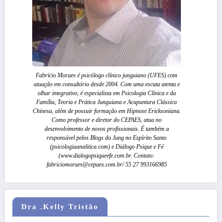
Fabrício Moraes é psicólogo clínico junguiano (UFES) com
atuação em consultório desde 2004. Com uma escuta atenta e
olhar integrativo, é especialista em Psicologia Clínica e da
Família, Teoria e Prática Junguiana e Acupuntura Clássica
Chinesa, além de possuir formação em Hipnose Ericksoniana.
Como professor e diretor do CEPAES, atua no
desenvolvimento de novos profissionais. É também a
responsável pelos Blogs do Jung no Espírito Santo
(psicologiaanalitica.com) e Diálogo Psique e Fé
(www.dialogopsiqueefe.com.br. Contato:
fabriciomoraes@cepaes.com.br/ 55 27 993166985
Dra .Kelly Tristão