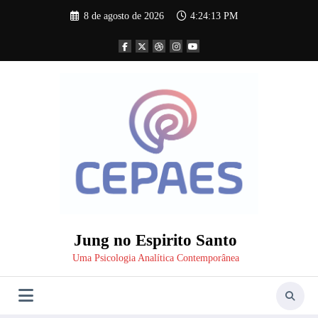
Pular
8 de agosto de 2026
4:24:14 PM
para
o
conteúdo
Jung no Espirito Santo
Uma Psicologia Analítica Contemporânea