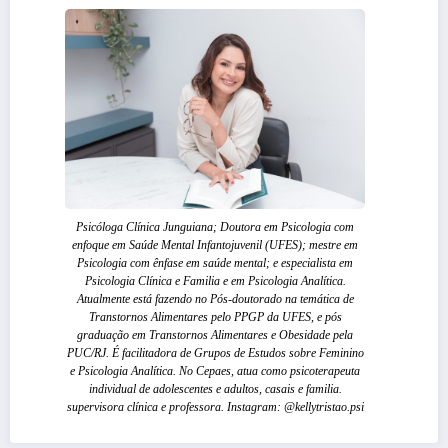
Psicóloga Clínica Junguiana; Doutora em Psicologia com
enfoque em Saúde Mental Infantojuvenil (UFES); mestre em
Psicologia com ênfase em saúde mental; e especialista em
Psicologia Clínica e Familia e em Psicologia Analítica.
Atualmente está fazendo no Pós-doutorado na temática de
Transtornos Alimentares pelo PPGP da UFES, e pós
graduação em Transtornos Alimentares e Obesidade pela
PUC/RJ. É facilitadora de Grupos de Estudos sobre Feminino
e Psicologia Analítica. No Cepaes, atua como psicoterapeuta
individual de adolescentes e adultos, casais e familia.
supervisora clínica e professora. Instagram: @kellytristao.psi