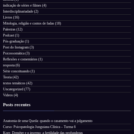
indicação de séries e filmes
(4)
Interdisciplinariadade
(2)
Livros
(16)
Mitologia, religião e contos de fadas
(18)
Palestras
(12)
Podcast
(1)
Pós-graduação
(1)
Post do Instagram
(3)
Psicossomática
(3)
Reflexões e comentários
(1)
resposta
(6)
Série conceituando
(1)
Teoria
(42)
textos temáticos
(42)
Uncategorized
(77)
Videos
(4)
Posts recentes
Anatomia de uma Queda: quando o casamento vai a julgamento
Curso: Psicopatologia Junguiana Clínica – Turma 6
Kore, Deméter e o inverno: a fertilidade das profundezas