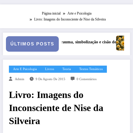
Página inicial
Arte e Psicologia
Livro: Imagens do Inconsciente de Nise da Silveira
rauma, simbolização e cisão do self na personalidade “como-se”
Série Narciso: Narcisismo Plural
ÚLTIMOS POSTS
Arte E Psicologia
Livros
Teoria
Textos Temáticos
Admin
9 De Agosto De 2015
0 Comentários
Livro: Imagens do
Inconsciente de Nise da
Silveira