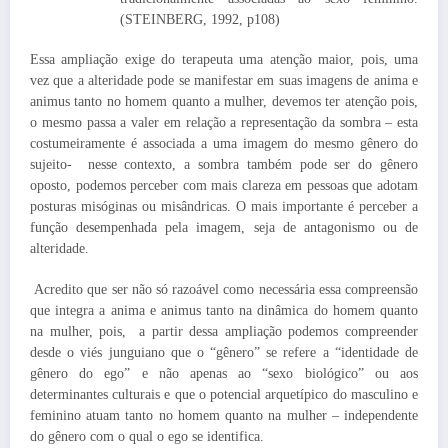
(STEINBERG, 1992, p108)
Essa ampliação exige do terapeuta uma atenção maior, pois, uma
vez que a alteridade pode se manifestar em suas imagens de anima e
animus tanto no homem quanto a mulher, devemos ter atenção pois,
o mesmo passa a valer em relação a representação da sombra – esta
costumeiramente é associada a uma imagem do mesmo gênero do
sujeito- nesse contexto, a sombra também pode ser do gênero
oposto, podemos perceber com mais clareza em pessoas que adotam
posturas misóginas ou misândricas. O mais importante é perceber a
função desempenhada pela imagem, seja de antagonismo ou de
alteridade.
Acredito que ser não só razoável como necessária essa compreensão
que integra a anima e animus tanto na dinâmica do homem quanto
na mulher, pois, a partir dessa ampliação podemos compreender
desde o viés junguiano que o “gênero” se refere a “identidade de
gênero do ego” e não apenas ao “sexo biológico” ou aos
determinantes culturais e que o potencial arquetípico do masculino e
feminino atuam tanto no homem quanto na mulher – independente
do gênero com o qual o ego se identifica.