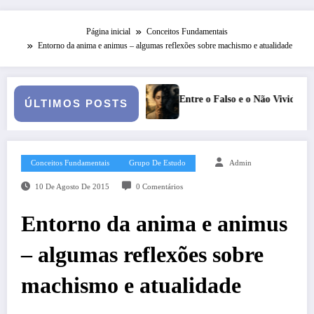
Página inicial
Conceitos Fundamentais
Entorno da anima e animus – algumas reflexões sobre machismo e atualidade
Falso e o Não Vivido: trauma, simbolização e cisão do self na personalida
Série Narcis
ÚLTIMOS POSTS
Conceitos Fundamentais
Grupo De Estudo
Admin
10 De Agosto De 2015
0 Comentários
Entorno da anima e animus
– algumas reflexões sobre
machismo e atualidade