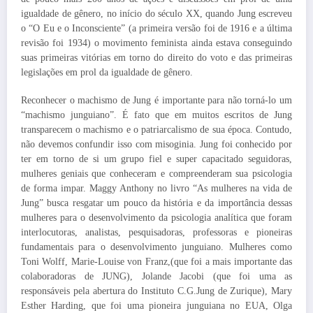
igualdade de gênero, no início do século XX, quando Jung escreveu
o “O Eu e o Inconsciente” (a primeira versão foi de 1916 e a última
revisão foi 1934) o movimento feminista ainda estava conseguindo
suas primeiras vitórias em torno do direito do voto e das primeiras
legislações em prol da igualdade de gênero.
Reconhecer o machismo de Jung é importante para não torná-lo um
“machismo junguiano”. É fato que em muitos escritos de Jung
transparecem o machismo e o patriarcalismo de sua época. Contudo,
não devemos confundir isso com misoginia. Jung foi conhecido por
ter em torno de si um grupo fiel e super capacitado seguidoras,
mulheres geniais que conheceram e compreenderam sua psicologia
de forma impar. Maggy Anthony no livro “As mulheres na vida de
Jung” busca resgatar um pouco da história e da importância dessas
mulheres para o desenvolvimento da psicologia analítica que foram
interlocutoras, analistas, pesquisadoras, professoras e pioneiras
fundamentais para o desenvolvimento junguiano. Mulheres como
Toni Wolff, Marie-Louise von Franz,(que foi a mais importante das
colaboradoras de JUNG), Jolande Jacobi (que foi uma as
responsáveis pela abertura do Instituto C.G.Jung de Zurique), Mary
Esther Harding, que foi uma pioneira junguiana no EUA, Olga