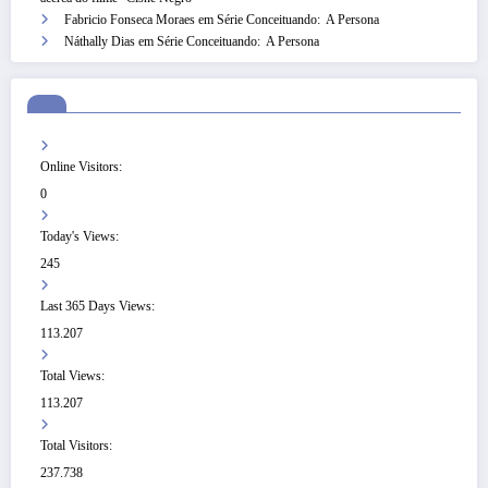
Fabricio Fonseca Moraes
em
Série Conceituando: A Persona
Náthally Dias
em
Série Conceituando: A Persona
Online Visitors:
0
Today's Views:
245
Last 365 Days Views:
113.207
Total Views:
113.207
Total Visitors:
237.738