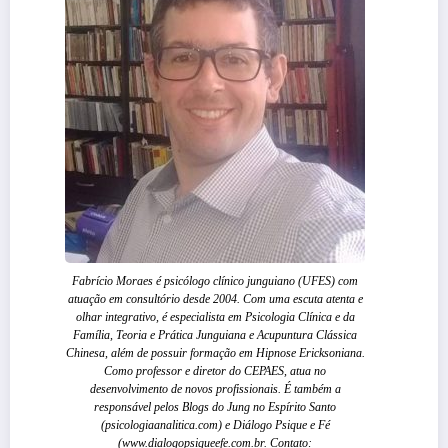
Fabrício Moraes é psicólogo clínico junguiano (UFES) com
atuação em consultório desde 2004. Com uma escuta atenta e
olhar integrativo, é especialista em Psicologia Clínica e da
Família, Teoria e Prática Junguiana e Acupuntura Clássica
Chinesa, além de possuir formação em Hipnose Ericksoniana.
Como professor e diretor do CEPAES, atua no
desenvolvimento de novos profissionais. É também a
responsável pelos Blogs do Jung no Espírito Santo
(psicologiaanalitica.com) e Diálogo Psique e Fé
(www.dialogopsiqueefe.com.br. Contato: