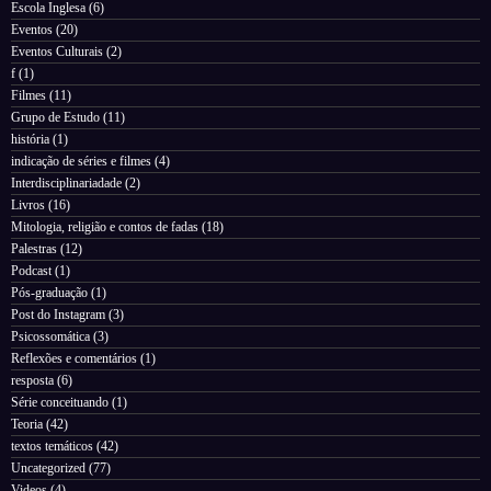
Escola Inglesa
(6)
Eventos
(20)
Eventos Culturais
(2)
f
(1)
Filmes
(11)
Grupo de Estudo
(11)
história
(1)
indicação de séries e filmes
(4)
Interdisciplinariadade
(2)
Livros
(16)
Mitologia, religião e contos de fadas
(18)
Palestras
(12)
Podcast
(1)
Pós-graduação
(1)
Post do Instagram
(3)
Psicossomática
(3)
Reflexões e comentários
(1)
resposta
(6)
Série conceituando
(1)
Teoria
(42)
textos temáticos
(42)
Uncategorized
(77)
Videos
(4)