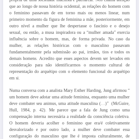
que ao longo de nossa história ocidental, as relações do homem com
o feminino passavam de em torno mais ou menos linear, num
primeiro momento da figura de feminina a mãe, posteriormente, em
outro nível a mulher que lhe despertasse o fascínio e o desejo
sexual, ou então, a musa inspiradora ou a “mulher amada” exercia
influência sobre o homem, mas, de forma privada. No caso da
mulher, as relações históricas com o masculino passavam
fundamentalmente pela submissão ao pai, irmãos, tios e todos os
demais homens. Acredito que esses aspectos devem ser levados em
consideração para não identificarmos o momento cultural de
representação do arquétipo com o elemento funcional do arquétipo
em si.
Numa conversa com a analista Mary Esther Harding, Jung afirmou “
um homem deve adotar uma atitude feminina, enquanto uma mulher
deve combater seu animus, uma atitude masculina (…)” (McGuire,
Hull, 1984, p. 42). Me parece que a fala de Jung como uma
compensação interna necessária a realidade da consciência coletiva.
O homem deveria acolher o feminino que era/é coletivamente
desvalorizado e por outro lado, a mulher deve combater essa
configuração do masculino que lhe é imposta culturalmente, de