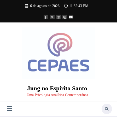
Pular
6 de agosto de 2026
11:32:45 PM
para
o
conteúdo
Jung no Espirito Santo
Uma Psicologia Analítica Contemporânea