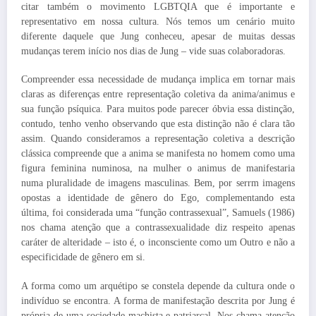
citar também o movimento LGBTQIA que é importante e
representativo em nossa cultura. Nós temos um cenário muito
diferente daquele que Jung conheceu, apesar de muitas dessas
mudanças terem início nos dias de Jung – vide suas colaboradoras.
Compreender essa necessidade de mudança implica em tornar mais
claras as diferenças entre representação coletiva da anima/animus e
sua função psíquica. Para muitos pode parecer óbvia essa distinção,
contudo, tenho venho observando que esta distinção não é clara tão
assim. Quando consideramos a representação coletiva a descrição
clássica compreende que a anima se manifesta no homem como uma
figura feminina numinosa, na mulher o animus de manifestaria
numa pluralidade de imagens masculinas. Bem, por serrm imagens
opostas a identidade de gênero do Ego, complementando esta
última, foi considerada uma “função contrassexual”, Samuels (1986)
nos chama atenção que a contrassexualidade diz respeito apenas
caráter de alteridade – isto é, o inconsciente como um Outro e não a
especificidade de gênero em si.
A forma como um arquétipo se constela depende da cultura onde o
indivíduo se encontra. A forma de manifestação descrita por Jung é
própria de uma sociedade machista e patriarcal. Nos chama atenção