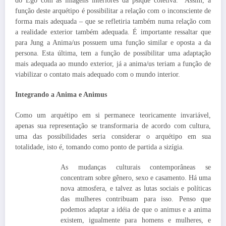
do Ego com as imagens interiores da psique coletiva. Assim, a
função deste arquétipo é possibilitar a relação com o inconsciente de
forma mais adequada – que se refletiria também numa relação com
a realidade exterior também adequada. É importante ressaltar que
para Jung a Anima/us possuem uma função similar e oposta a da
persona. Esta última, tem a função de possibilitar uma adaptação
mais adequada ao mundo exterior, já a anima/us teriam a função de
viabilizar o contato mais adequado com o mundo interior.
Integrando a Anima e Animus
Como um arquétipo em si permanece teoricamente invariável,
apenas sua representação se transformaria de acordo com cultura,
uma das possibilidades seria considerar o arquétipo em sua
totalidade, isto é, tomando como ponto de partida a sizígia.
As mudanças culturais contemporâneas se
concentram sobre gênero, sexo e casamento. Há uma
nova atmosfera, e talvez as lutas sociais e políticas
das mulheres contribuam para isso. Penso que
podemos adaptar a idéia de que o animus e a anima
existem, igualmente para homens e mulheres, e