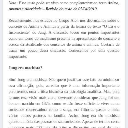
Nota: Esse texto pode ser visto como complementar ao texto
Anima,
Animus e Alteridade – Revisão do texto de 05/04/2010
Recentemente, nos estudos no Grupo Aion nos debruçamos sobre o
conceito de Anima e Animus a partir da leitura do texto “O Eu e o
Inconsciente” do Jung. A discussão tocou em pontos importantes
como em torno do machismo presente na apresentação do conceito e
acerca da atualidade dos conceitos de anima e animus. Gostaria de
trazer um pouco dessa discussão. Comecemos por uma questão
importante:
Jung era machista?
Sim! Jung era machista. Não quero justificar esse fato ou minimizar
essa afirmação, pois, acredito que é uma informação importante
para termos uma crítica histórica da psicologia analítica. Mas, para
termos essa visão mais clara, devemos considerar que Jung foi um
homem nascido em 1875, como se não fosse suficiente viver numa
sociedade conservadora como a suíça, era filho de pastor e tinha
vários outros pastores na família. Assim, Jung era tão machista
quanto a média das pessoas de sua sociedade. Apesar de termos cerca
de pouco mais 200 anos de ações e discussões em prol de uma