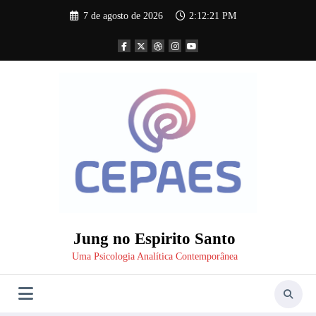
Pular
7 de agosto de 2026
2:12:22 PM
para
o
conteúdo
Jung no Espirito Santo
Uma Psicologia Analítica Contemporânea