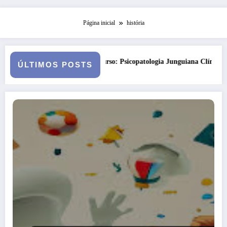
Página inicial
história
to
Curso: Psicopatologia Junguiana Clínica – Turma 6
Kor
ÚLTIMOS POSTS