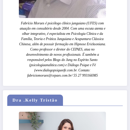
Fabrício Moraes é psicólogo clínico junguiano (UFES) com
atuação em consultório desde 2004. Com uma escuta atenta e
olhar integrativo, é especialista em Psicologia Clínica e da
Família, Teoria e Prática Junguiana e Acupuntura Clássica
Chinesa, além de possuir formação em Hipnose Ericksoniana.
Como professor e diretor do CEPAES, atua no
desenvolvimento de novos profissionais. É também a
responsável pelos Blogs do Jung no Espírito Santo
(psicologiaanalitica.com) e Diálogo Psique e Fé
(www.dialogopsiqueefe.com.br. Contato:
fabriciomoraes@cepaes.com.br/ 55 27 993166985
Dra .Kelly Tristão