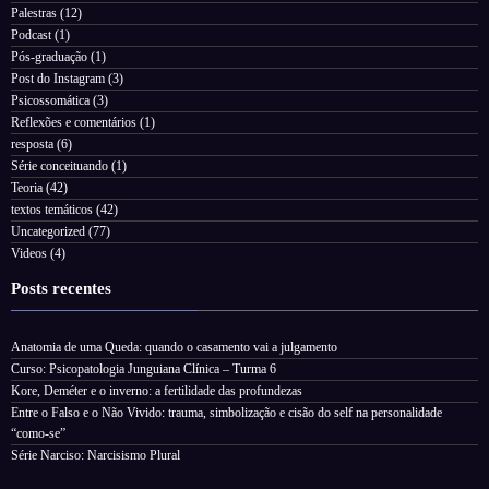
Palestras
(12)
Podcast
(1)
Pós-graduação
(1)
Post do Instagram
(3)
Psicossomática
(3)
Reflexões e comentários
(1)
resposta
(6)
Série conceituando
(1)
Teoria
(42)
textos temáticos
(42)
Uncategorized
(77)
Videos
(4)
Posts recentes
Anatomia de uma Queda: quando o casamento vai a julgamento
Curso: Psicopatologia Junguiana Clínica – Turma 6
Kore, Deméter e o inverno: a fertilidade das profundezas
Entre o Falso e o Não Vivido: trauma, simbolização e cisão do self na personalidade
“como-se”
Série Narciso: Narcisismo Plural