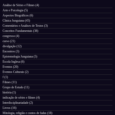
Análise de Séries e Filmes
(4)
Arte e Psicologia
(5)
Aspectos Biográficos
(6)
Clinica Junguiana
(45)
Comentários e Analises de Textos
(3)
Conceitos Fundamentais
(38)
congresso
(4)
curso
(21)
divulgação
(12)
Encontros
(3)
Epistemologia Junguiana
(5)
Escola Inglesa
(6)
Eventos
(20)
Eventos Culturais
(2)
f
(1)
Filmes
(11)
Grupo de Estudo
(11)
história
(1)
indicação de séries e filmes
(4)
Interdisciplinariadade
(2)
Livros
(16)
Mitologia, religião e contos de fadas
(18)