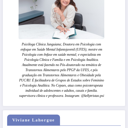
Psicóloga Clínica Junguiana; Doutora em Psicologia com
enfoque em Saúde Mental Infantojuvenil (UFES); mestre em
Psicologia com ênfase em saúde mental; e especialista em
Psicologia Clínica e Familia e em Psicologia Analítica.
Atualmente está fazendo no Pós-doutorado na temática de
Transtornos Alimentares pelo PPGP da UFES, e pós
graduação em Transtornos Alimentares e Obesidade pela
PUC/RJ. É facilitadora de Grupos de Estudos sobre Feminino
e Psicologia Analítica. No Cepaes, atua como psicoterapeuta
individual de adolescentes e adultos, casais e familia.
supervisora clínica e professora. Instagram: @kellytristao.psi
Viviane Lahorgue