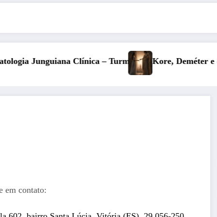
ma 6
Kore, Deméter e o inverno: a fertilidade das prof
e em contato:
a 602, bairro Santa Lúcia. Vitória (ES). 29.056-250