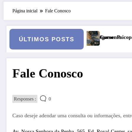
Página inicial
Fale Conosco
o vai a julgamento
Curso: Psicopatologia Junguiana Clínica – Tur
ÚLTIMOS POSTS
Fale Conosco
Responses :
0
Caso deseje adendar uma consulta ou informações, entr
Av. Nossa Senhora da Penha, 565, Ed. Royal Center, sal