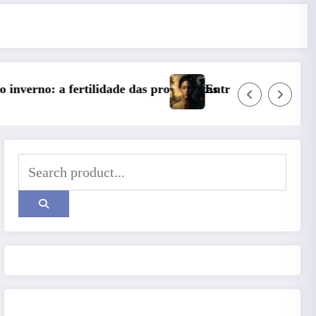
undezas
Entre o Falso e o Não Vivido: trauma, simbolização e 