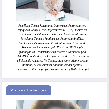
Psicóloga Clínica Junguiana; Doutora em Psicologia com
enfoque em Saúde Mental Infantojuvenil (UFES); mestre em
Psicologia com ênfase em saúde mental; e especialista em
Psicologia Clínica e Familia e em Psicologia Analítica.
Atualmente está fazendo no Pós-doutorado na temática de
Transtornos Alimentares pelo PPGP da UFES, e pós
graduação em Transtornos Alimentares e Obesidade pela
PUC/RJ. É facilitadora de Grupos de Estudos sobre Feminino
e Psicologia Analítica. No Cepaes, atua como psicoterapeuta
individual de adolescentes e adultos, casais e familia.
supervisora clínica e professora. Instagram: @kellytristao.psi
Viviane Lahorgue