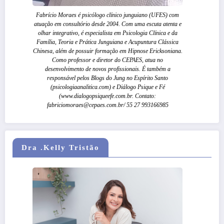
Fabrício Moraes é psicólogo clínico junguiano (UFES) com
atuação em consultório desde 2004. Com uma escuta atenta e
olhar integrativo, é especialista em Psicologia Clínica e da
Família, Teoria e Prática Junguiana e Acupuntura Clássica
Chinesa, além de possuir formação em Hipnose Ericksoniana.
Como professor e diretor do CEPAES, atua no
desenvolvimento de novos profissionais. É também a
responsável pelos Blogs do Jung no Espírito Santo
(psicologiaanalitica.com) e Diálogo Psique e Fé
(www.dialogopsiqueefe.com.br. Contato:
fabriciomoraes@cepaes.com.br/ 55 27 993166985
Dra .Kelly Tristão