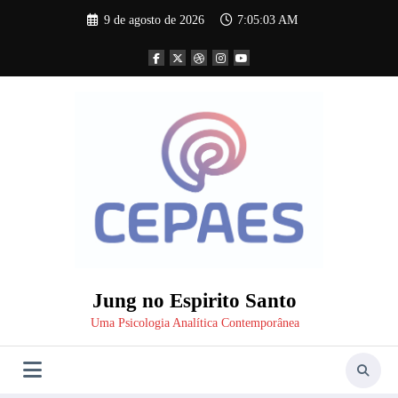
Pular
9 de agosto de 2026
7:05:04 AM
para
o
conteúdo
Jung no Espirito Santo
Uma Psicologia Analítica Contemporânea