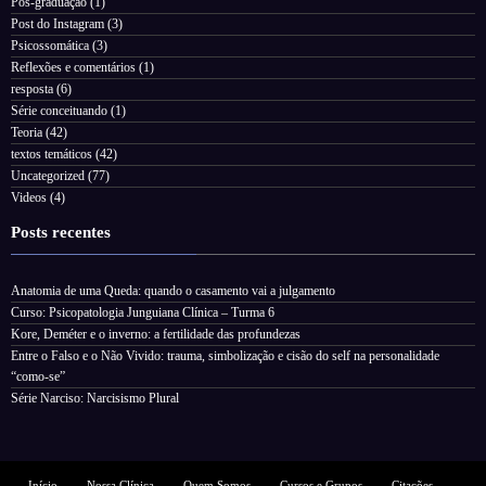
Pós-graduação
(1)
Post do Instagram
(3)
Psicossomática
(3)
Reflexões e comentários
(1)
resposta
(6)
Série conceituando
(1)
Teoria
(42)
textos temáticos
(42)
Uncategorized
(77)
Videos
(4)
Posts recentes
Anatomia de uma Queda: quando o casamento vai a julgamento
Curso: Psicopatologia Junguiana Clínica – Turma 6
Kore, Deméter e o inverno: a fertilidade das profundezas
Entre o Falso e o Não Vivido: trauma, simbolização e cisão do self na personalidade
“como-se”
Série Narciso: Narcisismo Plural
Início
Nossa Clínica
Quem Somos
Cursos e Grupos
Citações