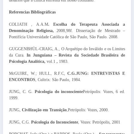
desafios que a clínica enfrenta em nosso cotidiano.
Referencias Bibliográficas
COLIATH , A.A.M
. Escolha do Terapeuta Associada a
Denominação Religiosa,
2008,98f. Dissertação de Mestrado –
Pontifícia Universidade Católica de São Paulo, São Paulo. 2008.
GUGGENBHÜL-CRAIG, A.,
O Arquétipo do Inválido e os Limites
da Cura.
In
Junguiana – Revista da Sociedade Brasileira de
Psicologia Analítica,
vol.1
,
1983.
McGUIRE, W.; HULL, R.F.C,
C.G.JUNG: ENTREVISTAS E
ENCONTROS
, Cultrix: São Paulo, 1984.
JUNG, C. G.
Psicologia do inconsciente
Petrópolis: Vozes, 6 ed.
1999.
JUNG,
Civilização em Transição
,Petrópolis: Vozes, 2000.
JUNG, C.G.
Psicologia do Inconsciente
, Vozes: Petrópolis, 2001