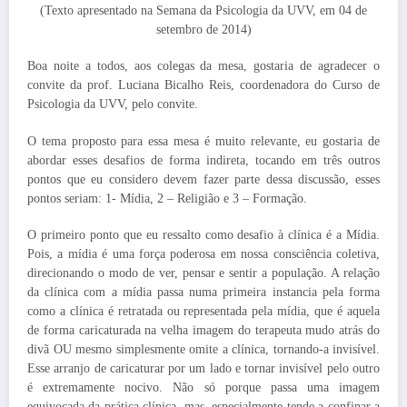
(Texto apresentado na Semana da Psicologia da UVV, em 04 de
setembro de 2014)
Boa noite a todos, aos colegas da mesa, gostaria de agradecer o
convite da prof. Luciana Bicalho Reis, coordenadora do Curso de
Psicologia da UVV, pelo convite.
O tema proposto para essa mesa é muito relevante, eu gostaria de
abordar esses desafios de forma indireta, tocando em três outros
pontos que eu considero devem fazer parte dessa discussão, esses
pontos seriam: 1- Mídia, 2 – Religião e 3 – Formação.
O primeiro ponto que eu ressalto como desafio à clínica é a Mídia.
Pois, a mídia é uma força poderosa em nossa consciência coletiva,
direcionando o modo de ver, pensar e sentir a população. A relação
da clínica com a mídia passa numa primeira instancia pela forma
como a clínica é retratada ou representada pela mídia, que é aquela
de forma caricaturada na velha imagem do terapeuta mudo atrás do
divã OU mesmo simplesmente omite a clínica, tornando-a invisível.
Esse arranjo de caricaturar por um lado e tornar invisível pelo outro
é extremamente nocivo. Não só porque passa uma imagem
equivocada da prática clínica, mas, especialmente tende a confinar a