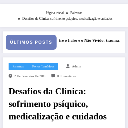
Página inicial
Palestras
Desafios da Clínica: sofrimento psíquico, medicalização e cuidados
o Vivido: trauma, simbolização e cisão do self na personalidade “como-se”
Série Narciso: Narcisism
ÚLTIMOS POSTS
Palestras
Textos Temáticos
Admin
2 De Fevereiro De 2015
0 Comentários
Desafios da Clínica:
sofrimento psíquico,
medicalização e cuidados