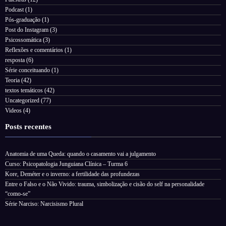
Podcast
(1)
Pós-graduação
(1)
Post do Instagram
(3)
Psicossomática
(3)
Reflexões e comentários
(1)
resposta
(6)
Série conceituando
(1)
Teoria
(42)
textos temáticos
(42)
Uncategorized
(77)
Videos
(4)
Posts recentes
Anatomia de uma Queda: quando o casamento vai a julgamento
Curso: Psicopatologia Junguiana Clínica – Turma 6
Kore, Deméter e o inverno: a fertilidade das profundezas
Entre o Falso e o Não Vivido: trauma, simbolização e cisão do self na personalidade
“como-se”
Série Narciso: Narcisismo Plural