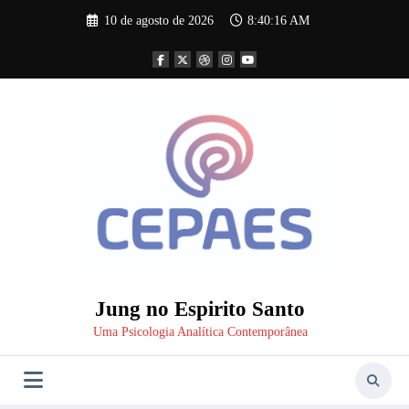
Pular
10 de agosto de 2026
8:40:18 AM
para
o
conteúdo
Jung no Espirito Santo
Uma Psicologia Analítica Contemporânea