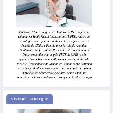
Psicóloga Clínica Junguiana; Doutora em Psicologia com
enfoque em Saúde Mental Infantojuvenil (UFES); mestre em
Psicologia com ênfase em saúde mental; e especialista em
Psicologia Clínica e Familia e em Psicologia Analítica.
Atualmente está fazendo no Pós-doutorado na temática de
Transtornos Alimentares pelo PPGP da UFES, e pós
graduação em Transtornos Alimentares e Obesidade pela
PUC/RJ. É facilitadora de Grupos de Estudos sobre Feminino
e Psicologia Analítica. No Cepaes, atua como psicoterapeuta
individual de adolescentes e adultos, casais e familia.
supervisora clínica e professora. Instagram: @kellytristao.psi
Viviane Lahorgue