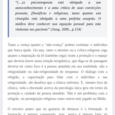
“(…)o psicoterapeuta está obrigado a um
autoconhecimento e a uma crítica de suas convicções
pessoais, filosóficas e religiosas, tanto quanto um
cirurgião está obrigado a uma perfeita assepsia. O
médico deve conhecer sua equação pessoal para não
violentar seu paciente” (Jung, 2000., p.154)
Tanto a crença quanto a “não-crença” podem violentar o indivíduo
que busca ajuda. Ou seja, tanto o ateísmo ou a crítica religiosa cega
quanto a imposição da fé (também cega) tiram a proteção e o espaço
que deveria haver nessa relação terapêutica, que diga-se de passagem
deveria ter como foco é a pessoa atendida em sua totalidade, não a
religiosidade ou não-religiosidade do terapeuta. O diálogo com a
religião, a capacitação para lidar com o indivíduo e sua
religiosidade, são desafios que a clínica enfrenta. E, mesmo fora da
clínica, toda a discussão acerca da psicologia laica gira em torno da
proteção e cuidado da pessoa atendida. Não é um problema com a
religião, ou perseguição religiosa como outros tem jogado na Midia.
O terceiro ponto que eu gostaria de destacar é a formação. A
formação é sempre comentada, mas, nunca é demais falar da