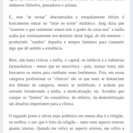
inúmeros filósofos, pensadores e artistas.
E, esse “se tornar” descontraídas e estupidamente felizes é
basicamente entrar no “mise en scène” midiático. Jung dizia que
“somente o que realmente somos tem o poder de curar-nos” a mídia
acaba por continuamente nos destituir desse lugar, de nós mesmos –
produzindo “zumbis” dopados e sempre famintos para consumir
algo que dê sentido a existência.
Bem, não basta criticar a mídia, o capital, os médicos e a industrias
farmacêuticas – temos que ter autocrítica – pois, muitas vezes, não
buscamos os meios para combater esses fenômenos. Pois, em nossa
categoria profissional os “clínicos” são os que mais se distanciam
dos debates da categoria, menos se mobilizam, e acabam por
omissão fortalecendo a mídia, a medicalização, etc. Acredito que
romper os “limites” do consultório, do silêncio, da desmobilização
são desafios importantes para a clínica.
O segundo ponto e talvez mais polêmico em nossos dias é a religião,
ou melhor, o uso que é feito da religião – tanto num aspecto externo
quanto interno. Quando me refiro ao aspecto externo, me refiro a