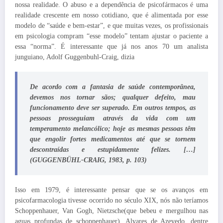
nossa realidade. O abuso e a dependência de psicofármacos é uma
realidade crescente em nosso cotidiano, que é alimentada por esse
modelo de “saúde e bem-estar”, e que muitas vezes, os profissionais
em psicologia compram “esse modelo” tentam ajustar o paciente a
essa “norma”. É interessante que já nos anos 70 um analista
junguiano, Adolf Guggenbuhl-Craig, dizia
De acordo com a fantasia de saúde contemporânea,
devemos nos tornar sãos; qualquer defeito, mau
funcionamento deve ser superado. Em outros tempos, as
pessoas prosseguiam através da vida com um
temperamento melancólico; hoje as mesmas pessoas têm
que engolir fortes medicamentos até que se tornem
descontraídas e estupidamente felizes. […]
(GUGGENBÜHL-CRAIG, 1983, p. 103)
Isso em 1979, é interessante pensar que se os avanços em
psicofarmacologia tivesse ocorrido no século XIX, nós não teríamos
Schoppenhauer, Van Gogh, Nietzsche(que bebeu e mergulhou nas
aguas profundas de schoppenhauer), Alvares de Azevedo, dentre