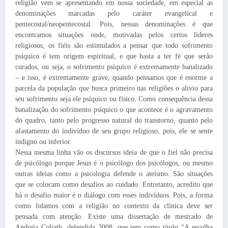
religião vem se apresentando em nossa sociedade, em especial as
denominações marcadas pelo caráter evangelical e
pentecostal/neopentecostal. Pois, nessas denominações é que
encontramos situações onde, motivadas pelos certos líderes
religiosos, os fiéis são estimulados a pensar que todo sofrimento
psíquico é tem origem espiritual, e que basta a ter fé que serão
curados, ou seja, o sofrimento psíquico é extremamente banalizado
– e isso, é extremamente grave, quando pensamos que é enorme a
parcela da população que busca primeiro nas religiões o alivio para
seu sofrimento seja ele psíquico ou físico. Como consequência dessa
banalização do sofrimento psíquico o que acontece é o agravamento
do quadro, tanto pelo progresso natural do transtorno, quanto pelo
afastamento do indivíduo de seu grupo religioso, pois, ele se sente
indigno ou inferior.
Nessa mesma linha vão os discursos ideia de que o fiel não precisa
de psicólogo porque Jesus é o psicólogo dos psicólogos, ou mesmo
outras ideias como a psicologia defende o ateísmo. São situações
que se colocam como desafios ao cuidado. Entretanto, acredito que
há o desafio maior é o diálogo com esses indivíduos. Pois, a forma
como lidamos com a religião no contexto da clínica deve ser
pensada com atenção. Existe uma dissertação de mestrado de
Andreia Coliath, defendida 2008, que tem como titulo “A escolha