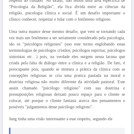
respeito ao cuidado. No Brasil, não temos uma área específica de
“Psicologia da Religião”, ela fica dívida entre as ciências da
religião, psicologia clínica e social. É um desafio importante o
clínico conhecer, respeitar e lidar com o fenômeno religioso.
Uma outra nuance desse mesmo desafio, que vem se tornando cada
vez mais um fenômeno a ser seriamente considerado pela psicologia,
são os “psicológos religiosos” (uso esse termo englobando essas
terminologias de psicólogos cristãos, psicólogos espiritas, psicólogos
xintoístas etc…) pois, na verdade eles surgem nessa lacuna que
criada pela falta de diálogo entre a clínica e a religião. De fato, é
preocupante pois, quando se mistura a prática da clínica com as
concepções religiosas se cria uma pratica pautada na moral e
doutrina religiosa não muito diferente da atividade pastoral. Esse
assim chamado “psicólogo religioso” com sua doutrina e
pressuposições religiosas deixam pouco espaço para o cliente se
colocar, até porque o cliente fantasia acerca dos pensamentos e
possíveis “julgamentos desse psicólogo religioso”.
Jung tinha uma visão interessante a esse respeito, segundo ele