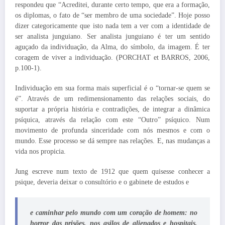
respondeu que “Acreditei, durante certo tempo, que era a formação,
os diplomas, o fato de “ser membro de uma sociedade”. Hoje posso
dizer categoricamente que isto nada tem a ver com a identidade de
ser analista junguiano. Ser analista junguiano é ter um sentido
aguçado da individuação, da Alma, do símbolo, da imagem. É ter
coragem de viver a individuação. (PORCHAT et BARROS, 2006,
p.100-1).
Individuação em sua forma mais superficial é o “tornar-se quem se
é”. Através de um redimensionamento das relações sociais, do
suportar a própria história e contradições, de integrar a dinâmica
psíquica, através da relação com este “Outro” psíquico. Num
movimento de profunda sinceridade com nós mesmos e com o
mundo. Esse processo se dá sempre nas relações. E, nas mudanças a
vida nos propicia.
Jung escreve num texto de 1912 que quem quisesse conhecer a
psique, deveria deixar o consultório e o gabinete de estudos e
e caminhar pelo mundo com um coração de homem: no
horror das prisões, nos asilos de alienados e hospitais,