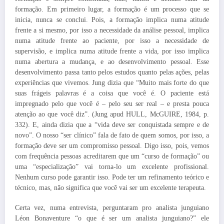
formação. Em primeiro lugar, a formação é um processo que se
inicia, nunca se conclui. Pois, a formação implica numa atitude
frente a si mesmo, por isso a necessidade da análise pessoal, implica
numa atitude frente ao paciente, por isso a necessidade de
supervisão, e implica numa atitude frente a vida, por isso implica
numa abertura a mudança, e ao desenvolvimento pessoal. Esse
desenvolvimento passa tanto pelos estudos quanto pelas ações, pelas
experiências que vivemos. Jung dizia que “Muito mais forte do que
suas frágeis palavras é a coisa que você é. O paciente está
impregnado pelo que você é – pelo seu ser real – e presta pouca
atenção ao que você diz”. (Jung apud HULL, McGUIRE, 1984, p.
332). E, ainda dizia que a “vida deve ser conquistada sempre e de
novo”. O nosso “ser clínico” fala de fato de quem somos, por isso, a
formação deve ser um compromisso pessoal. Digo isso, pois, vemos
com frequência pessoas acreditarem que um “curso de formação” ou
uma “especialização” vai torna-lo um excelente profissional.
Nenhum curso pode garantir isso. Pode ter um refinamento teórico e
técnico, mas, não significa que você vai ser um excelente terapeuta.
Certa vez, numa entrevista, perguntaram pro analista junguiano
Léon Bonaventure “o que é ser um analista junguiano?” ele