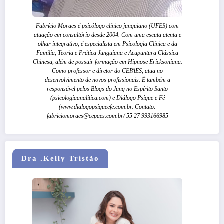
Fabrício Moraes é psicólogo clínico junguiano (UFES) com
atuação em consultório desde 2004. Com uma escuta atenta e
olhar integrativo, é especialista em Psicologia Clínica e da
Família, Teoria e Prática Junguiana e Acupuntura Clássica
Chinesa, além de possuir formação em Hipnose Ericksoniana.
Como professor e diretor do CEPAES, atua no
desenvolvimento de novos profissionais. É também a
responsável pelos Blogs do Jung no Espírito Santo
(psicologiaanalitica.com) e Diálogo Psique e Fé
(www.dialogopsiqueefe.com.br. Contato:
fabriciomoraes@cepaes.com.br/ 55 27 993166985
Dra .Kelly Tristão