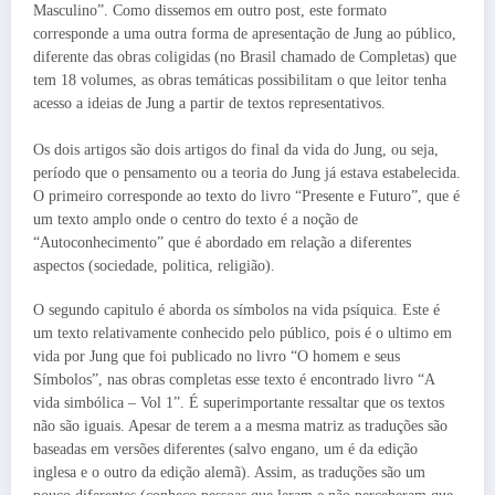
Masculino”. Como dissemos em outro post, este formato
corresponde a uma outra forma de apresentação de Jung ao público,
diferente das obras coligidas (no Brasil chamado de Completas) que
tem 18 volumes, as obras temáticas possibilitam o que leitor tenha
acesso a ideias de Jung a partir de textos representativos.
Os dois artigos são dois artigos do final da vida do Jung, ou seja,
período que o pensamento ou a teoria do Jung já estava estabelecida.
O primeiro corresponde ao texto do livro “Presente e Futuro”, que é
um texto amplo onde o centro do texto é a noção de
“Autoconhecimento” que é abordado em relação a diferentes
aspectos (sociedade, politica, religião).
O segundo capitulo é aborda os símbolos na vida psíquica. Este é
um texto relativamente conhecido pelo público, pois é o ultimo em
vida por Jung que foi publicado no livro “O homem e seus
Símbolos”, nas obras completas esse texto é encontrado livro “A
vida simbólica – Vol 1”. É superimportante ressaltar que os textos
não são iguais. Apesar de terem a a mesma matriz as traduções são
baseadas em versões diferentes (salvo engano, um é da edição
inglesa e o outro da edição alemã). Assim, as traduções são um