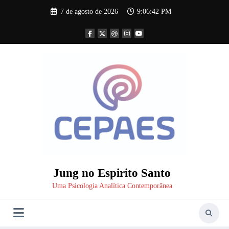
Pular
7 de agosto de 2026
9:06:43 PM
para
o
conteúdo
Jung no Espirito Santo
Uma Psicologia Analítica Contemporânea