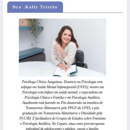
Dra .Kelly Tristão
Psicóloga Clínica Junguiana; Doutora em Psicologia com
enfoque em Saúde Mental Infantojuvenil (UFES); mestre em
Psicologia com ênfase em saúde mental; e especialista em
Psicologia Clínica e Familia e em Psicologia Analítica.
Atualmente está fazendo no Pós-doutorado na temática de
Transtornos Alimentares pelo PPGP da UFES, e pós
graduação em Transtornos Alimentares e Obesidade pela
PUC/RJ. É facilitadora de Grupos de Estudos sobre Feminino
e Psicologia Analítica. No Cepaes, atua como psicoterapeuta
individual de adolescentes e adultos, casais e familia.