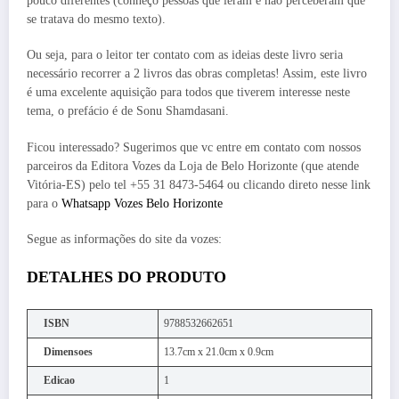
pouco diferentes (conheço pessoas que leram e não perceberam que
se tratava do mesmo texto).
Ou seja, para o leitor ter contato com as ideias deste livro seria
necessário recorrer a 2 livros das obras completas! Assim, este livro
é uma excelente aquisição para todos que tiverem interesse neste
tema, o prefácio é de Sonu Shamdasani.
Ficou interessado? Sugerimos que vc entre em contato com nossos
parceiros da Editora Vozes da Loja de Belo Horizonte (que atende
Vitória-ES) pelo tel +55 31 8473-5464 ou clicando direto nesse link
para o
Whatsapp Vozes Belo Horizonte
Segue as informações do site da vozes:
DETALHES DO PRODUTO
ISBN
9788532662651
Dimensoes
13.7cm x 21.0cm x 0.9cm
Edicao
1