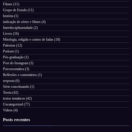
Filmes
(11)
Grupo de Estudo
(11)
história
(1)
indicação de séries e filmes
(4)
Interdisciplinariadade
(2)
Livros
(16)
Mitologia, religião e contos de fadas
(18)
Palestras
(12)
Podcast
(1)
Pós-graduação
(1)
Post do Instagram
(3)
Psicossomática
(3)
Reflexões e comentários
(1)
resposta
(6)
Série conceituando
(1)
Teoria
(42)
textos temáticos
(42)
Uncategorized
(77)
Videos
(4)
Posts recentes