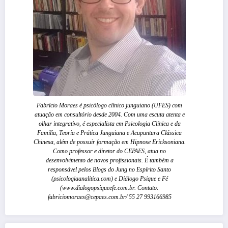
Fabrício Moraes é psicólogo clínico junguiano (UFES) com
atuação em consultório desde 2004. Com uma escuta atenta e
olhar integrativo, é especialista em Psicologia Clínica e da
Família, Teoria e Prática Junguiana e Acupuntura Clássica
Chinesa, além de possuir formação em Hipnose Ericksoniana.
Como professor e diretor do CEPAES, atua no
desenvolvimento de novos profissionais. É também a
responsável pelos Blogs do Jung no Espírito Santo
(psicologiaanalitica.com) e Diálogo Psique e Fé
(www.dialogopsiqueefe.com.br. Contato:
fabriciomoraes@cepaes.com.br/ 55 27 993166985