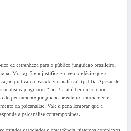
ouco de estranheza para o público junguiano brasileiro,
ana. Murray Stein justifica em seu prefácio que a
ação prática da psicologia analítica” (p.18). Apesar de
canalistas junguianos” no Brasil é bem incomum.
o do pensamento junguiano brasileiro, intimamente
amento da psicanálise. Vale a pena lembrar que a
responde a psicanálise contemporânea.
e estudos associados a emergência, sistemas complexos