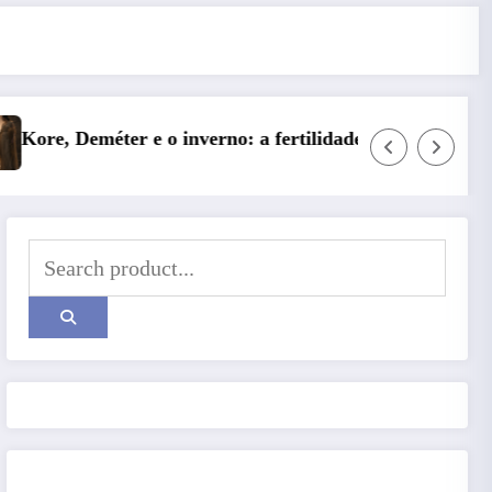
de das profundezas
Entre o Falso e o Não Vivido: trauma, sim