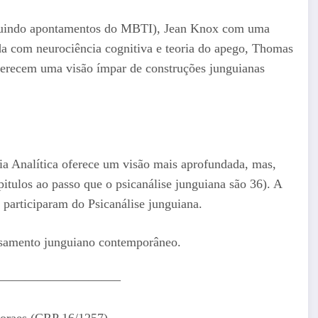
ncluindo apontamentos do MBTI), Jean Knox com uma
da com neurociência cognitiva e teoria do apego, Thomas
ferecem uma visão ímpar de construções junguianas
 Analítica oferece um visão mais aprofundada, mas,
itulos ao passo que o psicanálise junguiana são 36). A
m participaram do Psicanálise junguiana.
ensamento junguiano contemporâneo.
—————————–
oraes (CRP 16/1257)