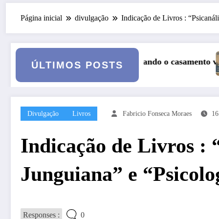
Página inicial
divulgação
Indicação de Livros : “Psicanál
 o casamento vai a julgamento
Curso: Psicopatologia Junguiana Cl
ÚLTIMOS POSTS
Divulgação
Livros
Fabricio Fonseca Moraes
16
Indicação de Livros : 
Junguiana” e “Psicolo
Responses :
0