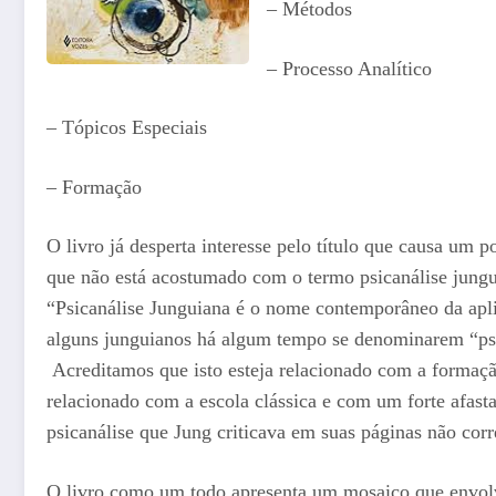
– Métodos
– Processo Analítico
– Tópicos Especiais
– Formação
O livro já desperta interesse pelo título que causa um p
que não está acostumado com o termo psicanálise jungui
“Psicanálise Junguiana é o nome contemporâneo da aplic
alguns junguianos há algum tempo se denominarem “psi
Acreditamos que isto esteja relacionado com a formaçã
relacionado com a escola clássica e com um forte afast
psicanálise que Jung criticava em suas páginas não cor
O livro como um todo apresenta um mosaico que envolv