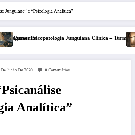
ise Junguiana” e “Psicologia Analítica”
ínica – Turma 6
Kore, Deméter e o inverno: a fertilida
 De Junho De 2020
0 Comentários
“Psicanálise
gia Analítica”