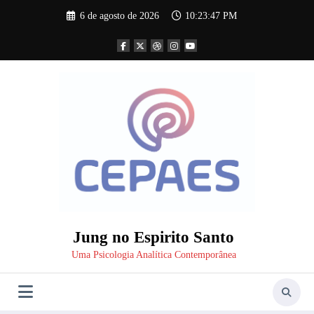
Pular
6 de agosto de 2026
10:23:48 PM
para
o
conteúdo
Jung no Espirito Santo
Uma Psicologia Analítica Contemporânea