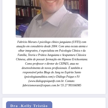
Fabrício Moraes é psicólogo clínico junguiano (UFES) com
atuação em consultório desde 2004. Com uma escuta atenta e
olhar integrativo, é especialista em Psicologia Clínica e da
Família, Teoria e Prática Junguiana e Acupuntura Clássica
Chinesa, além de possuir formação em Hipnose Ericksoniana.
Como professor e diretor do CEPAES, atua no
desenvolvimento de novos profissionais. É também a
responsável pelos Blogs do Jung no Espírito Santo
(psicologiaanalitica.com) e Diálogo Psique e Fé
(www.dialogopsiqueefe.com.br. Contato:
fabriciomoraes@cepaes.com.br/ 55 27 993166985
Dra .Kelly Tristão