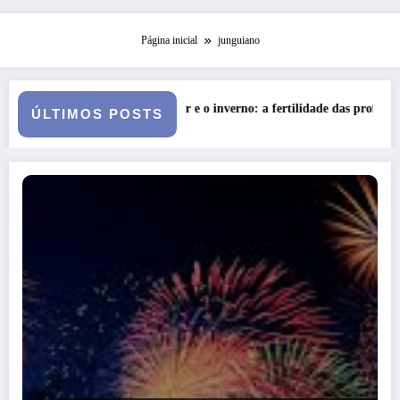
Página inicial
junguiano
eméter e o inverno: a fertilidade das profundezas
Entre o Fals
ÚLTIMOS POSTS