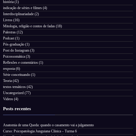
história
(1)
indicação de séries e filmes
(4)
Interdisciplinariadade
(2)
Livros
(16)
Mitologia, religião e contos de fadas
(18)
Palestras
(12)
Podcast
(1)
Pós-graduação
(1)
Post do Instagram
(3)
Psicossomática
(3)
Reflexões e comentários
(1)
resposta
(6)
Série conceituando
(1)
Teoria
(42)
textos temáticos
(42)
Uncategorized
(77)
Videos
(4)
Posts recentes
Anatomia de uma Queda: quando o casamento vai a julgamento
Curso: Psicopatologia Junguiana Clínica – Turma 6