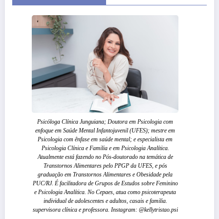
Psicóloga Clínica Junguiana; Doutora em Psicologia com
enfoque em Saúde Mental Infantojuvenil (UFES); mestre em
Psicologia com ênfase em saúde mental; e especialista em
Psicologia Clínica e Familia e em Psicologia Analítica.
Atualmente está fazendo no Pós-doutorado na temática de
Transtornos Alimentares pelo PPGP da UFES, e pós
graduação em Transtornos Alimentares e Obesidade pela
PUC/RJ. É facilitadora de Grupos de Estudos sobre Feminino
e Psicologia Analítica. No Cepaes, atua como psicoterapeuta
individual de adolescentes e adultos, casais e familia.
supervisora clínica e professora. Instagram: @kellytristao.psi