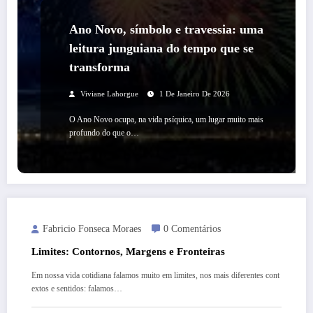
Ano Novo, símbolo e travessia: uma
leitura junguiana do tempo que se
transforma
Viviane Lahorgue
1 De Janeiro De 2026
O Ano Novo ocupa, na vida psíquica, um lugar muito mais
profundo do que o…
Fabricio Fonseca Moraes
0 Comentários
Limites: Contornos, Margens e Fronteiras
Em nossa vida cotidiana falamos muito em limites, nos mais diferentes cont
extos e sentidos: falamos…