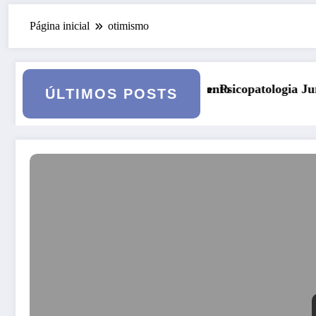
Página inicial
otimismo
lgamento
Curso: Psicopatologia Junguiana Clínica – Turma 6
Kor
ÚLTIMOS POSTS