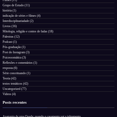
Grupo de Estudo
(11)
história
(1)
indicação de séries e filmes
(4)
Interdisciplinariadade
(2)
Livros
(16)
Mitologia, religião e contos de fadas
(18)
Palestras
(12)
Podcast
(1)
Pós-graduação
(1)
Post do Instagram
(3)
Psicossomática
(3)
Reflexões e comentários
(1)
resposta
(6)
Série conceituando
(1)
Teoria
(42)
textos temáticos
(42)
Uncategorized
(77)
Videos
(4)
Posts recentes
Anatomia de uma Queda: quando o casamento vai a julgamento