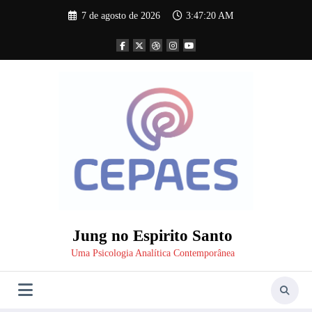
Pular
7 de agosto de 2026
3:47:21 AM
para
o
conteúdo
Jung no Espirito Santo
Uma Psicologia Analítica Contemporânea