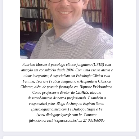
Fabrício Moraes é psicólogo clínico junguiano (UFES) com
atuação em consultório desde 2004. Com uma escuta atenta e
olhar integrativo, é especialista em Psicologia Clínica e da
Família, Teoria e Prática Junguiana e Acupuntura Clássica
Chinesa, além de possuir formação em Hipnose Ericksoniana.
Como professor e diretor do CEPAES, atua no
desenvolvimento de novos profissionais. É também a
responsável pelos Blogs do Jung no Espírito Santo
(psicologiaanalitica.com) e Diálogo Psique e Fé
(www.dialogopsiqueefe.com.br. Contato:
fabriciomoraes@cepaes.com.br/ 55 27 993166985