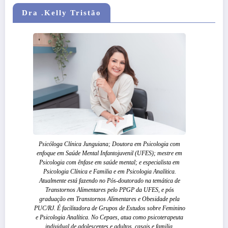
Dra .Kelly Tristão
Psicóloga Clínica Junguiana; Doutora em Psicologia com
enfoque em Saúde Mental Infantojuvenil (UFES); mestre em
Psicologia com ênfase em saúde mental; e especialista em
Psicologia Clínica e Familia e em Psicologia Analítica.
Atualmente está fazendo no Pós-doutorado na temática de
Transtornos Alimentares pelo PPGP da UFES, e pós
graduação em Transtornos Alimentares e Obesidade pela
PUC/RJ. É facilitadora de Grupos de Estudos sobre Feminino
e Psicologia Analítica. No Cepaes, atua como psicoterapeuta
individual de adolescentes e adultos, casais e familia.