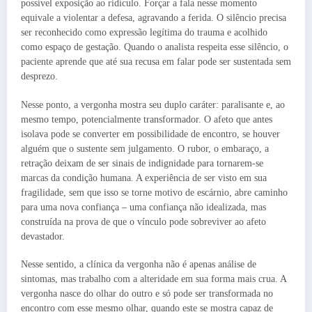
possível exposição ao ridículo. Forçar a fala nesse momento
equivale a violentar a defesa, agravando a ferida. O silêncio precisa
ser reconhecido como expressão legítima do trauma e acolhido
como espaço de gestação. Quando o analista respeita esse silêncio, o
paciente aprende que até sua recusa em falar pode ser sustentada sem
desprezo.
Nesse ponto, a vergonha mostra seu duplo caráter: paralisante e, ao
mesmo tempo, potencialmente transformador. O afeto que antes
isolava pode se converter em possibilidade de encontro, se houver
alguém que o sustente sem julgamento. O rubor, o embaraço, a
retração deixam de ser sinais de indignidade para tornarem-se
marcas da condição humana. A experiência de ser visto em sua
fragilidade, sem que isso se torne motivo de escárnio, abre caminho
para uma nova confiança – uma confiança não idealizada, mas
construída na prova de que o vínculo pode sobreviver ao afeto
devastador.
Nesse sentido, a clínica da vergonha não é apenas análise de
sintomas, mas trabalho com a alteridade em sua forma mais crua. A
vergonha nasce do olhar do outro e só pode ser transformada no
encontro com esse mesmo olhar, quando este se mostra capaz de