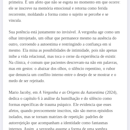
primeira. É um afeto que não se esgota no momento em que ocorre:
ele se inscreve na memória emocional e retorna como ferida
recorrente, moldando a forma como o sujeito se percebe e se
vincula.
Sua potência está justamente no invisível. A vergonha age como um
olhar introjetado, um olhar que permanece mesmo na ausência do
outro, corroendo a autoestima e restringindo a confiança em si
mesmo. Ela mina as possibilidades de intimidade, pois não apenas
inibe a vida relacional, mas toca o cerne da experiência de existir.
Na clínica, é comum que pacientes descrevam-na não em palavras,
mas em gestos: o abaixar dos olhos, o silêncio repentino, o rubor
que denuncia um conflito interno entre o desejo de se mostrar e o
medo de ser rejeitado.
Mario Jacoby, em
A Vergonha e as Origens da Autoestima
(2024),
dedica o capítulo 6 à análise da humilhação e do silêncio como
formas específicas de trauma psíquico. Ele evidencia que esses
afetos, quando precocemente inscritos, não são meros episódios
isolados, mas se tornam matrizes de repetição: padrões de
autorrejeição que acompanham a identidade como fantasmas
internos. Assim, a vergonha assume a forma de uma sombra