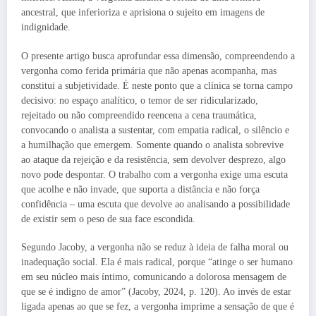
ancestral, que inferioriza e aprisiona o sujeito em imagens de
indignidade.
O presente artigo busca aprofundar essa dimensão, compreendendo a
vergonha como ferida primária que não apenas acompanha, mas
constitui a subjetividade. É neste ponto que a clínica se torna campo
decisivo: no espaço analítico, o temor de ser ridicularizado,
rejeitado ou não compreendido reencena a cena traumática,
convocando o analista a sustentar, com empatia radical, o silêncio e
a humilhação que emergem. Somente quando o analista sobrevive
ao ataque da rejeição e da resistência, sem devolver desprezo, algo
novo pode despontar. O trabalho com a vergonha exige uma escuta
que acolhe e não invade, que suporta a distância e não força
confidência – uma escuta que devolve ao analisando a possibilidade
de existir sem o peso de sua face escondida.
Segundo Jacoby, a vergonha não se reduz à ideia de falha moral ou
inadequação social. Ela é mais radical, porque “atinge o ser humano
em seu núcleo mais íntimo, comunicando a dolorosa mensagem de
que se é indigno de amor” (Jacoby, 2024, p. 120). Ao invés de estar
ligada apenas ao que se fez, a vergonha imprime a sensação de que é