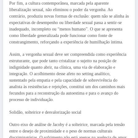
Por fim, a cultura contemporânea, marcada pela aparente
liberalização sexual, não eliminou o poder da vergonha. Ao
contrário, produziu novas formas de exclusão: quem não se alinha às
expectativas de desempenho ou liberdade sexual passa a sentir-se
inadequado, incompleto ou “menos humano”. O que se apresenta
como liberdade generalizada pode funcionar como fonte de
constrangimento, reforçando a experiência de humilhação íntima.
Assim, a vergonha sexual deve ser compreendida como experiência
estruturante, que pode tanto cristalizar o sujeito na posição de
indignidade quanto abrir, na clínica, uma via de elaboração e
integração. O acolhimento desse afeto no setting analítico,
sustentado pela empatia e pela capacidade de sobrevivência do
analista às resistências e rejeições, constitui um dos caminhos mais
fecundos para a reconstrução da autoestima e para o avanço do
processo de individuação.
Solidão, solteirice e desvalorização social
Outro eixo de análise de Jacoby é a solteirice, marcada pela tensão
entre o desejo de proximidade e o peso de normas culturais
discriminatórias. O sofrimento não está apenas na ausência de amor,