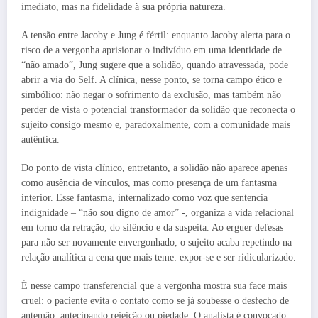
imediato, mas na fidelidade à sua própria natureza.
A tensão entre Jacoby e Jung é fértil: enquanto Jacoby alerta para o
risco de a vergonha aprisionar o indivíduo em uma identidade de
“não amado”, Jung sugere que a solidão, quando atravessada, pode
abrir a via do Self. A clínica, nesse ponto, se torna campo ético e
simbólico: não negar o sofrimento da exclusão, mas também não
perder de vista o potencial transformador da solidão que reconecta o
sujeito consigo mesmo e, paradoxalmente, com a comunidade mais
autêntica.
Do ponto de vista clínico, entretanto, a solidão não aparece apenas
como ausência de vínculos, mas como presença de um fantasma
interior. Esse fantasma, internalizado como voz que sentencia
indignidade – “não sou digno de amor” -, organiza a vida relacional
em torno da retração, do silêncio e da suspeita. Ao erguer defesas
para não ser novamente envergonhado, o sujeito acaba repetindo na
relação analítica a cena que mais teme: expor-se e ser ridicularizado.
É nesse campo transferencial que a vergonha mostra sua face mais
cruel: o paciente evita o contato como se já soubesse o desfecho de
antemão, antecipando rejeição ou piedade. O analista é convocado,