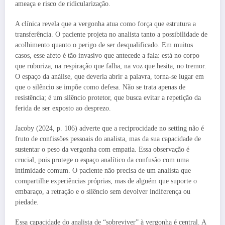
ameaça e risco de ridicularização.
A clínica revela que a vergonha atua como força que estrutura a
transferência. O paciente projeta no analista tanto a possibilidade de
acolhimento quanto o perigo de ser desqualificado. Em muitos
casos, esse afeto é tão invasivo que antecede a fala: está no corpo
que ruboriza, na respiração que falha, na voz que hesita, no tremor.
O espaço da análise, que deveria abrir a palavra, torna-se lugar em
que o silêncio se impõe como defesa. Não se trata apenas de
resistência; é um silêncio protetor, que busca evitar a repetição da
ferida de ser exposto ao desprezo.
Jacoby (2024, p. 106) adverte que a reciprocidade no setting não é
fruto de confissões pessoais do analista, mas da sua capacidade de
sustentar o peso da vergonha com empatia. Essa observação é
crucial, pois protege o espaço analítico da confusão com uma
intimidade comum. O paciente não precisa de um analista que
compartilhe experiências próprias, mas de alguém que suporte o
embaraço, a retração e o silêncio sem devolver indiferença ou
piedade.
Essa capacidade do analista de “sobreviver” à vergonha é central. A