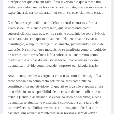
o próprio ser que está em falta. Essa inversão é o que a torna um
afeto devastador: não se trata de reparar um ato, mas de sobreviver à
experiência de ser considerado, ou sentir-se, essencialmente errado.
O silêncio surge, então, como defesa central contra essa ferida.
Trata-se de um silêncio carregado, que se apresenta como
autossuficiência, mas que, em sua raiz, é estratégia de sobrevivência:
calar para não ser exposto novamente. Na tentativa de evitar a
humilhação, o sujeito reforça o isolamento, perpetuando o ciclo de
exclusão. Na clínica, esse mecanismo se manifesta como dificuldade
de narrar, como resistência à fala sobre si, ou até mesmo como
medo de que o olhar do analista se torne uma repetição da cena
traumática – vivido como piedade, desprezo ou ridicularização.
Assim, compreender a vergonha em seu estatuto clínico significa
reconhecê-la não como afeto periférico, mas como núcleo
constitutivo da subjetividade. O que ali se joga não é apenas a fala
ou o silêncio, mas a possibilidade de existir diante do olhar de um
outro. Quando o analisando se expõe ao risco de ser visto, a cena
traumática se atualiza, e o analista é convocado a uma tarefa de
sobrevivência simbólica: sustentar, com empatia radical, a dor do
paciente sem recuar, sem interpretar às pressas e sem devolver