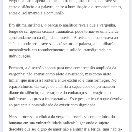
vergonha não é apenas clínica do trauma, mas clínica da travessia:
entre o silêncio e a palavra, entre a humilhação e o reconhecimento,
entre o isolamento e a comunhão.
Em última instância, o percurso analítico revela que a vergonha,
longe de ser apenas cicatriz traumática, pode tornar-se uma via de
aprofundamento da dignidade interior. A ferida que condenava ao
silêncio pode ser atravessada até se tornar palavra; a humilhação,
metabolizada em reconhecimento; a solidão, transfigurada em
individuação.
Portanto, a discussão aponta para uma compreensão ampliada da
vergonha: não apenas como afeto devastador, mas como afeto
limiar, que marca a fronteira entre exclusão e transformação. No
espaço clínico, ela exige do analista a capacidade de permanecer
diante do silêncio, da retração e do embaraço sem reagir com
indiferença ou pressa interpretativa. Esse gesto ético é o que devolve
ao paciente a possibilidade de existir com dignidade.
Nesse processo, a clínica da vergonha revela-se como clínica do
humano em sua vulnerabilidade radical: lugar onde o sujeito
descobre que ser digno de amor não é eliminar a ferida, mas habitá-