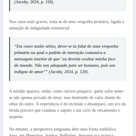
(Jacoby, 2024, p. 118).
Nos casos mais graves, trata-se de uma vergonha primária, ligada à
sensação de indignidade existencial:
“Em casos muito sérios, dever-se-ia falar de uma vergonha
primária na qual o padrão de interação comunica a
mensagem interior de que ‘eu deveria ocultar minha face
do mundo. Não sou adequado para ser humano, pois sou
indigno de amor’” (Jacoby, 2024, p. 120).
A solidão aparece, então, como cárcere psíquico: quem sofre sente-
se não apenas privado de amor, mas destituído de valor diante do
olhar do outro. A experiência é de exclusão e desamparo, um eco da
ferida precoce que condena o sujeito a um ciclo de retraimento e
suspeita.
No entanto, a perspectiva junguiana abre uma fresta simbólica.
Jung, em
Memórias, Sonhos, Reflexões
, descreve sua própria