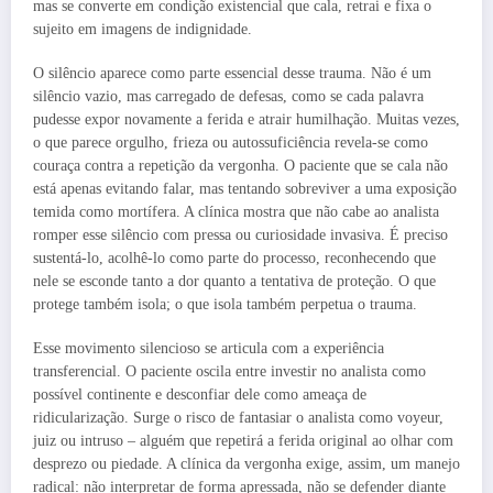
mas se converte em condição existencial que cala, retrai e fixa o
sujeito em imagens de indignidade.
O silêncio aparece como parte essencial desse trauma. Não é um
silêncio vazio, mas carregado de defesas, como se cada palavra
pudesse expor novamente a ferida e atrair humilhação. Muitas vezes,
o que parece orgulho, frieza ou autossuficiência revela-se como
couraça contra a repetição da vergonha. O paciente que se cala não
está apenas evitando falar, mas tentando sobreviver a uma exposição
temida como mortífera. A clínica mostra que não cabe ao analista
romper esse silêncio com pressa ou curiosidade invasiva. É preciso
sustentá-lo, acolhê-lo como parte do processo, reconhecendo que
nele se esconde tanto a dor quanto a tentativa de proteção. O que
protege também isola; o que isola também perpetua o trauma.
Esse movimento silencioso se articula com a experiência
transferencial. O paciente oscila entre investir no analista como
possível continente e desconfiar dele como ameaça de
ridicularização. Surge o risco de fantasiar o analista como voyeur,
juiz ou intruso – alguém que repetirá a ferida original ao olhar com
desprezo ou piedade. A clínica da vergonha exige, assim, um manejo
radical: não interpretar de forma apressada, não se defender diante