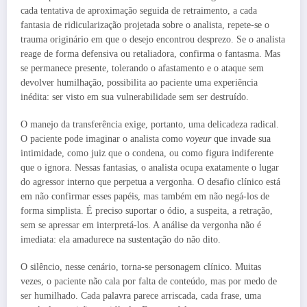
cada tentativa de aproximação seguida de retraimento, a cada
fantasia de ridicularização projetada sobre o analista, repete-se o
trauma originário em que o desejo encontrou desprezo. Se o analista
reage de forma defensiva ou retaliadora, confirma o fantasma. Mas
se permanece presente, tolerando o afastamento e o ataque sem
devolver humilhação, possibilita ao paciente uma experiência
inédita: ser visto em sua vulnerabilidade sem ser destruído.
O manejo da transferência exige, portanto, uma delicadeza radical.
O paciente pode imaginar o analista como
voyeur
que invade sua
intimidade, como juiz que o condena, ou como figura indiferente
que o ignora. Nessas fantasias, o analista ocupa exatamente o lugar
do agressor interno que perpetua a vergonha. O desafio clínico está
em não confirmar esses papéis, mas também em não negá-los de
forma simplista. É preciso suportar o ódio, a suspeita, a retração,
sem se apressar em interpretá-los. A análise da vergonha não é
imediata: ela amadurece na sustentação do não dito.
O silêncio, nesse cenário, torna-se personagem clínico. Muitas
vezes, o paciente não cala por falta de conteúdo, mas por medo de
ser humilhado. Cada palavra parece arriscada, cada frase, uma