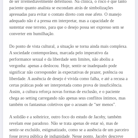
de ser irremediavelmente defeituoso. Na clínica, o risco é que tanto
paciente quanto analista se escondam atrás de simbolizações
apressadas para evitar o contato direto com esse afeto. O manejo
adequado não é a pressa em interpretar, mas a capacidade de
sustentar esse terreno, para que o desejo possa ser expresso sem se
converter em humilhação.
Do ponto de vista cultural, a situação se torna ainda mais complexa.
A sociedade contemporânea, marcada pelo imperativo da
performance sexual e da liberdade sem limites, não aboliu a
vergonha: apenas a deslocou. Hoje, sentir-se inadequado pode
significar não corresponder às expectativas de prazer, potência ou
liberdade. A ausência de desejo é vivida como falha, e até a recusa a
certas práticas pode ser interpretada como prova de insuficiência.
Assim, a cultura reforça novas formas de exclusão, e o paciente
chega ao setting carregando não apenas seus conflitos íntimos, mas
também os fantasmas coletivos que o acusam de “ser menos”.
A solidão e a solteirice, outro foco do estudo de Jacoby, também
revelam esse paradoxo. Não se trata apenas de estar só, mas de
sentir-se excluído, estigmatizado, como se a ausência de um parceiro
fosse prova pública de indignidade. Nesse ponto, Jacoby descreve