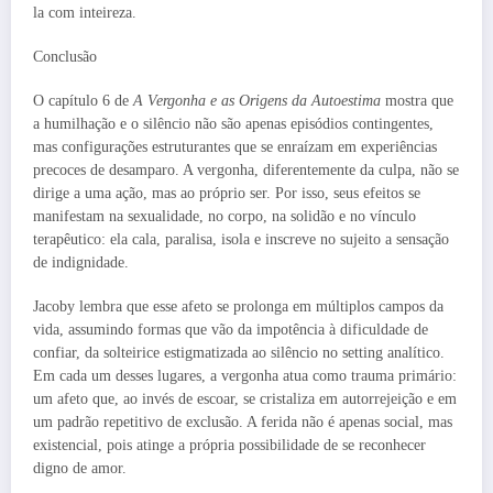
la com inteireza.
Conclusão
O capítulo 6 de
A Vergonha e as Origens da Autoestima
mostra que
a humilhação e o silêncio não são apenas episódios contingentes,
mas configurações estruturantes que se enraízam em experiências
precoces de desamparo. A vergonha, diferentemente da culpa, não se
dirige a uma ação, mas ao próprio ser. Por isso, seus efeitos se
manifestam na sexualidade, no corpo, na solidão e no vínculo
terapêutico: ela cala, paralisa, isola e inscreve no sujeito a sensação
de indignidade.
Jacoby lembra que esse afeto se prolonga em múltiplos campos da
vida, assumindo formas que vão da impotência à dificuldade de
confiar, da solteirice estigmatizada ao silêncio no setting analítico.
Em cada um desses lugares, a vergonha atua como trauma primário:
um afeto que, ao invés de escoar, se cristaliza em autorrejeição e em
um padrão repetitivo de exclusão. A ferida não é apenas social, mas
existencial, pois atinge a própria possibilidade de se reconhecer
digno de amor.