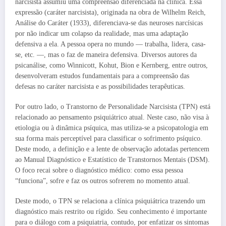
narcisista assumiu uma compreensão diferenciada na clínica. Essa
expressão (caráter narcisista), originada na obra de Wilhelm Reich,
Análise do Caráter (1933), diferenciava-se das neuroses narcísicas
por não indicar um colapso da realidade, mas uma adaptação
defensiva a ela. A pessoa opera no mundo — trabalha, lidera, casa-
se, etc. —, mas o faz de maneira defensiva. Diversos autores da
psicanálise, como Winnicott, Kohut, Bion e Kernberg, entre outros,
desenvolveram estudos fundamentais para a compreensão das
defesas no caráter narcisista e as possibilidades terapêuticas.
Por outro lado, o Transtorno de Personalidade Narcisista (TPN) está
relacionado ao pensamento psiquiátrico atual. Neste caso, não visa à
etiologia ou à dinâmica psíquica, mas utiliza-se a psicopatologia em
sua forma mais perceptível para classificar o sofrimento psíquico.
Deste modo, a definição e a lente de observação adotadas pertencem
ao Manual Diagnóstico e Estatístico de Transtornos Mentais (DSM).
O foco recai sobre o diagnóstico médico: como essa pessoa
“funciona”, sofre e faz os outros sofrerem no momento atual.
Deste modo, o TPN se relaciona a clínica psiquiátrica trazendo um
diagnóstico mais restrito ou rígido. Seu conhecimento é importante
para o diálogo com a psiquiatria, contudo, por enfatizar os sintomas