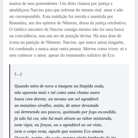
muitos de seus pretendentes. Um deles clamou por justiça e
amaldiçoou Narciso para que sofresse do mesmo mal: amar e não
ser correspondido. Essa maldição foi ouvida e assentida por
Ramnúsia, um dos epítetos de Nêmesis, deusa da justiça retributiva.
O fatídico encontro de Narciso consigo mesmo não foi uma busca
ou coincidência, mas um ato de punição divina. Há uma dose de
ironia na punição de Nêmesis: Narciso, que nunca amou ninguém,
foi condenado a nunca amar outra pessoa. Morreu como viveu: só e
sem conhecer o amor, apesar do testemunho solitário de Eco.
(…)
Quando mira de novo a imagem na límpida onda,
não aguenta mais e tal como uma chama suave
loura cera derrete, ou mesmo um sol agradável
ao matutino orvalho, assim, de amor devastado
vai derretendo aos poucos, queimado por fogo escondido,
já não há cor, não há mais alvura ao rubor misturada,
nem vigor, ou forças, ou o agradável ao ser visto,
nem o corpo resta, aquele que outrora Eco amara.
Quando, porém, ela o viu, mesmo ainda lembrada da ira,