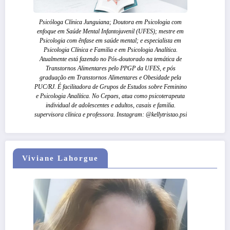
Psicóloga Clínica Junguiana; Doutora em Psicologia com
enfoque em Saúde Mental Infantojuvenil (UFES); mestre em
Psicologia com ênfase em saúde mental; e especialista em
Psicologia Clínica e Familia e em Psicologia Analítica.
Atualmente está fazendo no Pós-doutorado na temática de
Transtornos Alimentares pelo PPGP da UFES, e pós
graduação em Transtornos Alimentares e Obesidade pela
PUC/RJ. É facilitadora de Grupos de Estudos sobre Feminino
e Psicologia Analítica. No Cepaes, atua como psicoterapeuta
individual de adolescentes e adultos, casais e familia.
supervisora clínica e professora. Instagram: @kellytristao.psi
Viviane Lahorgue