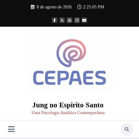
Pular
8 de agosto de 2026
2:25:06 PM
para
o
conteúdo
Jung no Espirito Santo
Uma Psicologia Analítica Contemporânea