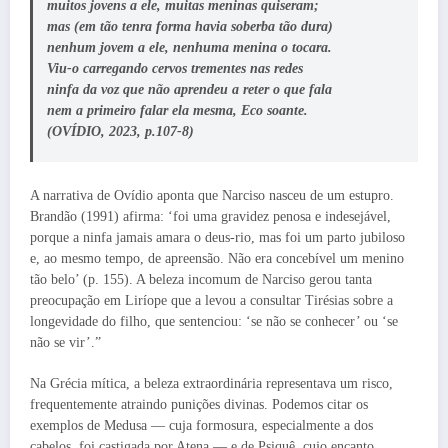
muitos jovens a ele, muitas meninas quiseram;
mas (em tão tenra forma havia soberba tão dura)
nenhum jovem a ele, nenhuma menina o tocara.
Viu-o carregando cervos trementes nas redes
ninfa da voz que não aprendeu a reter o que fala
nem a primeiro falar ela mesma, Eco soante.
(OVÍDIO, 2023, p.107-8)
A narrativa de Ovídio aponta que Narciso nasceu de um estupro.
Brandão (1991) afirma: ‘foi uma gravidez penosa e indesejável,
porque a ninfa jamais amara o deus-rio, mas foi um parto jubiloso
e, ao mesmo tempo, de apreensão. Não era concebível um menino
tão belo’ (p. 155). A beleza incomum de Narciso gerou tanta
preocupação em Liríope que a levou a consultar Tirésias sobre a
longevidade do filho, que sentenciou: ‘se não se conhecer’ ou ‘se
não se vir’.”
Na Grécia mítica, a beleza extraordinária representava um risco,
frequentemente atraindo punições divinas. Podemos citar os
exemplos de Medusa — cuja formosura, especialmente a dos
cabelos, foi castigada por Atena — e de Psiquê, cujo encanto