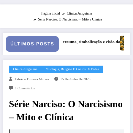
Página inicial
Clinica Junguiana
Série Narciso: O Narcisismo – Mito e Clínica
ação e cisão do self na personalidade “como-se”
Série Narciso: Narcisismo Plural
Copa d
ÚLTIMOS POSTS
Clinica Junguiana
Mitologia, Religião E Contos De Fadas
Fabricio Fonseca Moraes
15 De Junho De 2026
0 Comentários
Série Narciso: O Narcisismo
– Mito e Clínica