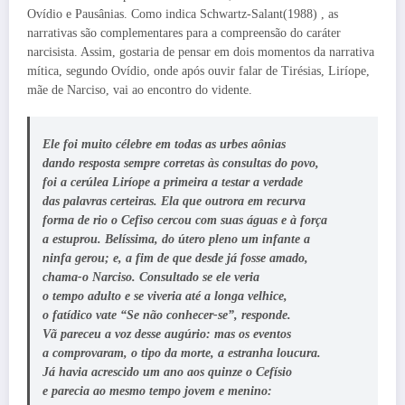
Ovídio e Pausânias. Como indica Schwartz-Salant(1988) , as
narrativas são complementares para a compreensão do caráter
narcisista. Assim, gostaria de pensar em dois momentos da narrativa
mítica, segundo Ovídio, onde após ouvir falar de Tirésias, Liríope,
mãe de Narciso, vai ao encontro do vidente.
Ele foi muito célebre em todas as urbes aônias
dando resposta sempre corretas às consultas do povo,
foi a cerúlea Liríope a primeira a testar a verdade
das palavras certeiras.
Ela que outrora em recurva
forma de rio o Cefiso cercou com suas águas e à força
a estuprou. Belíssima, do útero pleno um infante a
ninfa gerou; e, a fim de que desde já fosse amado,
chama-o Narciso
.
Consultado se ele veria
o tempo adulto e se viveria até a longa velhice,
o fatídico vate “Se não conhecer-se”
, responde.
Vã pareceu a voz desse augúrio: mas os eventos
a comprovaram, o tipo da morte, a estranha loucura.
Já havia acrescido um ano aos quinze o Cefísio
e parecia ao mesmo tempo jovem e menino: