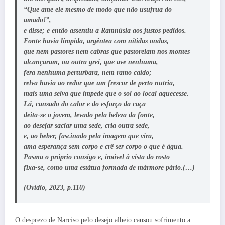
“Que ame ele mesmo de modo que não usufrua do
amado!”,
e disse; e então assentiu a Ramnúsia aos justos pedidos.
Fonte havia límpida, argêntea com nítidas ondas,
que nem pastores nem cabras que pastoreiam nos montes
alcançaram, ou outra grei, que ave nenhuma,
fera nenhuma perturbara, nem ramo caído;
relva havia ao redor que um frescor de perto nutria,
mais uma selva que impede que o sol ao local aquecesse.
Lá, cansado do calor e do esforço da caça
deita-se o jovem, levado pela beleza da fonte,
ao desejar saciar uma sede, cria outra sede,
e, ao beber, fascinado pela imagem que vira,
ama esperança sem corpo e crê ser corpo o que é água.
Pasma o próprio consigo e, imóvel à vista do rosto
fixa-se, como uma estátua formada de mármore pário.(…)
(Ovídio, 2023, p.110)
O desprezo de Narciso pelo desejo alheio causou sofrimento a