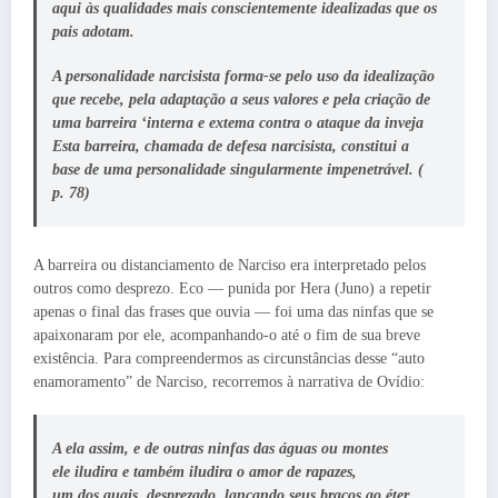
aqui às qualidades mais conscientemente idealizadas que os
pais adotam.
A personalidade narcisista forma-se pelo uso da idealização
que recebe, pela adaptação a seus valores e pela criação de
uma barreira ‘interna e extema contra o ataque da inveja
Esta barreira, chamada de defesa narcisista, constitui a
base de uma personalidade singularmente impenetrável. (
p. 78)
A barreira ou distanciamento de Narciso era interpretado pelos
outros como desprezo. Eco — punida por Hera (Juno) a repetir
apenas o final das frases que ouvia — foi uma das ninfas que se
apaixonaram por ele, acompanhando-o até o fim de sua breve
existência. Para compreendermos as circunstâncias desse “auto
enamoramento” de Narciso, recorremos à narrativa de Ovídio:
A ela assim, e de outras ninfas das águas ou montes
ele iludira e também iludira o amor de rapazes,
um dos quais, desprezado, lançando seus braços ao éter,