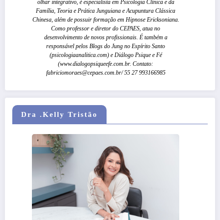
olhar integrativo, é especialista em Psicologia Clínica e da
Família, Teoria e Prática Junguiana e Acupuntura Clássica
Chinesa, além de possuir formação em Hipnose Ericksoniana.
Como professor e diretor do CEPAES, atua no
desenvolvimento de novos profissionais. É também a
responsável pelos Blogs do Jung no Espírito Santo
(psicologiaanalitica.com) e Diálogo Psique e Fé
(www.dialogopsiqueefe.com.br. Contato:
fabriciomoraes@cepaes.com.br/ 55 27 993166985
Dra .Kelly Tristão