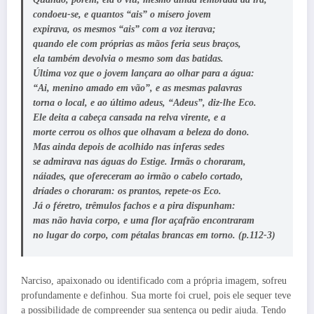
condoeu-se, e quantos “ais” o mísero jovem
expirava, os mesmos “ais” com a voz iterava;
quando ele com próprias as mãos feria seus braços,
ela também devolvia o mesmo som das batidas.
Última voz que o jovem lançara ao olhar para a água:
“Ai, menino amado em vão”, e as mesmas palavras
torna o local, e ao último adeus, “Adeus”, diz-lhe Eco.
Ele deita a cabeça cansada na relva virente, e a
morte cerrou os olhos que olhavam a beleza do dono.
Mas ainda depois de acolhido nas ínferas sedes
se admirava nas águas do Estige. Irmãs o choraram,
náiades, que ofereceram ao irmão o cabelo cortado,
dríades o choraram: os prantos, repete-os Eco.
Já o féretro, trêmulos fachos e a pira dispunham:
mas não havia corpo, e uma flor açafrão encontraram
no lugar do corpo, com pétalas brancas em torno. (p.112-3)
Narciso, apaixonado ou identificado com a própria imagem, sofreu
profundamente e definhou. Sua morte foi cruel, pois ele sequer teve
a possibilidade de compreender sua sentença ou pedir ajuda. Tendo