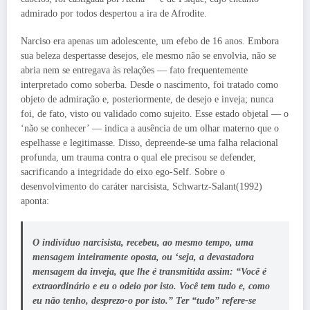
admirado por todos despertou a ira de Afrodite.
Narciso era apenas um adolescente, um efebo de 16 anos. Embora
sua beleza despertasse desejos, ele mesmo não se envolvia, não se
abria nem se entregava às relações — fato frequentemente
interpretado como soberba. Desde o nascimento, foi tratado como
objeto de admiração e, posteriormente, de desejo e inveja; nunca
foi, de fato, visto ou validado como sujeito. Esse estado objetal — o
‘não se conhecer’ — indica a ausência de um olhar materno que o
espelhasse e legitimasse. Disso, depreende-se uma falha relacional
profunda, um trauma contra o qual ele precisou se defender,
sacrificando a integridade do eixo ego-Self. Sobre o
desenvolvimento do caráter narcisista, Schwartz-Salant(1992)
aponta:
O indivíduo narcisista, recebeu, ao mesmo tempo, uma
mensagem inteiramente oposta, ou ‘seja, a devastadora
mensagem da inveja, que lhe é transmitida assim: “Você é
extraordinário e eu o odeio por isto. Você tem tudo e, como
eu não tenho, desprezo-o por isto.” Ter “tudo” refere-se