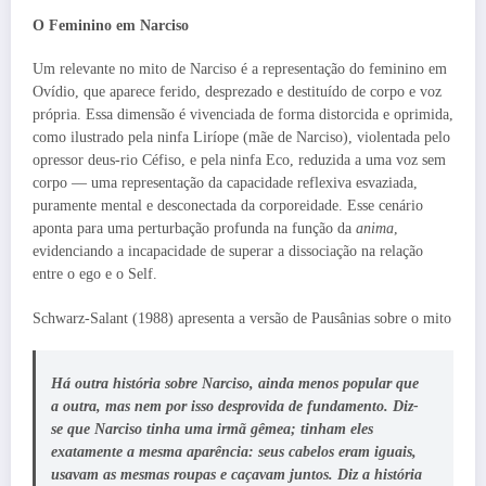
O Feminino em Narciso
Um relevante no mito de Narciso é a representação do feminino em
Ovídio, que aparece ferido, desprezado e destituído de corpo e voz
própria. Essa dimensão é vivenciada de forma distorcida e oprimida,
como ilustrado pela ninfa Liríope (mãe de Narciso), violentada pelo
opressor deus-rio Céfiso, e pela ninfa Eco, reduzida a uma voz sem
corpo — uma representação da capacidade reflexiva esvaziada,
puramente mental e desconectada da corporeidade. Esse cenário
aponta para uma perturbação profunda na função da
anima
,
evidenciando a incapacidade de superar a dissociação na relação
entre o ego e o Self.
Schwarz-Salant (1988) apresenta a versão de Pausânias sobre o mito
Há outra história sobre Narciso, ainda menos popular que
a outra, mas nem por isso desprovida de fundamento. Diz-
se que Narciso tinha uma irmã gêmea; tinham eles
exatamente a mesma aparência: seus cabelos eram iguais,
usavam as mesmas roupas e caçavam juntos. Diz a história