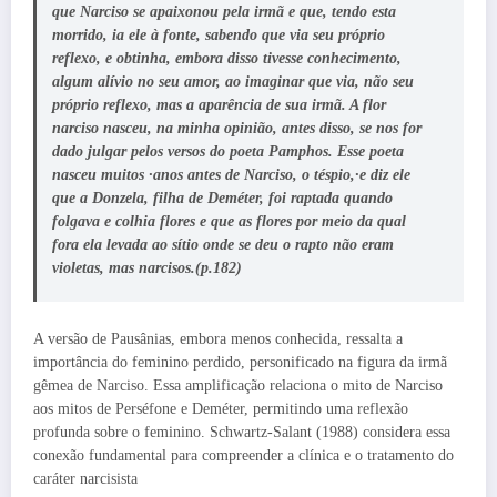
que Narciso se apaixonou pela irmã e que, tendo esta
morrido, ia ele à fonte, sabendo que via seu próprio
reflexo, e obtinha, embora disso tivesse conhecimento,
algum alívio no seu amor, ao imaginar que via, não seu
próprio reflexo, mas a aparência de sua irmã. A flor
narciso nasceu, na minha opinião, antes disso, se nos for
dado julgar pelos versos do poeta Pamphos. Esse poeta
nasceu muitos ·anos antes de Narciso, o téspio,·e diz ele
que a Donzela, filha de Deméter, foi raptada quando
folgava e colhia flores e que as flores por meio da qual
fora ela levada ao sítio onde se deu o rapto não eram
violetas, mas narcisos.(p.182)
A versão de Pausânias, embora menos conhecida, ressalta a
importância do feminino perdido, personificado na figura da irmã
gêmea de Narciso. Essa amplificação relaciona o mito de Narciso
aos mitos de Perséfone e Deméter, permitindo uma reflexão
profunda sobre o feminino. Schwartz-Salant (1988) considera essa
conexão fundamental para compreender a clínica e o tratamento do
caráter narcisista