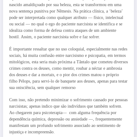
nascido amaldiçoado por sua beleza, esta se transformou em uma
nova sentença punitiva por Nêmesis. Na prática clínica, a ‘beleza’
pode ser interpretada como qualquer atributo — físico, intelectual
ou social — no qual o ego do paciente narcisista se identifica e se
idealiza como forma de defesa contra ataques de um ambiente
hostil. Assim, o paciente narcisista sofre e faz sofrer.
É importante ressaltar que no uso coloquial, especialmente nas redes
sociais, há muita confusão entre narcisismo e psicopatia, em termos
mitológicos, esta seria mais próxima a Tântalo que cometeu diversos
crimes contra os deuses, como mentir, roubar a néctar e ambrosia
dos deuses e dar a mortais, e o pior dos crimes matou o próprio
filho Pélops, para servi-lo de banquete aos deuses, apenas para testar
sua onisciência, sem qualquer remorso
Com isso, não pretendo minimizar o sofrimento causado por pessoas
narcisistas; apenas indico que são indivíduos que também sofrem.
Ao chegarem para psicoterapia— com alguma frequência por
dependência química, depressão ou ansiedade —, frequentemente
manifestam um profundo sofrimento associado ao sentimento de
injustiça e incompreensão.