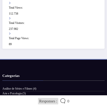
Total Views:
112.758
Total Visitors:
237.982
Total Page Views:
89
Categorias
Análise de Séries e Filmes
(4)
Arte e Psicologia
(5)
Aspectos Biográficos
(6)
Responses :
0
Clinica Junguiana
(45)