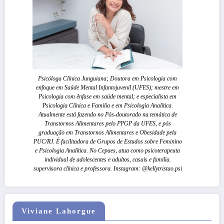
Psicóloga Clínica Junguiana; Doutora em Psicologia com
enfoque em Saúde Mental Infantojuvenil (UFES); mestre em
Psicologia com ênfase em saúde mental; e especialista em
Psicologia Clínica e Familia e em Psicologia Analítica.
Atualmente está fazendo no Pós-doutorado na temática de
Transtornos Alimentares pelo PPGP da UFES, e pós
graduação em Transtornos Alimentares e Obesidade pela
PUC/RJ. É facilitadora de Grupos de Estudos sobre Feminino
e Psicologia Analítica. No Cepaes, atua como psicoterapeuta
individual de adolescentes e adultos, casais e familia.
supervisora clínica e professora. Instagram: @kellytristao.psi
Viviane Lahorgue