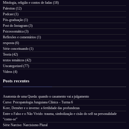
Mitologia, religião e contos de fadas
(18)
Palestras
(12)
Podcast
(1)
Pós-graduação
(1)
Post do Instagram
(3)
Psicossomática
(3)
Reflexões e comentários
(1)
resposta
(6)
Série conceituando
(1)
Teoria
(42)
textos temáticos
(42)
Uncategorized
(77)
Videos
(4)
Posts recentes
Anatomia de uma Queda: quando o casamento vai a julgamento
Curso: Psicopatologia Junguiana Clínica – Turma 6
Kore, Deméter e o inverno: a fertilidade das profundezas
Entre o Falso e o Não Vivido: trauma, simbolização e cisão do self na personalidade
“como-se”
Série Narciso: Narcisismo Plural