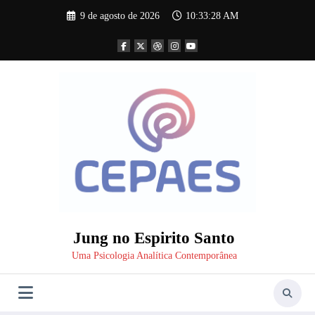
Pular
9 de agosto de 2026
10:33:28 AM
para
o
conteúdo
Jung no Espirito Santo
Uma Psicologia Analítica Contemporânea