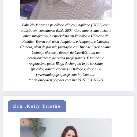
Fabrício Moraes é psicólogo clínico junguiano (UFES) com
atuação em consultório desde 2004. Com uma escuta atenta e
olhar integrativo, é especialista em Psicologia Clínica e da
Família, Teoria e Prática Junguiana e Acupuntura Clássica
Chinesa, além de possuir formação em Hipnose Ericksoniana.
Como professor e diretor do CEPAES, atua no
desenvolvimento de novos profissionais. É também a
responsável pelos Blogs do Jung no Espírito Santo
(psicologiaanalitica.com) e Diálogo Psique e Fé
(www.dialogopsiqueefe.com.br. Contato:
fabriciomoraes@cepaes.com.br/ 55 27 993166985
Dra .Kelly Tristão