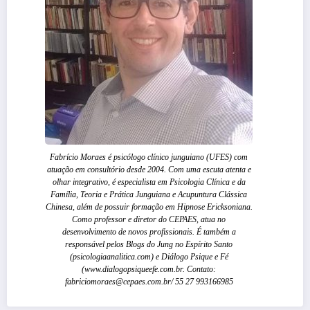
Fabrício Moraes é psicólogo clínico junguiano (UFES) com
atuação em consultório desde 2004. Com uma escuta atenta e
olhar integrativo, é especialista em Psicologia Clínica e da
Família, Teoria e Prática Junguiana e Acupuntura Clássica
Chinesa, além de possuir formação em Hipnose Ericksoniana.
Como professor e diretor do CEPAES, atua no
desenvolvimento de novos profissionais. É também a
responsável pelos Blogs do Jung no Espírito Santo
(psicologiaanalitica.com) e Diálogo Psique e Fé
(www.dialogopsiqueefe.com.br. Contato:
fabriciomoraes@cepaes.com.br/ 55 27 993166985