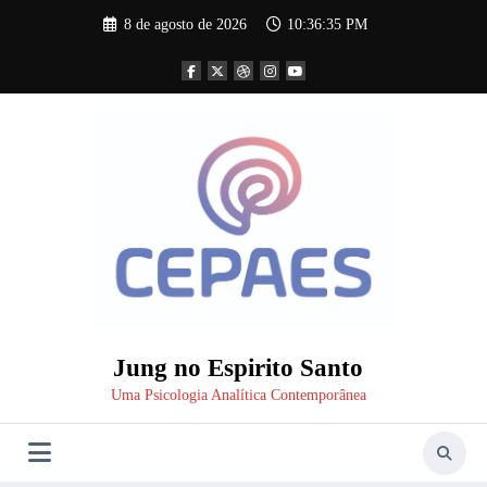
Pular
8 de agosto de 2026
10:36:36 PM
para
o
conteúdo
Jung no Espirito Santo
Uma Psicologia Analítica Contemporânea