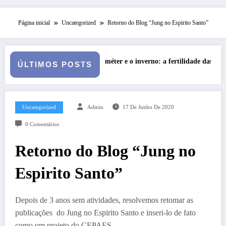
Página inicial
Uncategorized
Retorno do Blog “Jung no Espirito Santo”
méter e o inverno: a fertilidade das profundezas
Entre o Falso
ÚLTIMOS POSTS
Uncategorized
Admin
17 De Junho De 2020
0 Comentários
Retorno do Blog “Jung no
Espirito Santo”
Depois de 3 anos sem atividades, resolvemos retomar as
publicações do Jung no Espirito Santo e inseri-lo de fato
como um projeto do CEPAES.