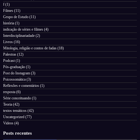
f
(1)
Filmes
(11)
Grupo de Estudo
(11)
história
(1)
indicação de séries e filmes
(4)
Interdisciplinariadade
(2)
Livros
(16)
Mitologia, religião e contos de fadas
(18)
Palestras
(12)
Podcast
(1)
Pós-graduação
(1)
Post do Instagram
(3)
Psicossomática
(3)
Reflexões e comentários
(1)
resposta
(6)
Série conceituando
(1)
Teoria
(42)
textos temáticos
(42)
Uncategorized
(77)
Videos
(4)
Posts recentes