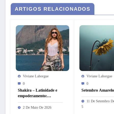
ARTIGOS RELACIONADOS
Viviane Lahorgue
Viviane Lahorgue
0
0
Shakira – Latinidade e
Setembro Amarelo
empoderamento:
complexos culturais em
11 De Setembro D
um fenômeno pop
5
2 De Maio De 2026