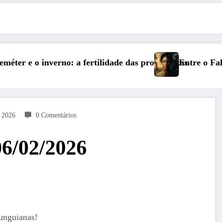
profundezas
Entre o Falso e o Não Vivido: trauma, simbolizaç
e 2026
0 Comentários
06/02/2026
unguianas!