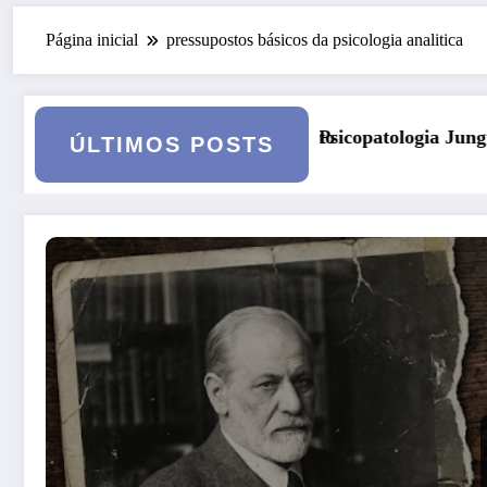
Página inicial
pressupostos básicos da psicologia analitica
mento
o: Psicopatologia Junguiana Clínica – Turma 6
Kore, D
ÚLTIMOS POSTS