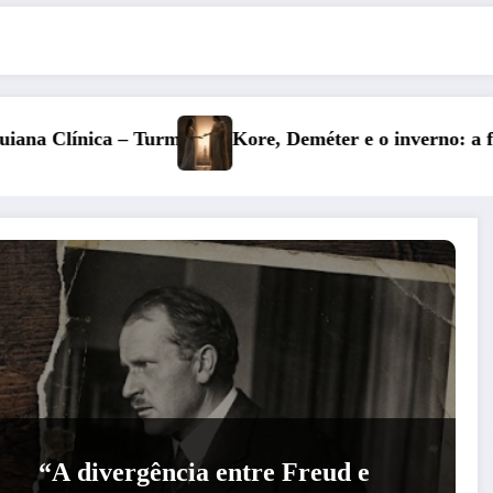
eméter e o inverno: a fertilidade das profundezas
Entre o Fa
“A divergência entre Freud e