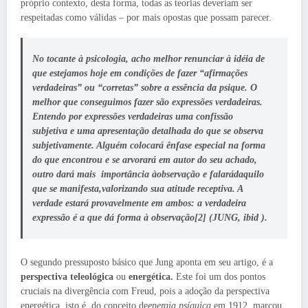
próprio contexto, desta forma, todas as teorias deveriam ser
respeitadas como válidas – por mais opostas que possam parecer.
No tocante à psicologia, acho melhor renunciar à idéia de
que estejamos hoje em condições de fazer “afirmações
verdadeiras” ou “corretas” sobre a essência da psique. O
melhor que conseguimos fazer são
expressões verdadeiras
.
Entendo por expressões verdadeiras uma confissão
subjetiva e uma apresentação detalhada do que se observa
subjetivamente. Alguém colocará ênfase especial na
forma
do que encontrou e se arvorará em autor do seu achado,
outro dará mais importância à
observação
e falará
daquilo
que se manifesta,
valorizando sua atitude receptiva. A
verdade estará provavelmente em ambos:
a verdadeira
expressão é a que dá forma à observação
[2]
(JUNG,
ibid
).
O segundo pressuposto básico que Jung aponta em seu artigo, é a
perspectiva teleológica
ou
energética.
Este foi um dos pontos
cruciais na divergência com Freud, pois a adoção da perspectiva
energética, isto é, do conceito de
energia psíquica
em 1912, marcou