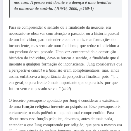
nos cura.
A pessoa está doente e a doença é uma tentativa
da natureza de curá-la. (JUNG, 2000, p.160-1)
Para se compreender o sentido ou a finalidade da neurose, era
necessário se observar com atenção o passado, ou a história pessoal
de um individuo, para entender e contextualizar as formações do
inconsciente, mas sem cair num fatalismo, que reduz o indivíduo a
um produto de seu passado. Uma vez compreendida a construção
histórica do individuo, deve-se buscar a sentido, a finalidade que é
inerente a qualquer formação do inconsciente. Jung considerava que
a
perspectiva causal
e a
finalista
eram complementares, mas, ainda
assim, enfatizava a importância da perspectiva finalista, pois, “[…]
em geral, o para frente é mais importante que o para trás, por que
futuro vem e o passado se vai.” (
ibid
).
O terceiro pressuposto apontado por Jung é considerar a existência
de uma
função religiosa
inerente ao psiquismo. Esse pressuposto é,
certamente, o mais polêmico – quando mal compreendido. Para
discutirmos essa função psíquica, devemos, antes de mais nada,
entender o que Jung compreende por religião
,
que para o mesmo era