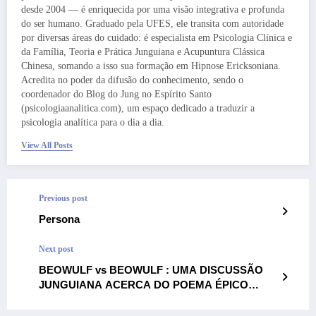
desde 2004 — é enriquecida por uma visão integrativa e profunda
do ser humano. Graduado pela UFES, ele transita com autoridade
por diversas áreas do cuidado: é especialista em Psicologia Clínica e
da Família, Teoria e Prática Junguiana e Acupuntura Clássica
Chinesa, somando a isso sua formação em Hipnose Ericksoniana.
Acredita no poder da difusão do conhecimento, sendo o
coordenador do Blog do Jung no Espírito Santo
(psicologiaanalitica.com), um espaço dedicado a traduzir a
psicologia analítica para o dia a dia.
View All Posts
Previous post
Persona
Next post
BEOWULF vs BEOWULF : UMA DISCUSSÃO
JUNGUIANA ACERCA DO POEMA ÉPICO
BEOWULF E DO FILME “A LENDA DE
BEOWULF”[1]