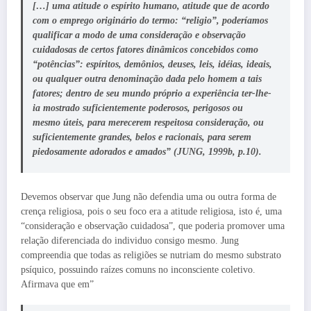
[…] uma atitude o espírito humano, atitude que de acordo
com o emprego originário do termo: “religio”, poderíamos
qualificar a modo de uma
consideração e observação
cuidadosas
de certos fatores dinâmicos concebidos como
“potências”: espíritos, demônios, deuses, leis, idéias, ideais,
ou qualquer outra denominação dada pelo homem a tais
fatores; dentro de seu mundo próprio a experiência ter-lhe-
ia mostrado suficientemente poderosos, perigosos ou
mesmo úteis, para merecerem respeitosa consideração, ou
suficientemente grandes, belos e racionais, para serem
piedosamente adorados e amados” (JUNG, 1999b, p.10).
Devemos observar que Jung não defendia uma ou outra forma de
crença religiosa, pois o seu foco era a atitude religiosa, isto é, uma
“consideração e observação cuidadosa”, que poderia promover uma
relação diferenciada do individuo consigo mesmo. Jung
compreendia que todas as religiões se nutriam do mesmo substrato
psíquico, possuindo raízes comuns no inconsciente coletivo.
Afirmava que em”