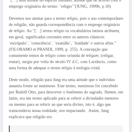
“[…] uma atitude do espírito humano, atitude que de acordo com o
emprego originário do termo: ‘religio’”(JUNG, 1999b, p.10).
Devemos nos atentar para o termo
religio
, pois o uso contemporâneo
de religião, não guarda correspondência com o emprego originário
de
religio
. Ao “[…] termo
religio
os vocabulários latinos atribuem,
em geral, significados correntes entre os autores clássicos:
‘escrúpulo’, ‘consciência’, ‘exatidão’, ‘lealdade’ e outros afins.”
(FILORAMO et PRANDI, 1999, p. 255). A concepção que
comumente temos de
religio
como oriunda de
religare
, (religar,
reatar), surgiu por volta do século IV d.C, com Lactâncio, como
uma forma de adequar o termo
religio
à teologia cristã.
Deste modo, religião para Jung era uma atitude que o individuo
assumia frente ao numinoso. Este termo, numinoso foi concebido
por Rudolf Otto, para descrever o fenômeno do sagrado,
Numen
, em
latim, era um termo aplicado para se referir a divindades menores
ou mesmo para se referir ao que seria divino, isto é, algo que
transcenderia nossa realidade, nos impactando. Assim, Jung
explicava que religião era: