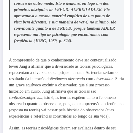
coisas e de outro modo. Isto o demonstrou logo um dos
primeiros discípulos de FREUD: ALFRED ADLER. Ele
apresentava o mesmo material empírico de um ponto de
vista bem diferente, e sua maneira de ver é, no mínimo, tão
convincente quanto à de FREUD, porque também ADLER
representa um tipo de psicologia que encontramos com
freqüência (JUNG, 1989, p. 324).
A compreensão de que o conhecimento deve ser contextualizado,
levou Jung a afirmar que a diversidade as teorias psicológicas,
representam a diversidade da psique humana. As teorias seriam o
resultado da interação do
fenômeno observado
com
observador
. Seria
um grave equívoco excluir o observador, que é um processo
histórico em curso. Jung afirmava que as teorias são
confissõessubjetivas
, isto é, as teorias expõem tanto o fenômeno
observado quanto o observador, pois, o a compreensão do fenômeno
(exposta na teoria) vai passar pela história do observador (suas
experiências e referências construídas ao longo de sua vida).
Assim, as teorias psicológicas devem ser avaliadas dentro de seu