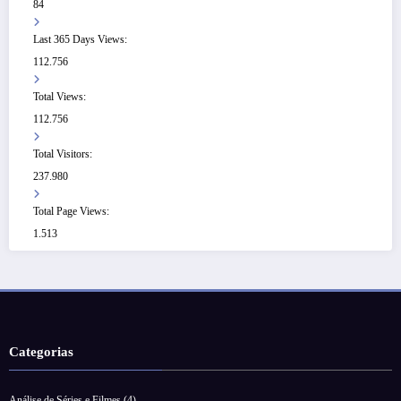
84
Last 365 Days Views:
112.756
Total Views:
112.756
Total Visitors:
237.980
Total Page Views:
1.513
Categorias
Análise de Séries e Filmes
(4)