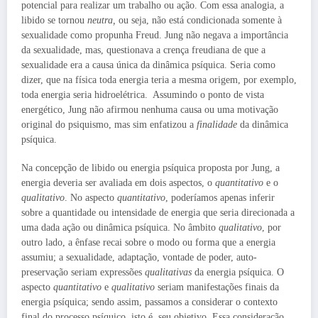
potencial para realizar um trabalho ou ação. Com essa analogia, a
libido se tornou
neutra,
ou seja, não está condicionada somente à
sexualidade como propunha Freud. Jung não negava a importância
da sexualidade, mas, questionava a crença freudiana de que a
sexualidade era a causa única da dinâmica psíquica. Seria como
dizer, que na física toda energia teria a mesma origem, por exemplo,
toda energia seria hidroelétrica. Assumindo o ponto de vista
energético, Jung não afirmou nenhuma causa ou uma motivação
original do psiquismo, mas sim enfatizou a
finalidade
da dinâmica
psíquica.
Na concepção de libido ou energia psíquica proposta por Jung, a
energia deveria ser avaliada em dois aspectos, o
quantitativo
e o
qualitativo
. No aspecto
quantitativo
, poderíamos apenas inferir
sobre a quantidade ou intensidade de energia que seria direcionada a
uma dada ação ou dinâmica psíquica. No âmbito
qualitativo
, por
outro lado, a ênfase recai sobre o modo ou forma que a energia
assumiu; a sexualidade, adaptação, vontade de poder, auto-
preservação seriam expressões
qualitativas
da energia psíquica. O
aspecto
quantitativo
e
qualitativo
seriam manifestações finais da
energia psíquica; sendo assim, passamos a considerar o contexto
final do processo psíquico, isto é, seu objetivo. Essa consideração