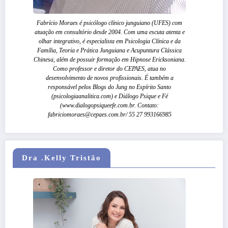
Fabrício Moraes é psicólogo clínico junguiano (UFES) com
atuação em consultório desde 2004. Com uma escuta atenta e
olhar integrativo, é especialista em Psicologia Clínica e da
Família, Teoria e Prática Junguiana e Acupuntura Clássica
Chinesa, além de possuir formação em Hipnose Ericksoniana.
Como professor e diretor do CEPAES, atua no
desenvolvimento de novos profissionais. É também a
responsável pelos Blogs do Jung no Espírito Santo
(psicologiaanalitica.com) e Diálogo Psique e Fé
(www.dialogopsiqueefe.com.br. Contato:
fabriciomoraes@cepaes.com.br/ 55 27 993166985
Dra .Kelly Tristão