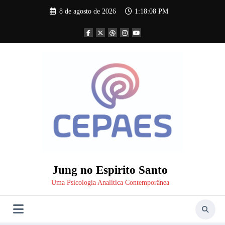
Pular
8 de agosto de 2026
1:18:09 PM
para
o
conteúdo
Jung no Espirito Santo
Uma Psicologia Analítica Contemporânea