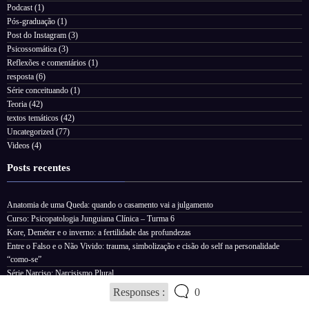
Podcast
(1)
Pós-graduação
(1)
Post do Instagram
(3)
Psicossomática
(3)
Reflexões e comentários
(1)
resposta
(6)
Série conceituando
(1)
Teoria
(42)
textos temáticos
(42)
Uncategorized
(77)
Videos
(4)
Posts recentes
Anatomia de uma Queda: quando o casamento vai a julgamento
Curso: Psicopatologia Junguiana Clínica – Turma 6
Kore, Deméter e o inverno: a fertilidade das profundezas
Entre o Falso e o Não Vivido: trauma, simbolização e cisão do self na personalidade
“como-se”
Série Narciso: Narcisismo Plural
Responses :
0