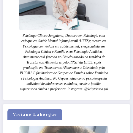
Psicóloga Clínica Junguiana; Doutora em Psicologia com
enfoque em Saúde Mental Infantojuvenil (UFES); mestre em
Psicologia com ênfase em saúde mental; e especialista em
Psicologia Clínica e Familia e em Psicologia Analítica.
Atualmente está fazendo no Pós-doutorado na temática de
Transtornos Alimentares pelo PPGP da UFES, e pós
graduação em Transtornos Alimentares e Obesidade pela
PUC/RJ. É facilitadora de Grupos de Estudos sobre Feminino
e Psicologia Analítica. No Cepaes, atua como psicoterapeuta
individual de adolescentes e adultos, casais e familia.
supervisora clínica e professora. Instagram: @kellytristao.psi
Viviane Lahorgue