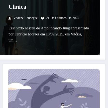
Clínica
Viviane Lahorgue
21 De Outubro De 2025
Esse texto nasceu do Amplificando Jung apresentado
por Fabrício Moraes em 13/09/2025, em Vitória,
um…