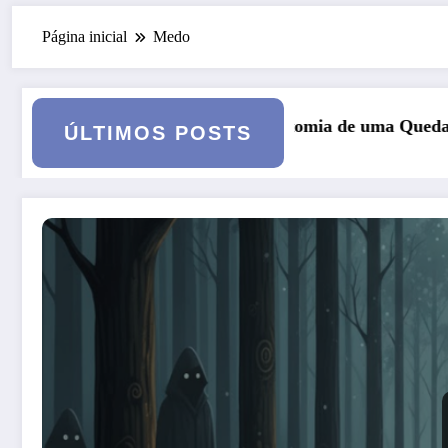
Página inicial
Medo
natomia de uma Queda: quando o casamento vai a julga
Curs
ÚLTIMOS POSTS