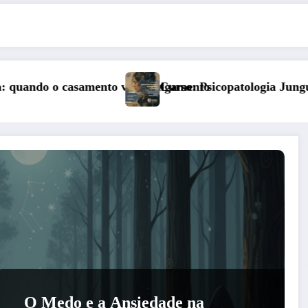
mento
o: Psicopatologia Junguiana Clínica – Turma 6
Kore, D
O Medo e a Ansiedade na