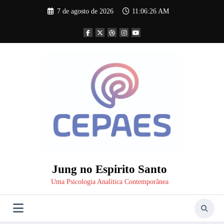
Pular
7 de agosto de 2026
11:06:27 AM
para
o
conteúdo
Jung no Espirito Santo
Uma Psicologia Analítica Contemporânea