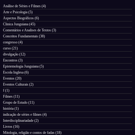
Análise de Séries e Filmes
(4)
Arte e Psicologia
(5)
Aspectos Biográficos
(6)
Clinica Junguiana
(45)
Comentários e Analises de Textos
(3)
Conceitos Fundamentais
(38)
congresso
(4)
curso
(21)
divulgação
(12)
Encontros
(3)
Epistemologia Junguiana
(5)
Escola Inglesa
(6)
Eventos
(20)
Eventos Culturais
(2)
f
(1)
Filmes
(11)
Grupo de Estudo
(11)
história
(1)
indicação de séries e filmes
(4)
Interdisciplinariadade
(2)
Livros
(16)
Mitologia, religião e contos de fadas
(18)