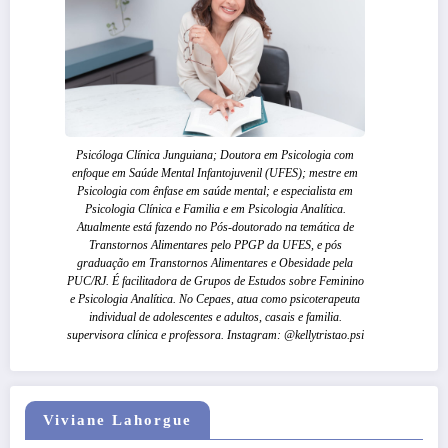
Psicóloga Clínica Junguiana; Doutora em Psicologia com
enfoque em Saúde Mental Infantojuvenil (UFES); mestre em
Psicologia com ênfase em saúde mental; e especialista em
Psicologia Clínica e Familia e em Psicologia Analítica.
Atualmente está fazendo no Pós-doutorado na temática de
Transtornos Alimentares pelo PPGP da UFES, e pós
graduação em Transtornos Alimentares e Obesidade pela
PUC/RJ. É facilitadora de Grupos de Estudos sobre Feminino
e Psicologia Analítica. No Cepaes, atua como psicoterapeuta
individual de adolescentes e adultos, casais e familia.
supervisora clínica e professora. Instagram: @kellytristao.psi
Viviane Lahorgue