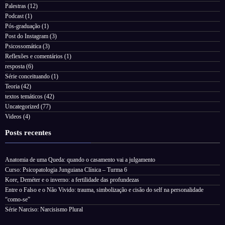
Palestras
(12)
Podcast
(1)
Pós-graduação
(1)
Post do Instagram
(3)
Psicossomática
(3)
Reflexões e comentários
(1)
resposta
(6)
Série conceituando
(1)
Teoria
(42)
textos temáticos
(42)
Uncategorized
(77)
Videos
(4)
Posts recentes
Anatomia de uma Queda: quando o casamento vai a julgamento
Curso: Psicopatologia Junguiana Clínica – Turma 6
Kore, Deméter e o inverno: a fertilidade das profundezas
Entre o Falso e o Não Vivido: trauma, simbolização e cisão do self na personalidade
“como-se”
Série Narciso: Narcisismo Plural