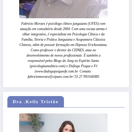
Fabrício Moraes é psicólogo clínico junguiano (UFES) com
atuação em consultório desde 2004. Com uma escuta atenta e
olhar integrativo, é especialista em Psicologia Clínica e da
Família, Teoria e Prática Junguiana e Acupuntura Clássica
Chinesa, além de possuir formação em Hipnose Ericksoniana.
Como professor e diretor do CEPAES, atua no
desenvolvimento de novos profissionais. É também a
responsável pelos Blogs do Jung no Espírito Santo
(psicologiaanalitica.com) e Diálogo Psique e Fé
(www.dialogopsiqueefe.com.br. Contato:
fabriciomoraes@cepaes.com.br/ 55 27 993166985
Dra .Kelly Tristão