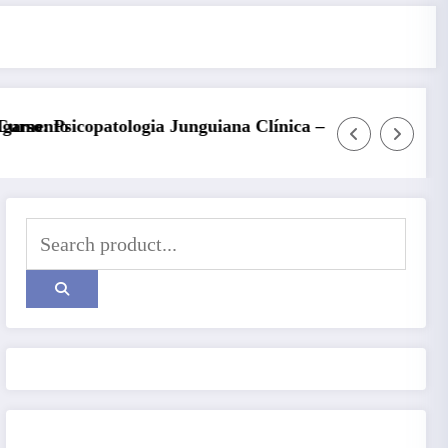
ínica – Turma 6
Kore, Deméter e o inverno: a fertilida