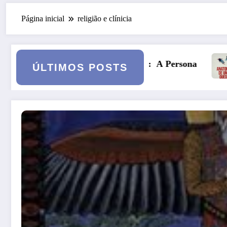
Página inicial
religião e clínicia
ndo: A Persona
Anatomia de uma Queda: quando 
ÚLTIMOS POSTS