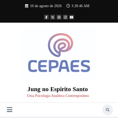
Pular
10 de agosto de 2026
3:28:46 AM
para
o
conteúdo
Jung no Espirito Santo
Uma Psicologia Analítica Contemporânea