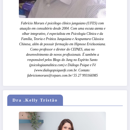
Fabrício Moraes é psicólogo clínico junguiano (UFES) com
atuação em consultório desde 2004. Com uma escuta atenta e
olhar integrativo, é especialista em Psicologia Clínica e da
Família, Teoria e Prática Junguiana e Acupuntura Clássica
Chinesa, além de possuir formação em Hipnose Ericksoniana.
Como professor e diretor do CEPAES, atua no
desenvolvimento de novos profissionais. É também a
responsável pelos Blogs do Jung no Espírito Santo
(psicologiaanalitica.com) e Diálogo Psique e Fé
(www.dialogopsiqueefe.com.br. Contato:
fabriciomoraes@cepaes.com.br/ 55 27 993166985
Dra .Kelly Tristão