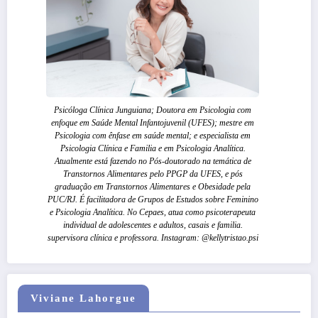
Psicóloga Clínica Junguiana; Doutora em Psicologia com
enfoque em Saúde Mental Infantojuvenil (UFES); mestre em
Psicologia com ênfase em saúde mental; e especialista em
Psicologia Clínica e Familia e em Psicologia Analítica.
Atualmente está fazendo no Pós-doutorado na temática de
Transtornos Alimentares pelo PPGP da UFES, e pós
graduação em Transtornos Alimentares e Obesidade pela
PUC/RJ. É facilitadora de Grupos de Estudos sobre Feminino
e Psicologia Analítica. No Cepaes, atua como psicoterapeuta
individual de adolescentes e adultos, casais e familia.
supervisora clínica e professora. Instagram: @kellytristao.psi
Viviane Lahorgue