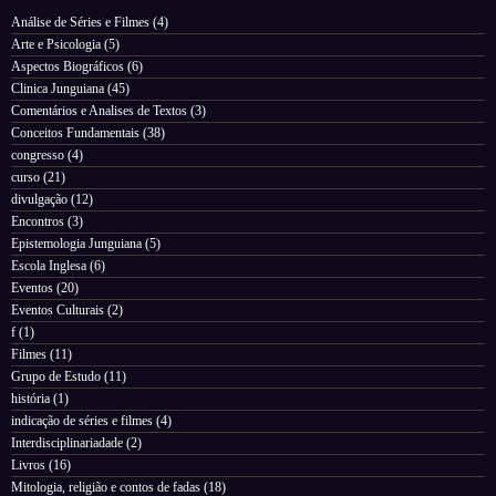
Análise de Séries e Filmes
(4)
Arte e Psicologia
(5)
Aspectos Biográficos
(6)
Clinica Junguiana
(45)
Comentários e Analises de Textos
(3)
Conceitos Fundamentais
(38)
congresso
(4)
curso
(21)
divulgação
(12)
Encontros
(3)
Epistemologia Junguiana
(5)
Escola Inglesa
(6)
Eventos
(20)
Eventos Culturais
(2)
f
(1)
Filmes
(11)
Grupo de Estudo
(11)
história
(1)
indicação de séries e filmes
(4)
Interdisciplinariadade
(2)
Livros
(16)
Mitologia, religião e contos de fadas
(18)