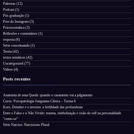
Palestras
(12)
Podcast
(1)
Pós-graduação
(1)
Post do Instagram
(3)
Psicossomática
(3)
Reflexões e comentários
(1)
resposta
(6)
Série conceituando
(1)
Teoria
(42)
textos temáticos
(42)
Uncategorized
(77)
Videos
(4)
Posts recentes
Anatomia de uma Queda: quando o casamento vai a julgamento
Curso: Psicopatologia Junguiana Clínica – Turma 6
Kore, Deméter e o inverno: a fertilidade das profundezas
Entre o Falso e o Não Vivido: trauma, simbolização e cisão do self na personalidade
“como-se”
Série Narciso: Narcisismo Plural