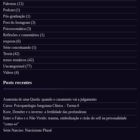
Palestras
(12)
Podcast
(1)
Pós-graduação
(1)
Post do Instagram
(3)
Psicossomática
(3)
Reflexões e comentários
(1)
resposta
(6)
Série conceituando
(1)
Teoria
(42)
textos temáticos
(42)
Uncategorized
(77)
Videos
(4)
Posts recentes
Anatomia de uma Queda: quando o casamento vai a julgamento
Curso: Psicopatologia Junguiana Clínica – Turma 6
Kore, Deméter e o inverno: a fertilidade das profundezas
Entre o Falso e o Não Vivido: trauma, simbolização e cisão do self na personalidade
“como-se”
Série Narciso: Narcisismo Plural