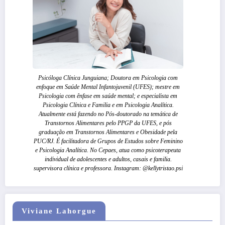
Psicóloga Clínica Junguiana; Doutora em Psicologia com
enfoque em Saúde Mental Infantojuvenil (UFES); mestre em
Psicologia com ênfase em saúde mental; e especialista em
Psicologia Clínica e Familia e em Psicologia Analítica.
Atualmente está fazendo no Pós-doutorado na temática de
Transtornos Alimentares pelo PPGP da UFES, e pós
graduação em Transtornos Alimentares e Obesidade pela
PUC/RJ. É facilitadora de Grupos de Estudos sobre Feminino
e Psicologia Analítica. No Cepaes, atua como psicoterapeuta
individual de adolescentes e adultos, casais e familia.
supervisora clínica e professora. Instagram: @kellytristao.psi
Viviane Lahorgue