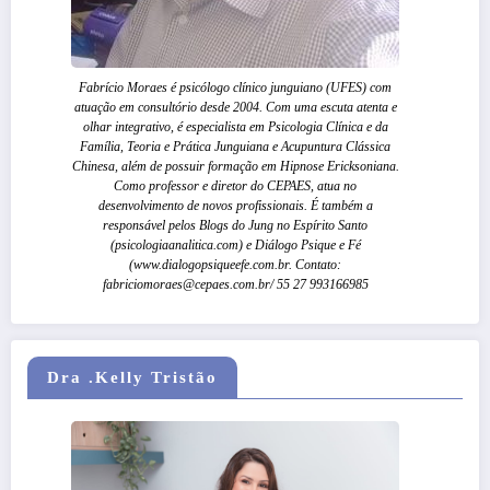
Fabrício Moraes é psicólogo clínico junguiano (UFES) com
atuação em consultório desde 2004. Com uma escuta atenta e
olhar integrativo, é especialista em Psicologia Clínica e da
Família, Teoria e Prática Junguiana e Acupuntura Clássica
Chinesa, além de possuir formação em Hipnose Ericksoniana.
Como professor e diretor do CEPAES, atua no
desenvolvimento de novos profissionais. É também a
responsável pelos Blogs do Jung no Espírito Santo
(psicologiaanalitica.com) e Diálogo Psique e Fé
(www.dialogopsiqueefe.com.br. Contato:
fabriciomoraes@cepaes.com.br/ 55 27 993166985
Dra .Kelly Tristão