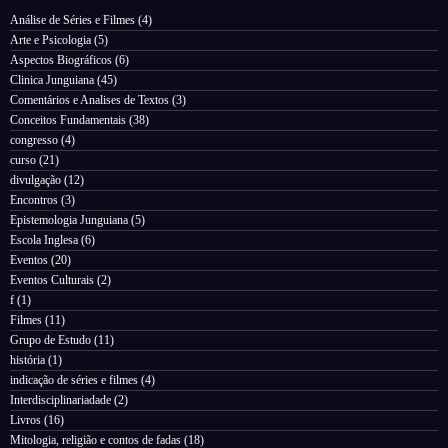
Análise de Séries e Filmes
(4)
Arte e Psicologia
(5)
Aspectos Biográficos
(6)
Clinica Junguiana
(45)
Comentários e Analises de Textos
(3)
Conceitos Fundamentais
(38)
congresso
(4)
curso
(21)
divulgação
(12)
Encontros
(3)
Epistemologia Junguiana
(5)
Escola Inglesa
(6)
Eventos
(20)
Eventos Culturais
(2)
f
(1)
Filmes
(11)
Grupo de Estudo
(11)
história
(1)
indicação de séries e filmes
(4)
Interdisciplinariadade
(2)
Livros
(16)
Mitologia, religião e contos de fadas
(18)