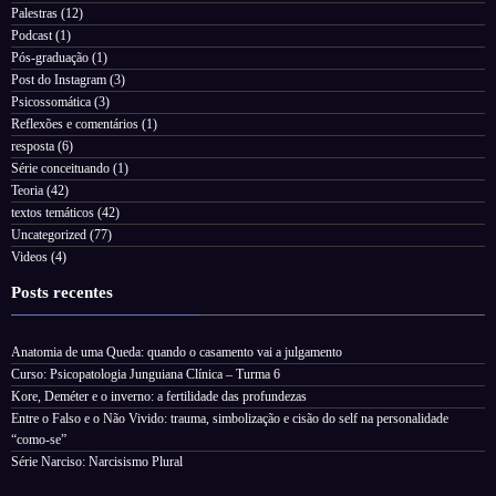
Palestras
(12)
Podcast
(1)
Pós-graduação
(1)
Post do Instagram
(3)
Psicossomática
(3)
Reflexões e comentários
(1)
resposta
(6)
Série conceituando
(1)
Teoria
(42)
textos temáticos
(42)
Uncategorized
(77)
Videos
(4)
Posts recentes
Anatomia de uma Queda: quando o casamento vai a julgamento
Curso: Psicopatologia Junguiana Clínica – Turma 6
Kore, Deméter e o inverno: a fertilidade das profundezas
Entre o Falso e o Não Vivido: trauma, simbolização e cisão do self na personalidade
“como-se”
Série Narciso: Narcisismo Plural