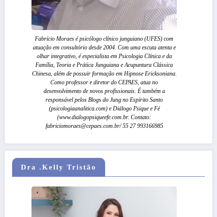
Fabrício Moraes é psicólogo clínico junguiano (UFES) com
atuação em consultório desde 2004. Com uma escuta atenta e
olhar integrativo, é especialista em Psicologia Clínica e da
Família, Teoria e Prática Junguiana e Acupuntura Clássica
Chinesa, além de possuir formação em Hipnose Ericksoniana.
Como professor e diretor do CEPAES, atua no
desenvolvimento de novos profissionais. É também a
responsável pelos Blogs do Jung no Espírito Santo
(psicologiaanalitica.com) e Diálogo Psique e Fé
(www.dialogopsiqueefe.com.br. Contato:
fabriciomoraes@cepaes.com.br/ 55 27 993166985
Dra .Kelly Tristão