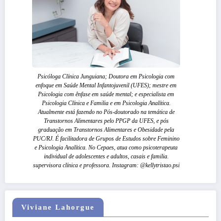
Psicóloga Clínica Junguiana; Doutora em Psicologia com
enfoque em Saúde Mental Infantojuvenil (UFES); mestre em
Psicologia com ênfase em saúde mental; e especialista em
Psicologia Clínica e Familia e em Psicologia Analítica.
Atualmente está fazendo no Pós-doutorado na temática de
Transtornos Alimentares pelo PPGP da UFES, e pós
graduação em Transtornos Alimentares e Obesidade pela
PUC/RJ. É facilitadora de Grupos de Estudos sobre Feminino
e Psicologia Analítica. No Cepaes, atua como psicoterapeuta
individual de adolescentes e adultos, casais e familia.
supervisora clínica e professora. Instagram: @kellytristao.psi
Viviane Lahorgue