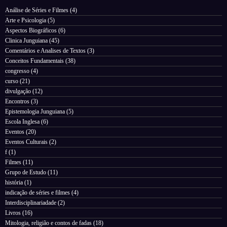
Análise de Séries e Filmes
(4)
Arte e Psicologia
(5)
Aspectos Biográficos
(6)
Clinica Junguiana
(45)
Comentários e Analises de Textos
(3)
Conceitos Fundamentais
(38)
congresso
(4)
curso
(21)
divulgação
(12)
Encontros
(3)
Epistemologia Junguiana
(5)
Escola Inglesa
(6)
Eventos
(20)
Eventos Culturais
(2)
f
(1)
Filmes
(11)
Grupo de Estudo
(11)
história
(1)
indicação de séries e filmes
(4)
Interdisciplinariadade
(2)
Livros
(16)
Mitologia, religião e contos de fadas
(18)