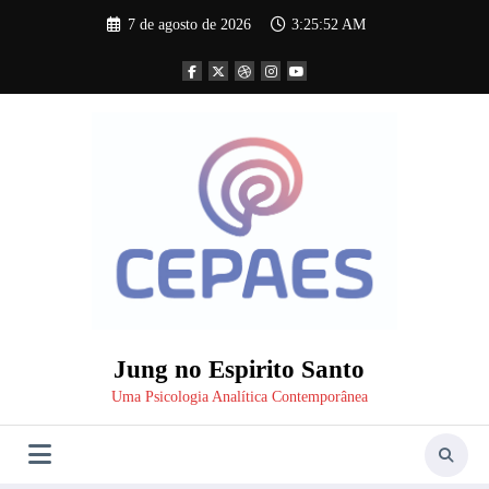
Pular
7 de agosto de 2026
3:25:53 AM
para
o
conteúdo
Jung no Espirito Santo
Uma Psicologia Analítica Contemporânea