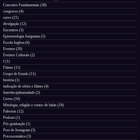
Conceitos Fundamentais
(38)
congresso
(4)
curso
(21)
divulgação
(12)
Encontros
(3)
Epistemologia Junguiana
(5)
Escola Inglesa
(6)
Eventos
(20)
Eventos Culturais
(2)
f
(1)
Filmes
(11)
Grupo de Estudo
(11)
história
(1)
indicação de séries e filmes
(4)
Interdisciplinariadade
(2)
Livros
(16)
Mitologia, religião e contos de fadas
(18)
Palestras
(12)
Podcast
(1)
Pós-graduação
(1)
Post do Instagram
(3)
Psicossomática
(3)