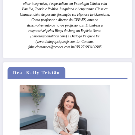
olhar integrativo, é especialista em Psicologia Clínica e da
Família, Teoria e Prática Junguiana e Acupuntura Clássica
Chinesa, além de possuir formação em Hipnose Ericksoniana.
Como professor e diretor do CEPAES, atua no
desenvolvimento de novos profissionais. É também a
responsável pelos Blogs do Jung no Espírito Santo
(psicologiaanalitica.com) e Diálogo Psique e Fé
(www.dialogopsiqueefe.com.br. Contato:
fabriciomoraes@cepaes.com.br/ 55 27 993166985
Dra .Kelly Tristão