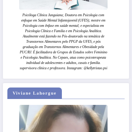
Psicóloga Clínica Junguiana; Doutora em Psicologia com
enfoque em Saúde Mental Infantojuvenil (UFES); mestre em
Psicologia com ênfase em saúde mental; e especialista em
Psicologia Clínica e Familia e em Psicologia Analítica.
Atualmente está fazendo no Pós-doutorado na temática de
Transtornos Alimentares pelo PPGP da UFES, e pós
graduação em Transtornos Alimentares e Obesidade pela
PUC/RJ. É facilitadora de Grupos de Estudos sobre Feminino
e Psicologia Analítica. No Cepaes, atua como psicoterapeuta
individual de adolescentes e adultos, casais e familia.
supervisora clínica e professora. Instagram: @kellytristao.psi
Viviane Lahorgue