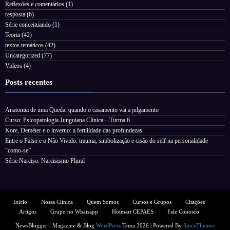
Reflexões e comentários
(1)
resposta
(6)
Série conceituando
(1)
Teoria
(42)
textos temáticos
(42)
Uncategorized
(77)
Videos
(4)
Posts recentes
Anatomia de uma Queda: quando o casamento vai a julgamento
Curso: Psicopatologia Junguiana Clínica – Turma 6
Kore, Deméter e o inverno: a fertilidade das profundezas
Entre o Falso e o Não Vivido: trauma, simbolização e cisão do self na personalidade
“como-se”
Série Narciso: Narcisismo Plural
Início
Nossa Clínica
Quem Somos
Cursos e Grupos
Citações
Artigos
Grupo no Whatsapp
Hotmart CEPAES
Fale Conosco
NewsBlogger - Magazine & Blog
WordPress
Tema 2026 | Powered By
SpiceThemes