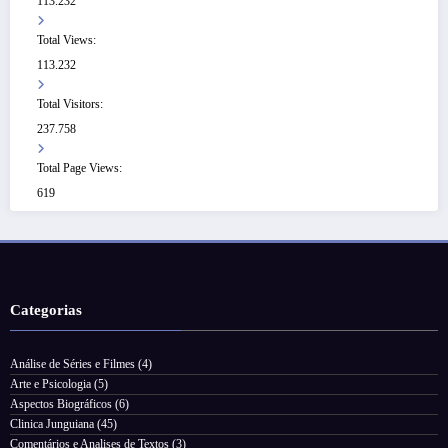
113.232
Total Views:
113.232
Total Visitors:
237.758
Total Page Views:
619
Categorias
Análise de Séries e Filmes
(4)
Arte e Psicologia
(5)
Aspectos Biográficos
(6)
Clinica Junguiana
(45)
Comentários e Analises de Textos
(3)