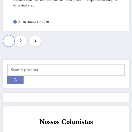
tema atual é a…
21 De Junho De 2020
Paginação
1
2
de
posts
Nossos Colunistas