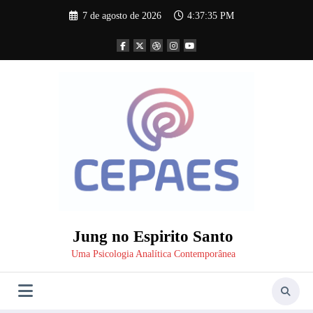
Pular
7 de agosto de 2026
4:37:35 PM
para
o
conteúdo
Jung no Espirito Santo
Uma Psicologia Analítica Contemporânea