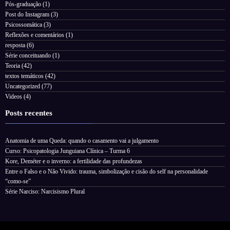
Pós-graduação
(1)
Post do Instagram
(3)
Psicossomática
(3)
Reflexões e comentários
(1)
resposta
(6)
Série conceituando
(1)
Teoria
(42)
textos temáticos
(42)
Uncategorized
(77)
Videos
(4)
Posts recentes
Anatomia de uma Queda: quando o casamento vai a julgamento
Curso: Psicopatologia Junguiana Clínica – Turma 6
Kore, Deméter e o inverno: a fertilidade das profundezas
Entre o Falso e o Não Vivido: trauma, simbolização e cisão do self na personalidade
“como-se”
Série Narciso: Narcisismo Plural