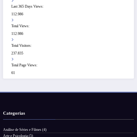
Last 365 Days Views:
112.986
Total Views:
112.986
Total Visitors:
237.835
Total Page Views:
61
Categorias
Análise de Séries e Filmes
(4)
Arte e Psicologia
(5)