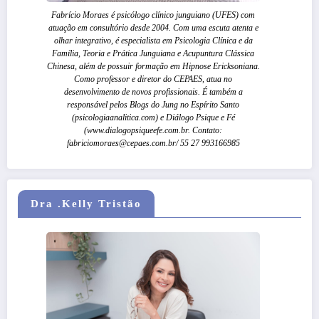
Fabrício Moraes é psicólogo clínico junguiano (UFES) com
atuação em consultório desde 2004. Com uma escuta atenta e
olhar integrativo, é especialista em Psicologia Clínica e da
Família, Teoria e Prática Junguiana e Acupuntura Clássica
Chinesa, além de possuir formação em Hipnose Ericksoniana.
Como professor e diretor do CEPAES, atua no
desenvolvimento de novos profissionais. É também a
responsável pelos Blogs do Jung no Espírito Santo
(psicologiaanalitica.com) e Diálogo Psique e Fé
(www.dialogopsiqueefe.com.br. Contato:
fabriciomoraes@cepaes.com.br/ 55 27 993166985
Dra .Kelly Tristão