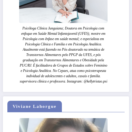
Psicóloga Clínica Junguiana; Doutora em Psicologia com
enfoque em Saúde Mental Infantojuvenil (UFES); mestre em
Psicologia com ênfase em saúde mental; e especialista em
Psicologia Clínica e Familia e em Psicologia Analítica.
Atualmente está fazendo no Pós-doutorado na temática de
Transtornos Alimentares pelo PPGP da UFES, e pós
graduação em Transtornos Alimentares e Obesidade pela
PUC/RJ. É facilitadora de Grupos de Estudos sobre Feminino
e Psicologia Analítica. No Cepaes, atua como psicoterapeuta
individual de adolescentes e adultos, casais e familia.
supervisora clínica e professora. Instagram: @kellytristao.psi
Viviane Lahorgue