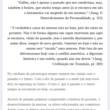
“Enfim, não é apenas o passado que nos condiciona, mas,
também o futuro, que muito tempo antes já se encontra em nós
e lentamenta vai surgindo de nós mesmos.”
(Jung, O
Dsenvolvimento da Personalidade, p. 115)
“A verdadeira causa da neurose está no hoje, pois ela existe no
presente. Não é de forma alguma um caput mortuum que aqui
se encontra, vinda do passado, mas é nutrida diariamente e, por
assim dizer, sempre de novo gerada. Somente no hoje e não no
ontem será “curada” uma neurose. Pelo fato de nos
defrontarmos hoje com o conflito neurótico, a digressão
histórica é um rodeio, quando não um desvio.”(Jung,
Civilização em Transição, pr. 369)
No cotidiano da psicoterapia sempre estamos em contato com o
passado e o futuro. Com a dor do passado e o medo (de uma nova
dor) ou esperança no futuro. O fato é, que o passado e o futuro
sempre se encontram no hoje, no presente.
Através do passado podemos compreender a história do paciente, o
desenvolvimento da neurose, os afetos relacionados aos complexos.
Assim como as defesas que foram erigidas tanto para estancar o