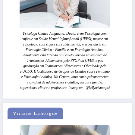
Psicóloga Clínica Junguiana; Doutora em Psicologia com
enfoque em Saúde Mental Infantojuvenil (UFES); mestre em
Psicologia com ênfase em saúde mental; e especialista em
Psicologia Clínica e Familia e em Psicologia Analítica.
Atualmente está fazendo no Pós-doutorado na temática de
Transtornos Alimentares pelo PPGP da UFES, e pós
graduação em Transtornos Alimentares e Obesidade pela
PUC/RJ. É facilitadora de Grupos de Estudos sobre Feminino
e Psicologia Analítica. No Cepaes, atua como psicoterapeuta
individual de adolescentes e adultos, casais e familia.
supervisora clínica e professora. Instagram: @kellytristao.psi
Viviane Lahorgue