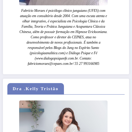
Fabrício Moraes é psicólogo clínico junguiano (UFES) com
atuação em consultório desde 2004. Com uma escuta atenta e
olhar integrativo, é especialista em Psicologia Clínica e da
Família, Teoria e Prática Junguiana e Acupuntura Clássica
Chinesa, além de possuir formação em Hipnose Ericksoniana.
Como professor e diretor do CEPAES, atua no
desenvolvimento de novos profissionais. É também a
responsável pelos Blogs do Jung no Espírito Santo
(psicologiaanalitica.com) e Diálogo Psique e Fé
(www.dialogopsiqueefe.com.br. Contato:
fabriciomoraes@cepaes.com.br/ 55 27 993166985
Dra .Kelly Tristão