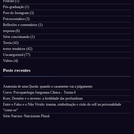
Podcast
(1)
Pós-graduação
(1)
Post do Instagram
(3)
Psicossomática
(3)
Reflexões e comentários
(1)
resposta
(6)
Série conceituando
(1)
Teoria
(42)
textos temáticos
(42)
Uncategorized
(77)
Videos
(4)
Posts recentes
Anatomia de uma Queda: quando o casamento vai a julgamento
Curso: Psicopatologia Junguiana Clínica – Turma 6
Kore, Deméter e o inverno: a fertilidade das profundezas
Entre o Falso e o Não Vivido: trauma, simbolização e cisão do self na personalidade
“como-se”
Série Narciso: Narcisismo Plural