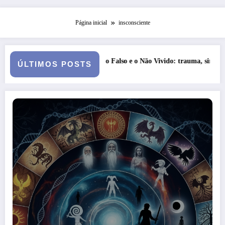
Página inicial
insconsciente
Entre o Falso e o Não Vivido: trauma, simbolização e cisão do self na 
S
ÚLTIMOS POSTS