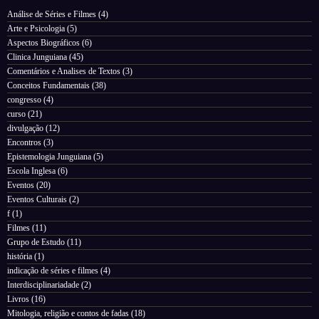
Análise de Séries e Filmes
(4)
Arte e Psicologia
(5)
Aspectos Biográficos
(6)
Clinica Junguiana
(45)
Comentários e Analises de Textos
(3)
Conceitos Fundamentais
(38)
congresso
(4)
curso
(21)
divulgação
(12)
Encontros
(3)
Epistemologia Junguiana
(5)
Escola Inglesa
(6)
Eventos
(20)
Eventos Culturais
(2)
f
(1)
Filmes
(11)
Grupo de Estudo
(11)
história
(1)
indicação de séries e filmes
(4)
Interdisciplinariadade
(2)
Livros
(16)
Mitologia, religião e contos de fadas
(18)