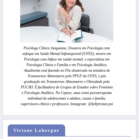
Psicóloga Clínica Junguiana; Doutora em Psicologia com
enfoque em Saúde Mental Infantojuvenil (UFES); mestre em
Psicologia com ênfase em saúde mental; e especialista em
Psicologia Clínica e Familia e em Psicologia Analítica.
Atualmente está fazendo no Pós-doutorado na temática de
Transtornos Alimentares pelo PPGP da UFES, e pós
graduação em Transtornos Alimentares e Obesidade pela
PUC/RJ. É facilitadora de Grupos de Estudos sobre Feminino
e Psicologia Analítica. No Cepaes, atua como psicoterapeuta
individual de adolescentes e adultos, casais e familia.
supervisora clínica e professora. Instagram: @kellytristao.psi
Viviane Lahorgue