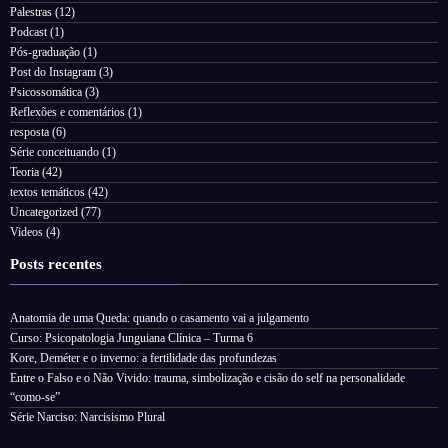
Palestras
(12)
Podcast
(1)
Pós-graduação
(1)
Post do Instagram
(3)
Psicossomática
(3)
Reflexões e comentários
(1)
resposta
(6)
Série conceituando
(1)
Teoria
(42)
textos temáticos
(42)
Uncategorized
(77)
Videos
(4)
Posts recentes
Anatomia de uma Queda: quando o casamento vai a julgamento
Curso: Psicopatologia Junguiana Clínica – Turma 6
Kore, Deméter e o inverno: a fertilidade das profundezas
Entre o Falso e o Não Vivido: trauma, simbolização e cisão do self na personalidade
“como-se”
Série Narciso: Narcisismo Plural