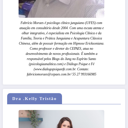
Fabrício Moraes é psicólogo clínico junguiano (UFES) com
atuação em consultório desde 2004. Com uma escuta atenta e
olhar integrativo, é especialista em Psicologia Clínica e da
Família, Teoria e Prática Junguiana e Acupuntura Clássica
Chinesa, além de possuir formação em Hipnose Ericksoniana.
Como professor e diretor do CEPAES, atua no
desenvolvimento de novos profissionais. É também a
responsável pelos Blogs do Jung no Espírito Santo
(psicologiaanalitica.com) e Diálogo Psique e Fé
(www.dialogopsiqueefe.com.br. Contato:
fabriciomoraes@cepaes.com.br/ 55 27 993166985
Dra .Kelly Tristão