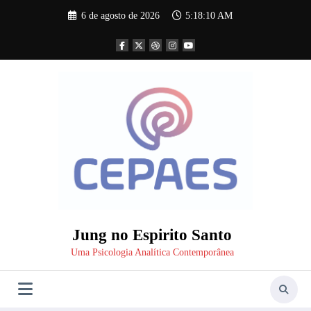
Pular
6 de agosto de 2026
5:18:10 AM
para
o
conteúdo
Jung no Espirito Santo
Uma Psicologia Analítica Contemporânea