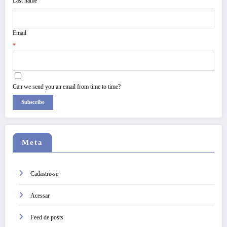
Last name
Email
*
Can we send you an email from time to time?
Subscribe
Meta
Cadastre-se
Acessar
Feed de posts