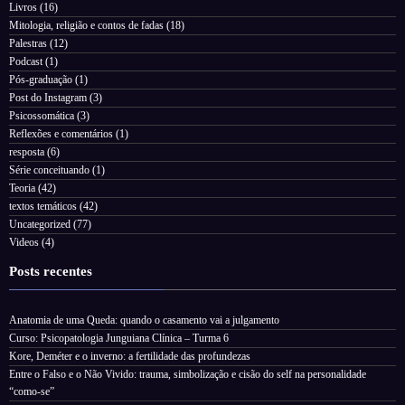
Livros
(16)
Mitologia, religião e contos de fadas
(18)
Palestras
(12)
Podcast
(1)
Pós-graduação
(1)
Post do Instagram
(3)
Psicossomática
(3)
Reflexões e comentários
(1)
resposta
(6)
Série conceituando
(1)
Teoria
(42)
textos temáticos
(42)
Uncategorized
(77)
Videos
(4)
Posts recentes
Anatomia de uma Queda: quando o casamento vai a julgamento
Curso: Psicopatologia Junguiana Clínica – Turma 6
Kore, Deméter e o inverno: a fertilidade das profundezas
Entre o Falso e o Não Vivido: trauma, simbolização e cisão do self na personalidade
“como-se”