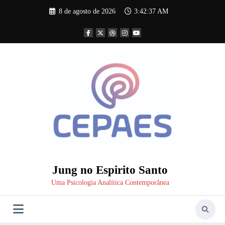
Pular
8 de agosto de 2026
3:42:37 AM
para
o
conteúdo
Jung no Espirito Santo
Uma Psicologia Analítica Contemporânea