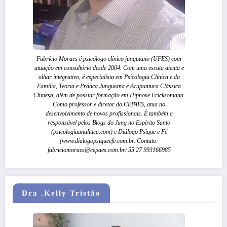
Fabrício Moraes é psicólogo clínico junguiano (UFES) com
atuação em consultório desde 2004. Com uma escuta atenta e
olhar integrativo, é especialista em Psicologia Clínica e da
Família, Teoria e Prática Junguiana e Acupuntura Clássica
Chinesa, além de possuir formação em Hipnose Ericksoniana.
Como professor e diretor do CEPAES, atua no
desenvolvimento de novos profissionais. É também a
responsável pelos Blogs do Jung no Espírito Santo
(psicologiaanalitica.com) e Diálogo Psique e Fé
(www.dialogopsiqueefe.com.br. Contato:
fabriciomoraes@cepaes.com.br/ 55 27 993166985
Dra .Kelly Tristão