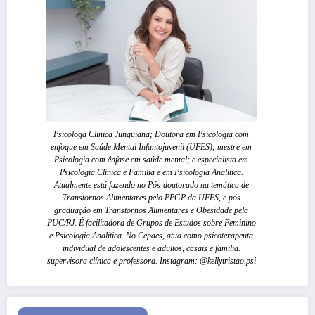
Psicóloga Clínica Junguiana; Doutora em Psicologia com
enfoque em Saúde Mental Infantojuvenil (UFES); mestre em
Psicologia com ênfase em saúde mental; e especialista em
Psicologia Clínica e Familia e em Psicologia Analítica.
Atualmente está fazendo no Pós-doutorado na temática de
Transtornos Alimentares pelo PPGP da UFES, e pós
graduação em Transtornos Alimentares e Obesidade pela
PUC/RJ. É facilitadora de Grupos de Estudos sobre Feminino
e Psicologia Analítica. No Cepaes, atua como psicoterapeuta
individual de adolescentes e adultos, casais e familia.
supervisora clínica e professora. Instagram: @kellytristao.psi