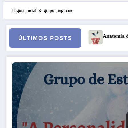
Página inicial
grupo junguiano
Anatomia de uma Queda: quando o casamento vai a
ÚLTIMOS POSTS