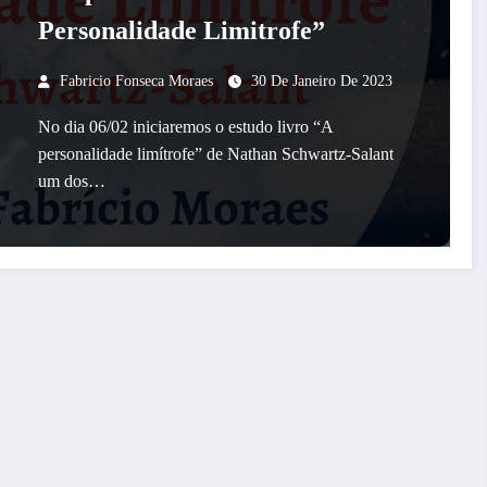
Personalidade Limitrofe”
Fabricio Fonseca Moraes
30 De Janeiro De 2023
No dia 06/02 iniciaremos o estudo livro “A
personalidade limítrofe” de Nathan Schwartz-Salant
um dos…