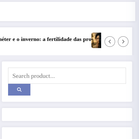
s profundezas
Entre o Falso e o Não Vivido: trauma, simboliz