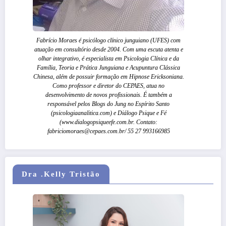
Fabrício Moraes é psicólogo clínico junguiano (UFES) com
atuação em consultório desde 2004. Com uma escuta atenta e
olhar integrativo, é especialista em Psicologia Clínica e da
Família, Teoria e Prática Junguiana e Acupuntura Clássica
Chinesa, além de possuir formação em Hipnose Ericksoniana.
Como professor e diretor do CEPAES, atua no
desenvolvimento de novos profissionais. É também a
responsável pelos Blogs do Jung no Espírito Santo
(psicologiaanalitica.com) e Diálogo Psique e Fé
(www.dialogopsiqueefe.com.br. Contato:
fabriciomoraes@cepaes.com.br/ 55 27 993166985
Dra .Kelly Tristão