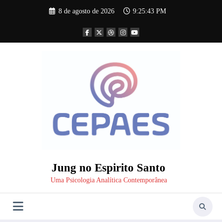
Pular
8 de agosto de 2026
9:25:44 PM
para
o
conteúdo
Jung no Espirito Santo
Uma Psicologia Analítica Contemporânea