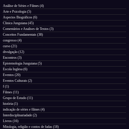
Análise de Séries e Filmes
(4)
Arte e Psicologia
(5)
Aspectos Biográficos
(6)
Clinica Junguiana
(45)
Comentários e Analises de Textos
(3)
Conceitos Fundamentais
(38)
congresso
(4)
curso
(21)
divulgação
(12)
Encontros
(3)
Epistemologia Junguiana
(5)
Escola Inglesa
(6)
Eventos
(20)
Eventos Culturais
(2)
f
(1)
Filmes
(11)
Grupo de Estudo
(11)
história
(1)
indicação de séries e filmes
(4)
Interdisciplinariadade
(2)
Livros
(16)
Mitologia, religião e contos de fadas
(18)