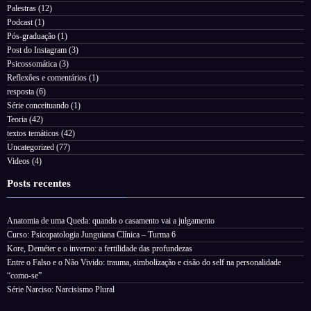
Palestras
(12)
Podcast
(1)
Pós-graduação
(1)
Post do Instagram
(3)
Psicossomática
(3)
Reflexões e comentários
(1)
resposta
(6)
Série conceituando
(1)
Teoria
(42)
textos temáticos
(42)
Uncategorized
(77)
Videos
(4)
Posts recentes
Anatomia de uma Queda: quando o casamento vai a julgamento
Curso: Psicopatologia Junguiana Clínica – Turma 6
Kore, Deméter e o inverno: a fertilidade das profundezas
Entre o Falso e o Não Vivido: trauma, simbolização e cisão do self na personalidade
“como-se”
Série Narciso: Narcisismo Plural