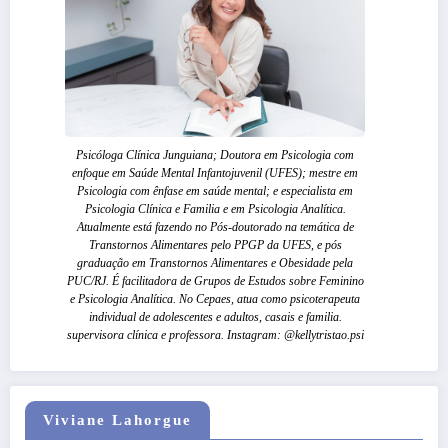
Psicóloga Clínica Junguiana; Doutora em Psicologia com
enfoque em Saúde Mental Infantojuvenil (UFES); mestre em
Psicologia com ênfase em saúde mental; e especialista em
Psicologia Clínica e Familia e em Psicologia Analítica.
Atualmente está fazendo no Pós-doutorado na temática de
Transtornos Alimentares pelo PPGP da UFES, e pós
graduação em Transtornos Alimentares e Obesidade pela
PUC/RJ. É facilitadora de Grupos de Estudos sobre Feminino
e Psicologia Analítica. No Cepaes, atua como psicoterapeuta
individual de adolescentes e adultos, casais e familia.
supervisora clínica e professora. Instagram: @kellytristao.psi
Viviane Lahorgue