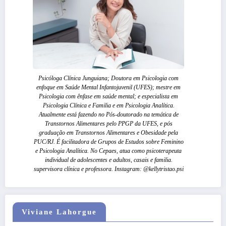
Psicóloga Clínica Junguiana; Doutora em Psicologia com
enfoque em Saúde Mental Infantojuvenil (UFES); mestre em
Psicologia com ênfase em saúde mental; e especialista em
Psicologia Clínica e Familia e em Psicologia Analítica.
Atualmente está fazendo no Pós-doutorado na temática de
Transtornos Alimentares pelo PPGP da UFES, e pós
graduação em Transtornos Alimentares e Obesidade pela
PUC/RJ. É facilitadora de Grupos de Estudos sobre Feminino
e Psicologia Analítica. No Cepaes, atua como psicoterapeuta
individual de adolescentes e adultos, casais e familia.
supervisora clínica e professora. Instagram: @kellytristao.psi
Viviane Lahorgue