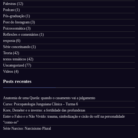
Palestras
(12)
Podcast
(1)
Pós-graduação
(1)
Post do Instagram
(3)
Psicossomática
(3)
Reflexões e comentários
(1)
resposta
(6)
Série conceituando
(1)
Teoria
(42)
textos temáticos
(42)
Uncategorized
(77)
Videos
(4)
Posts recentes
Anatomia de uma Queda: quando o casamento vai a julgamento
Curso: Psicopatologia Junguiana Clínica – Turma 6
Kore, Deméter e o inverno: a fertilidade das profundezas
Entre o Falso e o Não Vivido: trauma, simbolização e cisão do self na personalidade
“como-se”
Série Narciso: Narcisismo Plural