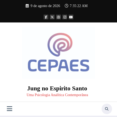
Pular
9 de agosto de 2026
7:35:23 AM
para
o
conteúdo
Jung no Espirito Santo
Uma Psicologia Analítica Contemporânea