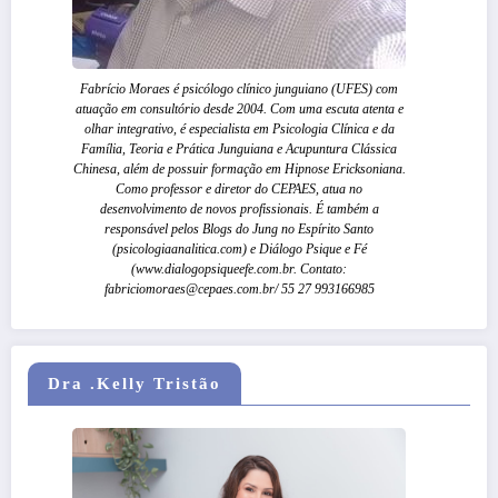
Fabrício Moraes é psicólogo clínico junguiano (UFES) com
atuação em consultório desde 2004. Com uma escuta atenta e
olhar integrativo, é especialista em Psicologia Clínica e da
Família, Teoria e Prática Junguiana e Acupuntura Clássica
Chinesa, além de possuir formação em Hipnose Ericksoniana.
Como professor e diretor do CEPAES, atua no
desenvolvimento de novos profissionais. É também a
responsável pelos Blogs do Jung no Espírito Santo
(psicologiaanalitica.com) e Diálogo Psique e Fé
(www.dialogopsiqueefe.com.br. Contato:
fabriciomoraes@cepaes.com.br/ 55 27 993166985
Dra .Kelly Tristão