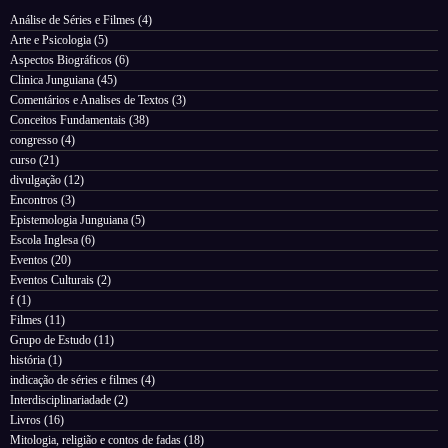
Análise de Séries e Filmes
(4)
Arte e Psicologia
(5)
Aspectos Biográficos
(6)
Clinica Junguiana
(45)
Comentários e Analises de Textos
(3)
Conceitos Fundamentais
(38)
congresso
(4)
curso
(21)
divulgação
(12)
Encontros
(3)
Epistemologia Junguiana
(5)
Escola Inglesa
(6)
Eventos
(20)
Eventos Culturais
(2)
f
(1)
Filmes
(11)
Grupo de Estudo
(11)
história
(1)
indicação de séries e filmes
(4)
Interdisciplinariadade
(2)
Livros
(16)
Mitologia, religião e contos de fadas
(18)