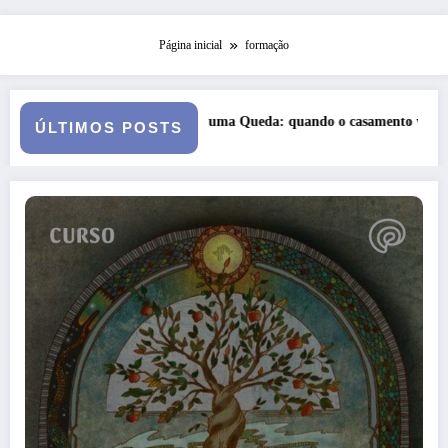
Página inicial
formação
omia de uma Queda: quando o casamento vai a julgamento
Curso: P
ÚLTIMOS POSTS