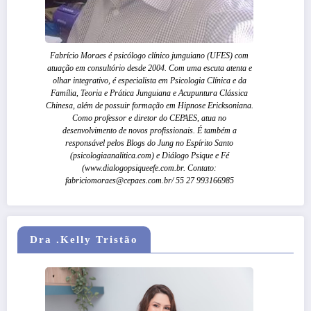
Fabrício Moraes é psicólogo clínico junguiano (UFES) com
atuação em consultório desde 2004. Com uma escuta atenta e
olhar integrativo, é especialista em Psicologia Clínica e da
Família, Teoria e Prática Junguiana e Acupuntura Clássica
Chinesa, além de possuir formação em Hipnose Ericksoniana.
Como professor e diretor do CEPAES, atua no
desenvolvimento de novos profissionais. É também a
responsável pelos Blogs do Jung no Espírito Santo
(psicologiaanalitica.com) e Diálogo Psique e Fé
(www.dialogopsiqueefe.com.br. Contato:
fabriciomoraes@cepaes.com.br/ 55 27 993166985
Dra .Kelly Tristão