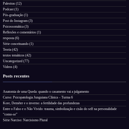
Palestras
(12)
Podcast
(1)
Pós-graduação
(1)
Post do Instagram
(3)
Psicossomática
(3)
Reflexões e comentários
(1)
resposta
(6)
Série conceituando
(1)
Teoria
(42)
textos temáticos
(42)
Uncategorized
(77)
Videos
(4)
Posts recentes
Anatomia de uma Queda: quando o casamento vai a julgamento
Curso: Psicopatologia Junguiana Clínica – Turma 6
Kore, Deméter e o inverno: a fertilidade das profundezas
Entre o Falso e o Não Vivido: trauma, simbolização e cisão do self na personalidade
“como-se”
Série Narciso: Narcisismo Plural