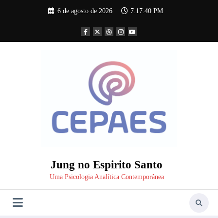
Pular
6 de agosto de 2026
7:17:41 PM
para
o
conteúdo
Jung no Espirito Santo
Uma Psicologia Analítica Contemporânea