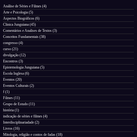
Análise de Séries e Filmes
(4)
Arte e Psicologia
(5)
Aspectos Biográficos
(6)
Clinica Junguiana
(45)
Comentários e Analises de Textos
(3)
Conceitos Fundamentais
(38)
congresso
(4)
curso
(21)
divulgação
(12)
Encontros
(3)
Epistemologia Junguiana
(5)
Escola Inglesa
(6)
Eventos
(20)
Eventos Culturais
(2)
f
(1)
Filmes
(11)
Grupo de Estudo
(11)
história
(1)
indicação de séries e filmes
(4)
Interdisciplinariadade
(2)
Livros
(16)
Mitologia, religião e contos de fadas
(18)