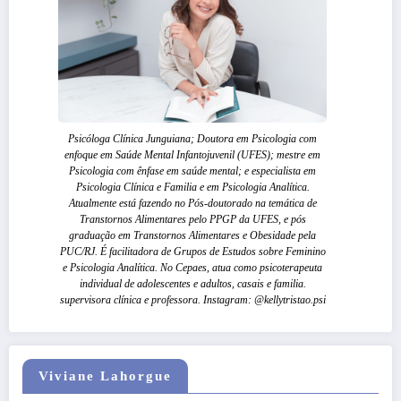
Psicóloga Clínica Junguiana; Doutora em Psicologia com
enfoque em Saúde Mental Infantojuvenil (UFES); mestre em
Psicologia com ênfase em saúde mental; e especialista em
Psicologia Clínica e Familia e em Psicologia Analítica.
Atualmente está fazendo no Pós-doutorado na temática de
Transtornos Alimentares pelo PPGP da UFES, e pós
graduação em Transtornos Alimentares e Obesidade pela
PUC/RJ. É facilitadora de Grupos de Estudos sobre Feminino
e Psicologia Analítica. No Cepaes, atua como psicoterapeuta
individual de adolescentes e adultos, casais e familia.
supervisora clínica e professora. Instagram: @kellytristao.psi
Viviane Lahorgue