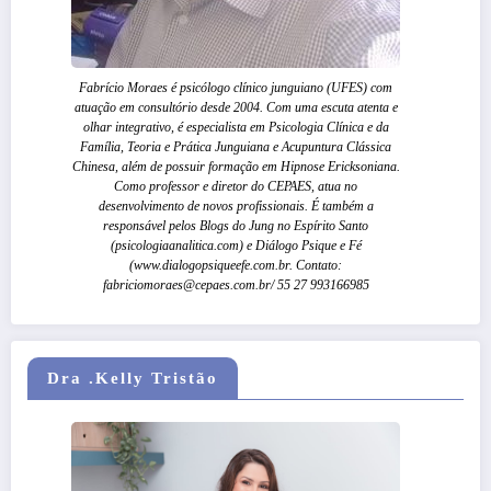
Fabrício Moraes é psicólogo clínico junguiano (UFES) com
atuação em consultório desde 2004. Com uma escuta atenta e
olhar integrativo, é especialista em Psicologia Clínica e da
Família, Teoria e Prática Junguiana e Acupuntura Clássica
Chinesa, além de possuir formação em Hipnose Ericksoniana.
Como professor e diretor do CEPAES, atua no
desenvolvimento de novos profissionais. É também a
responsável pelos Blogs do Jung no Espírito Santo
(psicologiaanalitica.com) e Diálogo Psique e Fé
(www.dialogopsiqueefe.com.br. Contato:
fabriciomoraes@cepaes.com.br/ 55 27 993166985
Dra .Kelly Tristão