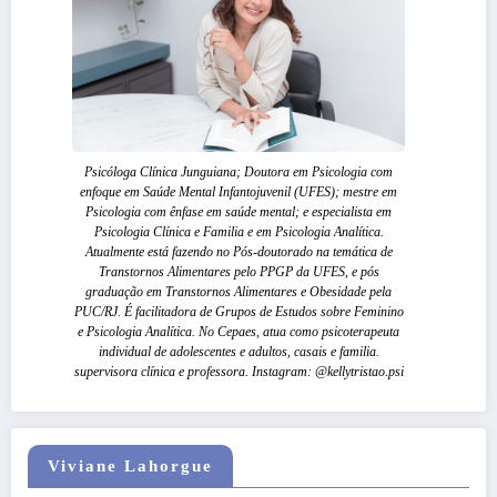
Psicóloga Clínica Junguiana; Doutora em Psicologia com
enfoque em Saúde Mental Infantojuvenil (UFES); mestre em
Psicologia com ênfase em saúde mental; e especialista em
Psicologia Clínica e Familia e em Psicologia Analítica.
Atualmente está fazendo no Pós-doutorado na temática de
Transtornos Alimentares pelo PPGP da UFES, e pós
graduação em Transtornos Alimentares e Obesidade pela
PUC/RJ. É facilitadora de Grupos de Estudos sobre Feminino
e Psicologia Analítica. No Cepaes, atua como psicoterapeuta
individual de adolescentes e adultos, casais e familia.
supervisora clínica e professora. Instagram: @kellytristao.psi
Viviane Lahorgue