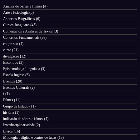
Análise de Séries e Filmes
(4)
Arte e Psicologia
(5)
Aspectos Biográficos
(6)
Clinica Junguiana
(45)
Comentários e Analises de Textos
(3)
Conceitos Fundamentais
(38)
congresso
(4)
curso
(21)
divulgação
(12)
Encontros
(3)
Epistemologia Junguiana
(5)
Escola Inglesa
(6)
Eventos
(20)
Eventos Culturais
(2)
f
(1)
Filmes
(11)
Grupo de Estudo
(11)
história
(1)
indicação de séries e filmes
(4)
Interdisciplinariadade
(2)
Livros
(16)
Mitologia, religião e contos de fadas
(18)