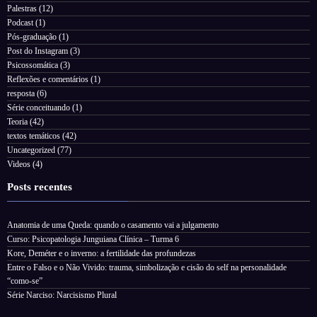
Palestras
(12)
Podcast
(1)
Pós-graduação
(1)
Post do Instagram
(3)
Psicossomática
(3)
Reflexões e comentários
(1)
resposta
(6)
Série conceituando
(1)
Teoria
(42)
textos temáticos
(42)
Uncategorized
(77)
Videos
(4)
Posts recentes
Anatomia de uma Queda: quando o casamento vai a julgamento
Curso: Psicopatologia Junguiana Clínica – Turma 6
Kore, Deméter e o inverno: a fertilidade das profundezas
Entre o Falso e o Não Vivido: trauma, simbolização e cisão do self na personalidade
“como-se”
Série Narciso: Narcisismo Plural