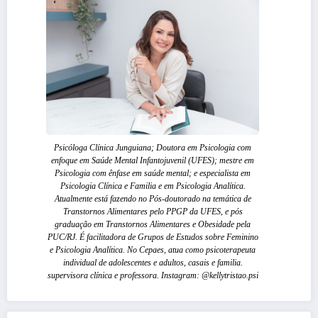
Psicóloga Clínica Junguiana; Doutora em Psicologia com
enfoque em Saúde Mental Infantojuvenil (UFES); mestre em
Psicologia com ênfase em saúde mental; e especialista em
Psicologia Clínica e Familia e em Psicologia Analítica.
Atualmente está fazendo no Pós-doutorado na temática de
Transtornos Alimentares pelo PPGP da UFES, e pós
graduação em Transtornos Alimentares e Obesidade pela
PUC/RJ. É facilitadora de Grupos de Estudos sobre Feminino
e Psicologia Analítica. No Cepaes, atua como psicoterapeuta
individual de adolescentes e adultos, casais e familia.
supervisora clínica e professora. Instagram: @kellytristao.psi