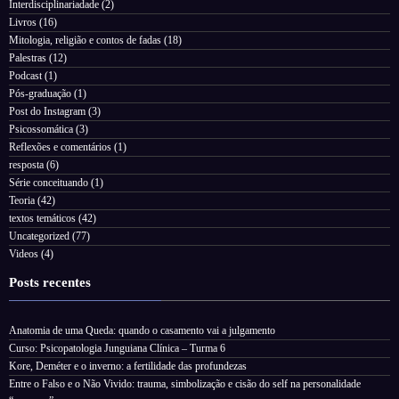
Interdisciplinariadade
(2)
Livros
(16)
Mitologia, religião e contos de fadas
(18)
Palestras
(12)
Podcast
(1)
Pós-graduação
(1)
Post do Instagram
(3)
Psicossomática
(3)
Reflexões e comentários
(1)
resposta
(6)
Série conceituando
(1)
Teoria
(42)
textos temáticos
(42)
Uncategorized
(77)
Videos
(4)
Posts recentes
Anatomia de uma Queda: quando o casamento vai a julgamento
Curso: Psicopatologia Junguiana Clínica – Turma 6
Kore, Deméter e o inverno: a fertilidade das profundezas
Entre o Falso e o Não Vivido: trauma, simbolização e cisão do self na personalidade