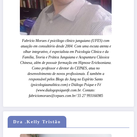
Fabrício Moraes é psicólogo clínico junguiano (UFES) com
atuação em consultório desde 2004. Com uma escuta atenta e
olhar integrativo, é especialista em Psicologia Clínica e da
Família, Teoria e Prática Junguiana e Acupuntura Clássica
Chinesa, além de possuir formação em Hipnose Ericksoniana.
Como professor e diretor do CEPAES, atua no
desenvolvimento de novos profissionais. É também a
responsável pelos Blogs do Jung no Espírito Santo
(psicologiaanalitica.com) e Diálogo Psique e Fé
(www.dialogopsiqueefe.com.br. Contato:
fabriciomoraes@cepaes.com.br/ 55 27 993166985
Dra .Kelly Tristão