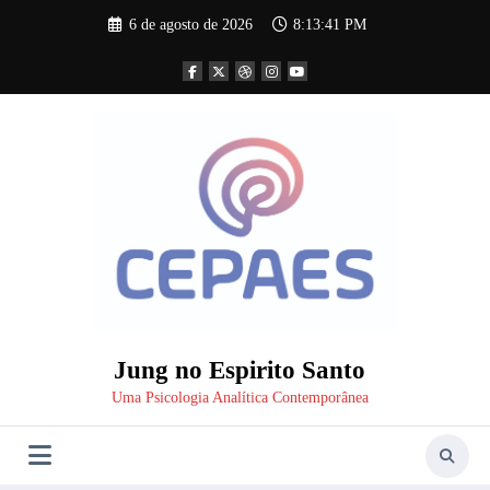
Pular
6 de agosto de 2026
8:13:42 PM
para
o
conteúdo
Jung no Espirito Santo
Uma Psicologia Analítica Contemporânea