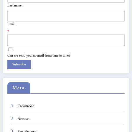
Last name
Email
*
Can we send you an email from time to time?
Subscribe
Meta
Cadastre-se
Acessar
Feed de posts