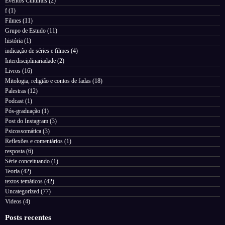
Eventos Culturais
(2)
f
(1)
Filmes
(11)
Grupo de Estudo
(11)
história
(1)
indicação de séries e filmes
(4)
Interdisciplinariadade
(2)
Livros
(16)
Mitologia, religião e contos de fadas
(18)
Palestras
(12)
Podcast
(1)
Pós-graduação
(1)
Post do Instagram
(3)
Psicossomática
(3)
Reflexões e comentários
(1)
resposta
(6)
Série conceituando
(1)
Teoria
(42)
textos temáticos
(42)
Uncategorized
(77)
Videos
(4)
Posts recentes