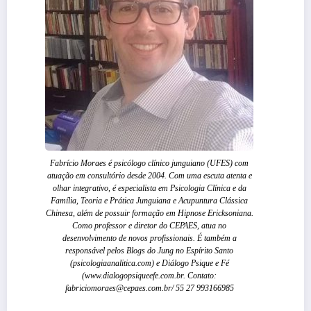
Fabrício Moraes é psicólogo clínico junguiano (UFES) com
atuação em consultório desde 2004. Com uma escuta atenta e
olhar integrativo, é especialista em Psicologia Clínica e da
Família, Teoria e Prática Junguiana e Acupuntura Clássica
Chinesa, além de possuir formação em Hipnose Ericksoniana.
Como professor e diretor do CEPAES, atua no
desenvolvimento de novos profissionais. É também a
responsável pelos Blogs do Jung no Espírito Santo
(psicologiaanalitica.com) e Diálogo Psique e Fé
(www.dialogopsiqueefe.com.br. Contato:
fabriciomoraes@cepaes.com.br/ 55 27 993166985