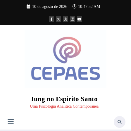
Pular
10 de agosto de 2026
10:47:33 AM
para
o
conteúdo
Jung no Espirito Santo
Uma Psicologia Analítica Contemporânea