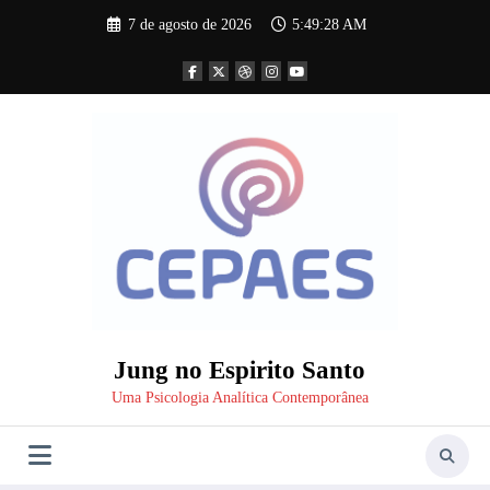
Pular
7 de agosto de 2026
5:49:28 AM
para
o
conteúdo
Jung no Espirito Santo
Uma Psicologia Analítica Contemporânea