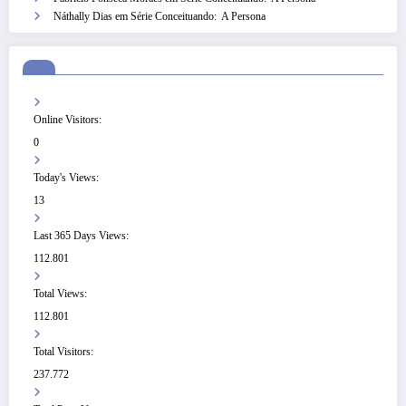
Náthally Dias
em
Série Conceituando: A Persona
Online Visitors:
0
Today's Views:
13
Last 365 Days Views:
112.801
Total Views:
112.801
Total Visitors:
237.772