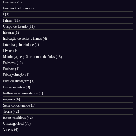
Eventos
(20)
Eventos Culturais
(2)
f
(1)
Filmes
(11)
Grupo de Estudo
(11)
história
(1)
indicação de séries e filmes
(4)
Interdisciplinariadade
(2)
Livros
(16)
Mitologia, religião e contos de fadas
(18)
Palestras
(12)
Podcast
(1)
Pós-graduação
(1)
Post do Instagram
(3)
Psicossomática
(3)
Reflexões e comentários
(1)
resposta
(6)
Série conceituando
(1)
Teoria
(42)
textos temáticos
(42)
Uncategorized
(77)
Videos
(4)