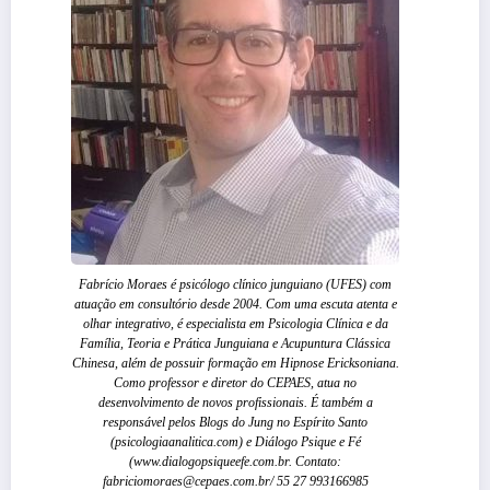
Fabrício Moraes é psicólogo clínico junguiano (UFES) com
atuação em consultório desde 2004. Com uma escuta atenta e
olhar integrativo, é especialista em Psicologia Clínica e da
Família, Teoria e Prática Junguiana e Acupuntura Clássica
Chinesa, além de possuir formação em Hipnose Ericksoniana.
Como professor e diretor do CEPAES, atua no
desenvolvimento de novos profissionais. É também a
responsável pelos Blogs do Jung no Espírito Santo
(psicologiaanalitica.com) e Diálogo Psique e Fé
(www.dialogopsiqueefe.com.br. Contato:
fabriciomoraes@cepaes.com.br/ 55 27 993166985