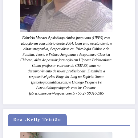
Fabrício Moraes é psicólogo clínico junguiano (UFES) com
atuação em consultório desde 2004. Com uma escuta atenta e
olhar integrativo, é especialista em Psicologia Clínica e da
Família, Teoria e Prática Junguiana e Acupuntura Clássica
Chinesa, além de possuir formação em Hipnose Ericksoniana.
Como professor e diretor do CEPAES, atua no
desenvolvimento de novos profissionais. É também a
responsável pelos Blogs do Jung no Espírito Santo
(psicologiaanalitica.com) e Diálogo Psique e Fé
(www.dialogopsiqueefe.com.br. Contato:
fabriciomoraes@cepaes.com.br/ 55 27 993166985
Dra .Kelly Tristão