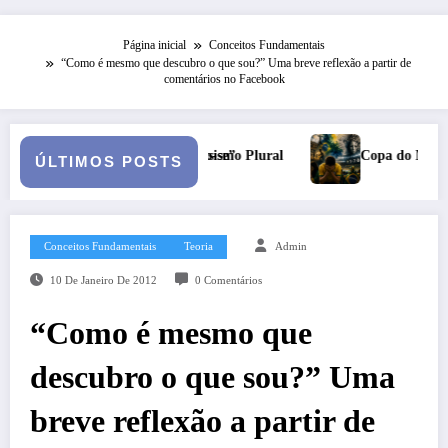
Página inicial
Conceitos Fundamentais
“Como é mesmo que descubro o que sou?” Uma breve reflexão a partir de
comentários no Facebook
l
Copa do Mundo, complexo cultural e catarse coletiva: reflexõe
ÚLTIMOS POSTS
Conceitos Fundamentais
Teoria
Admin
10 De Janeiro De 2012
0 Comentários
“Como é mesmo que
descubro o que sou?” Uma
breve reflexão a partir de