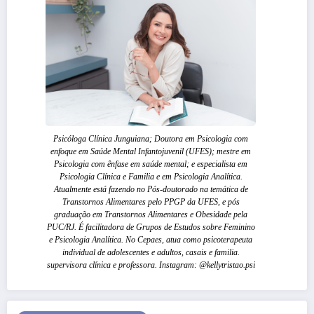
Psicóloga Clínica Junguiana; Doutora em Psicologia com
enfoque em Saúde Mental Infantojuvenil (UFES); mestre em
Psicologia com ênfase em saúde mental; e especialista em
Psicologia Clínica e Familia e em Psicologia Analítica.
Atualmente está fazendo no Pós-doutorado na temática de
Transtornos Alimentares pelo PPGP da UFES, e pós
graduação em Transtornos Alimentares e Obesidade pela
PUC/RJ. É facilitadora de Grupos de Estudos sobre Feminino
e Psicologia Analítica. No Cepaes, atua como psicoterapeuta
individual de adolescentes e adultos, casais e familia.
supervisora clínica e professora. Instagram: @kellytristao.psi