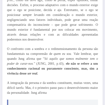
p.ex., como ele deve agir, como se portar, expor opiniões, tomar
decisões. Enfim, o processo adaptativo com o mundo exterior exige
que o ego se posicione, decida e aja. Entretanto, se o ego se
posicionar
sempre
levando em consideração o mundo exterior,
negligenciando seus fatores individuais, pode gerar uma reação
compensatória do inconsciente – que pode gerar sofrimento. O
mundo exterior é fundamental por nos colocar em movimento,
através dessas relações e com as dificuldades apresentadas
poderemos nos desenvolver.
O confronto com a sombra e o redimensionamento da persona são
fundamentais na compreensão de
quem eu sou.
Vale lembrar, que
quando Jung afirma que “
Só aquilo que somos realmente tem o
poder de curar-nos.
” (JUNG, 2001, p.43),
ele não se refere a um
conhecimento racional ou puramente consciente, mas, sim a
vivência desse
ser real.
A integração da persona e da sombra constituem, muitas vezes, uma
dificil tarefa. Mas, é o primeiro passo para o desenvolvimento maior
da personalidade. Jung afirma