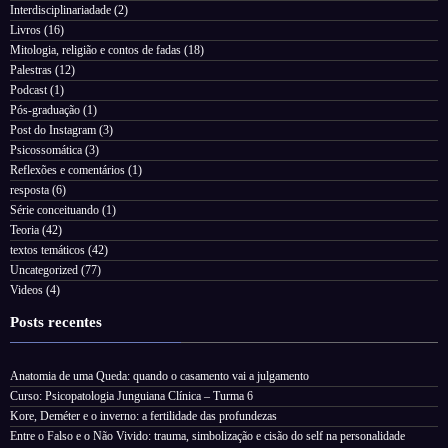
Interdisciplinariadade
(2)
Livros
(16)
Mitologia, religião e contos de fadas
(18)
Palestras
(12)
Podcast
(1)
Pós-graduação
(1)
Post do Instagram
(3)
Psicossomática
(3)
Reflexões e comentários
(1)
resposta
(6)
Série conceituando
(1)
Teoria
(42)
textos temáticos
(42)
Uncategorized
(77)
Videos
(4)
Posts recentes
Anatomia de uma Queda: quando o casamento vai a julgamento
Curso: Psicopatologia Junguiana Clínica – Turma 6
Kore, Deméter e o inverno: a fertilidade das profundezas
Entre o Falso e o Não Vivido: trauma, simbolização e cisão do self na personalidade