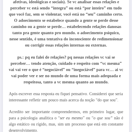
afetivas, ideológicas e sociais). Se vc analisar essas relações e
perceber vc está sendo “integra” ou está “por inteiro” em tudo
que você faz, sem se violentar, você está no “seu” caminho certo.
O adoecimento se estabelece quando a gente se perde desse
caminho ou a gente se perde… estabelecendo relações danosas
tanto pra gente quanto pro mundo. o adoecimento psíquico,
nesse sentido, é uma tentativa do inconsciente de redimensionar
ou corrigir essas relações internas ou externas.
ps.: pq eu falei de relações? pq nessas relações vc vai se
perceber… tendo atenção, cuidado e respeito com “vc mesma”
vai vai ver o que é “negociável” ou “inegociável” para vc… ai vc
vai poder ver e ser no mundo de uma forma mais adequada e
respeitosa, tanto a vc mesma quanto ao mundo.
Após escrever essa resposta eu fiquei pensativo. Considerei que seria
interessante refletir um pouco mais acerca da noção “do que sou”.
Acredito ser importante compreendermos, em primeiro lugar, que
para a psicologia analítica o “
ser eu mesmo
” ou “
o que sou”
não é
algo estático ou rígido, mas, sim um processo que está em constante
desenvolvimento.