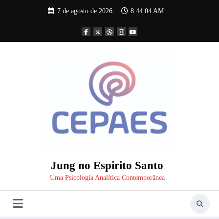
Pular
7 de agosto de 2026
8:44:05 AM
para
o
conteúdo
Jung no Espirito Santo
Uma Psicologia Analítica Contemporânea