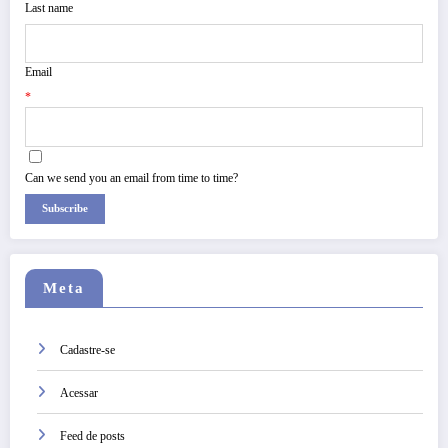
Last name
Email
*
Can we send you an email from time to time?
Subscribe
Meta
Cadastre-se
Acessar
Feed de posts