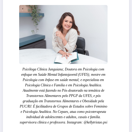
Psicóloga Clínica Junguiana; Doutora em Psicologia com
enfoque em Saúde Mental Infantojuvenil (UFES); mestre em
Psicologia com ênfase em saúde mental; e especialista em
Psicologia Clínica e Familia e em Psicologia Analítica.
Atualmente está fazendo no Pós-doutorado na temática de
Transtornos Alimentares pelo PPGP da UFES, e pós
graduação em Transtornos Alimentares e Obesidade pela
PUC/RJ. É facilitadora de Grupos de Estudos sobre Feminino
e Psicologia Analítica. No Cepaes, atua como psicoterapeuta
individual de adolescentes e adultos, casais e familia.
supervisora clínica e professora. Instagram: @kellytristao.psi