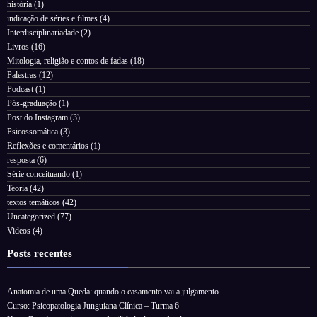
história
(1)
indicação de séries e filmes
(4)
Interdisciplinariadade
(2)
Livros
(16)
Mitologia, religião e contos de fadas
(18)
Palestras
(12)
Podcast
(1)
Pós-graduação
(1)
Post do Instagram
(3)
Psicossomática
(3)
Reflexões e comentários
(1)
resposta
(6)
Série conceituando
(1)
Teoria
(42)
textos temáticos
(42)
Uncategorized
(77)
Videos
(4)
Posts recentes
Anatomia de uma Queda: quando o casamento vai a julgamento
Curso: Psicopatologia Junguiana Clínica – Turma 6