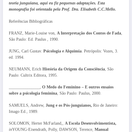
teoria junguiana, aqui eu fiz pequenas adaptações. Esta
monografia foi orientada pela Prof. Dra. Elisabeth C.C.Mello.
Referências Bibliográficas
FRANZ, Marie-Louise von,
A Interpretação dos Contos de Fada
,
São Paulo: Ed. Paulus , 1990.
JUNG, Carl Gustav.
Psicologia e Alquimia
. Petrópolis: Vozes, 3.
ed. 1994.
NEUMANN, Erich
História da Origem da Consciência
, São
Paulo: Cultrix Editora, 1995.
_______________,
O Medo do Feminino – E outros ensaios
sobre a psicologia feminina
, São Paulo: Paulus, 2000.
SAMUELS, Andrew,
Jung e os Pós-junguianos,
Rio de
Janeiro:
Imago Ed., 1989.
SOLOMON, Herter McFarland,,
A Escola Desenvolvimentista,
in
YOUNG-Eisendrath, Polly, DAWSON, Terence,
Manual