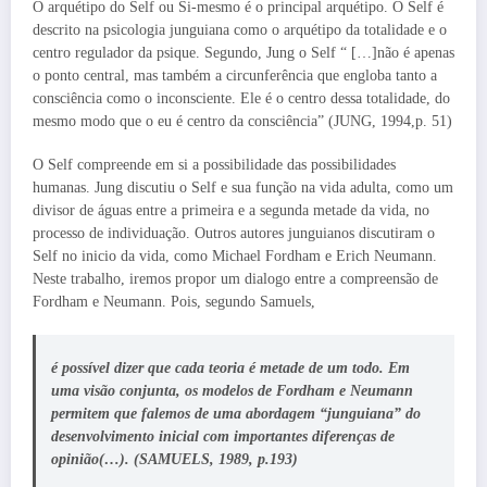
O arquétipo do Self ou Si-mesmo é o principal arquétipo. O Self é
descrito na psicologia junguiana como o arquétipo da totalidade e o
centro regulador da psique. Segundo, Jung o Self “ […]não é apenas
o ponto central, mas também a circunferência que engloba tanto a
consciência como o inconsciente. Ele é o centro dessa totalidade, do
mesmo modo que o eu é centro da consciência” (JUNG, 1994,p. 51)
O Self compreende em si a possibilidade das possibilidades
humanas. Jung discutiu o Self e sua função na vida adulta, como um
divisor de águas entre a primeira e a segunda metade da vida, no
processo de individuação. Outros autores junguianos discutiram o
Self no inicio da vida, como Michael Fordham e Erich Neumann.
Neste trabalho, iremos propor um dialogo entre a compreensão de
Fordham e Neumann. Pois, segundo Samuels,
é possível dizer que cada teoria é metade de um todo. Em
uma visão conjunta, os modelos de Fordham e Neumann
permitem que falemos de uma abordagem “junguiana” do
desenvolvimento inicial com importantes diferenças de
opinião(…). (SAMUELS, 1989, p.193)