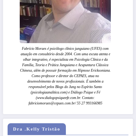
Fabrício Moraes é psicólogo clínico junguiano (UFES) com
atuação em consultório desde 2004. Com uma escuta atenta e
olhar integrativo, é especialista em Psicologia Clínica e da
Família, Teoria e Prática Junguiana e Acupuntura Clássica
Chinesa, além de possuir formação em Hipnose Ericksoniana.
Como professor e diretor do CEPAES, atua no
desenvolvimento de novos profissionais. É também a
responsável pelos Blogs do Jung no Espírito Santo
(psicologiaanalitica.com) e Diálogo Psique e Fé
(www.dialogopsiqueefe.com.br. Contato:
fabriciomoraes@cepaes.com.br/ 55 27 993166985
Dra .Kelly Tristão