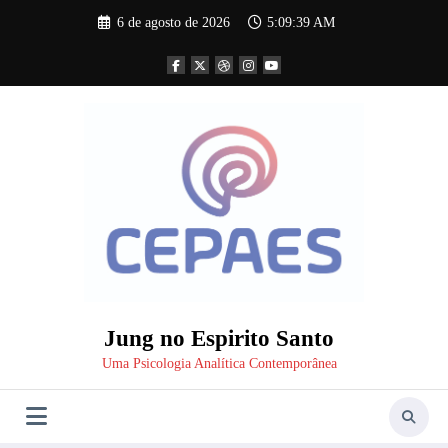
Pular
6 de agosto de 2026
5:09:40 AM
para
o
conteúdo
Jung no Espirito Santo
Uma Psicologia Analítica Contemporânea