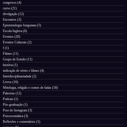
congresso
(4)
curso
(21)
divulgação
(12)
Encontros
(3)
Epistemologia Junguiana
(5)
Escola Inglesa
(6)
Eventos
(20)
Eventos Culturais
(2)
f
(1)
Filmes
(11)
Grupo de Estudo
(11)
história
(1)
indicação de séries e filmes
(4)
Interdisciplinariadade
(2)
Livros
(16)
Mitologia, religião e contos de fadas
(18)
Palestras
(12)
Podcast
(1)
Pós-graduação
(1)
Post do Instagram
(3)
Psicossomática
(3)
Reflexões e comentários
(1)