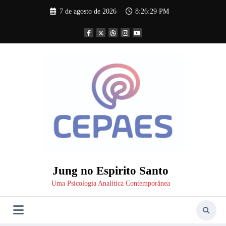
Pular
7 de agosto de 2026
8:26:30 PM
para
o
conteúdo
Jung no Espirito Santo
Uma Psicologia Analítica Contemporânea