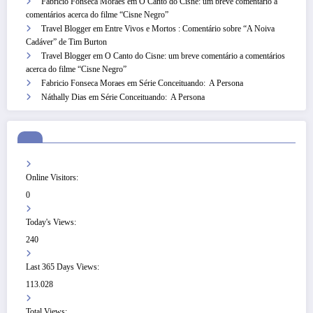
Fabricio Fonseca Moraes
em
O Canto do Cisne: um breve comentário a
comentários acerca do filme “Cisne Negro”
Travel Blogger
em
Entre Vivos e Mortos : Comentário sobre “A Noiva
Cadáver” de Tim Burton
Travel Blogger
em
O Canto do Cisne: um breve comentário a comentários
acerca do filme “Cisne Negro”
Fabricio Fonseca Moraes
em
Série Conceituando: A Persona
Náthally Dias
em
Série Conceituando: A Persona
Online Visitors:
0
Today's Views:
240
Last 365 Days Views:
113.028
Total Views: