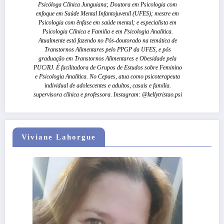
Psicóloga Clínica Junguiana; Doutora em Psicologia com
enfoque em Saúde Mental Infantojuvenil (UFES); mestre em
Psicologia com ênfase em saúde mental; e especialista em
Psicologia Clínica e Familia e em Psicologia Analítica.
Atualmente está fazendo no Pós-doutorado na temática de
Transtornos Alimentares pelo PPGP da UFES, e pós
graduação em Transtornos Alimentares e Obesidade pela
PUC/RJ. É facilitadora de Grupos de Estudos sobre Feminino
e Psicologia Analítica. No Cepaes, atua como psicoterapeuta
individual de adolescentes e adultos, casais e familia.
supervisora clínica e professora. Instagram: @kellytristao.psi
Viviane Lahorgue