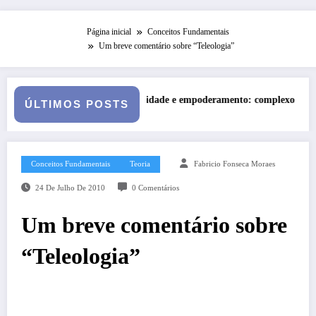
Página inicial
Conceitos Fundamentais
Um breve comentário sobre “Teleologia”
ade e empoderamento: complexos culturais em um fenômeno pop
Resenha de Filme – Eu
ÚLTIMOS POSTS
Conceitos Fundamentais
Teoria
Fabricio Fonseca Moraes
24 De Julho De 2010
0 Comentários
Um breve comentário sobre
“Teleologia”