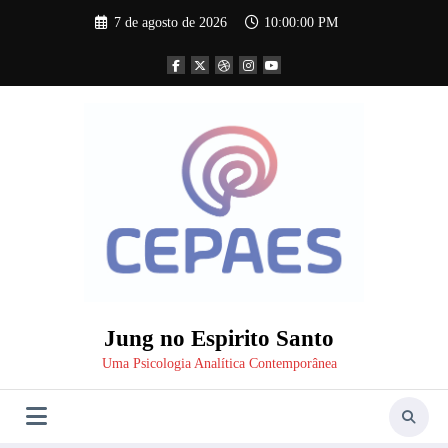
Pular
7 de agosto de 2026
10:00:01 PM
para
o
conteúdo
Jung no Espirito Santo
Uma Psicologia Analítica Contemporânea