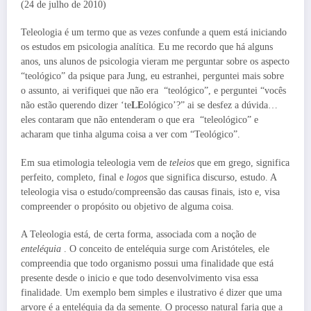
(24 de julho de 2010)
Teleologia é um termo que as vezes confunde a quem está iniciando
os estudos em psicologia analítica. Eu me recordo que há alguns
anos, uns alunos de psicologia vieram me perguntar sobre os aspecto
“teológico” da psique para Jung, eu estranhei, perguntei mais sobre
o assunto, ai verifiquei que não era “teológico”, e perguntei “vocês
não estão querendo dizer ‘te
LE
ológico’?” ai se desfez a dúvida…
eles contaram que não entenderam o que era “teleológico” e
acharam que tinha alguma coisa a ver com “Teológico”.
Em sua etimologia teleologia vem de
teleios
que em grego, significa
perfeito, completo, final e
logos
que significa discurso, estudo. A
teleologia visa o estudo/compreensão das causas finais, isto e, visa
compreender o propósito ou objetivo de alguma coisa.
A Teleologia está, de certa forma, associada com a noção de
enteléquia
. O conceito de enteléquia surge com Aristóteles, ele
compreendia que todo organismo possui uma finalidade que está
presente desde o inicio e que todo desenvolvimento visa essa
finalidade. Um exemplo bem simples e ilustrativo é dizer que uma
arvore é a enteléquia da da semente. O processo natural faria que a