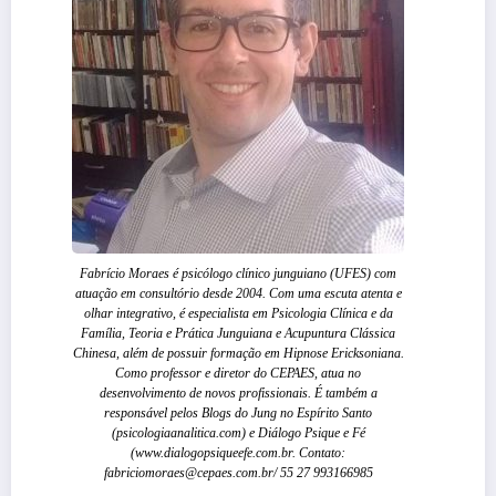
Fabrício Moraes é psicólogo clínico junguiano (UFES) com
atuação em consultório desde 2004. Com uma escuta atenta e
olhar integrativo, é especialista em Psicologia Clínica e da
Família, Teoria e Prática Junguiana e Acupuntura Clássica
Chinesa, além de possuir formação em Hipnose Ericksoniana.
Como professor e diretor do CEPAES, atua no
desenvolvimento de novos profissionais. É também a
responsável pelos Blogs do Jung no Espírito Santo
(psicologiaanalitica.com) e Diálogo Psique e Fé
(www.dialogopsiqueefe.com.br. Contato:
fabriciomoraes@cepaes.com.br/ 55 27 993166985