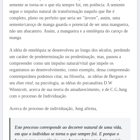
semente se torna-se o que ela sempre foi, em potência. A semente
segue o impulso natural de transformação naquilo que lhe é
completo, pleno ou perfeito que seria ser “árvore”, assim, uma
semente/caroço de manga guarda o potencial de ser uma mangueira,
não um abacateiro. Assim, a mangueira e a enteléquia do caroço de
manga.
A idéia de enteléquia se desenvolveu ao longo dos séculos, perdendo
um caráter de predeterminação ou predestinação, mas, passou a
compreender como um impulso natural/vital que impele os
organismos ao desenvolvimento, como exemplo, dessa compreensão
contemporânea podemos citar, na filosofia, as idéias de Bergson e
seu
élan vital
; na psicologia, as idéias do psicanalista D.W
Winnicott, acerca de sua teoria do amadurecimento, e de C.G.Jung
com o processo de Individuação.
Acerca do processo de individuação, Jung afirma,
Este processo corresponde ao decorrer natural de uma vida,
em que o indivíduo se torna o que sempre foi. Ε porque o