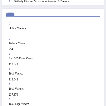
Náthally Dias
em
Série Conceituando: A Persona
Online Visitors:
0
Today's Views:
254
Last 365 Days Views:
113.042
Total Views:
113.042
Total Visitors:
237.876
Total Page Views: