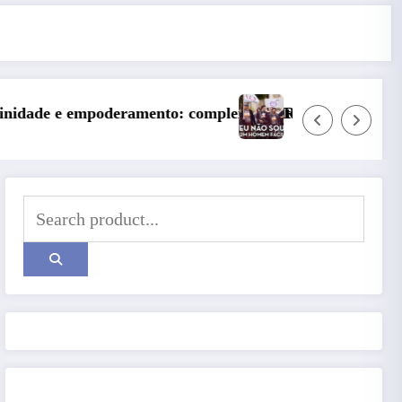
os culturais em um fenômeno pop
Resenha de Filme – Eu não sou um homem fácil