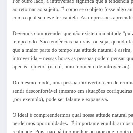
Por outro lado, a introversão significa que a tendência pr
ao retornar ao sujeito. É como se o objeto fosse algo am
com o qual se deve ter cautela. As impressões apreendi
Devemos compreender que não existe uma atitude “pura”,
tempo todo. São tendências naturais, ou seja, quando fa
que a maior parte do tempo sua atitude natural é assim
introvertida – nessas horas as pessoas podem pensar que 
apenas “quieto” (isto é, num momento de introversão).
Do mesmo modo, uma pessoa introvertida em determinad
sentir desconfortável (mesmo em situações corriqueir
(por exemplo), pode ser falante e expansiva.
O ideal é compreendermos qual nossa atitude natural p
perdermos oportunidades. É importante equilibrarmos a
realidade. Pois, não há tipo melhor ou pior que o outro