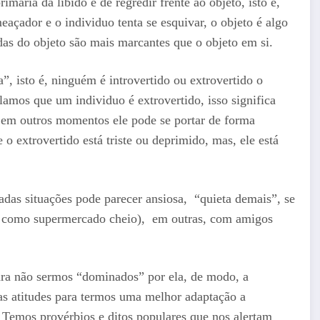
imaria da libido é de regredir frente ao objeto, isto é,
eaçador e o individuo tenta se esquivar, o objeto é algo
das do objeto são mais marcantes que o objeto em si.
 isto é, ninguém é introvertido ou extrovertido o
lamos que um individuo é extrovertido, isso significa
, em outros momentos ele pode se portar de forma
o extrovertido está triste ou deprimido, mas, ele está
as situações pode parecer ansiosa, “quieta demais”, se
as como supermercado cheio), em outras, com amigos
ara não sermos “dominados” por ela, de modo, a
s atitudes para termos uma melhor adaptação a
. Temos provérbios e ditos populares que nos alertam