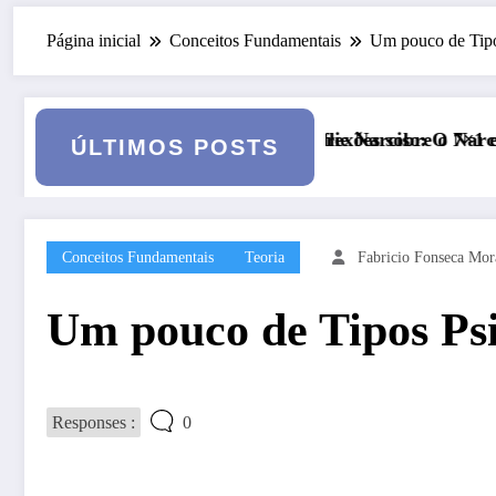
Página inicial
Conceitos Fundamentais
Um pouco de Tipo
flexões sobre o 7×1 e a alma brasileira
Série Narciso: O Narcisismo – Mito e Clínica
Sha
ÚLTIMOS POSTS
Conceitos Fundamentais
Teoria
Fabricio Fonseca Mor
Um pouco de Tipos Psi
Responses :
0