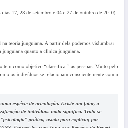
s dias 17, 28 de setembro e 04 e 27 de outubro de 2010)
l na teoria junguiana. A partir dela podemos vislumbrar
a junguiana quanto a clinica junguiana.
o tem como objetivo “classificar” as pessoas. Muito pelo
como os indivíduos se relacionam conscientemente com a
numa espécie de orientação. Existe um fator, a
ssificação de indivíduos nada significa. Trata-se
psicologia” prática, usada para explicar, por
EVANS,
Entrevistas com Jung e as Reações de Ernest