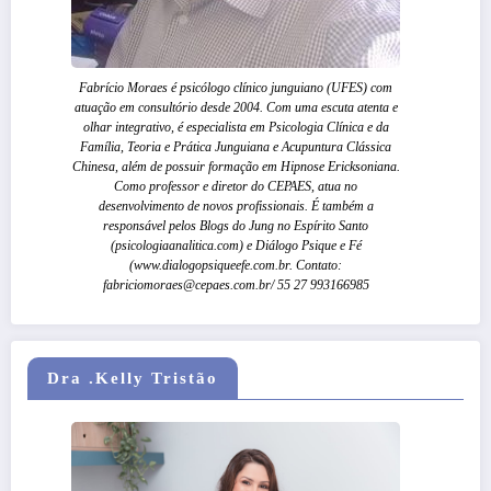
Fabrício Moraes é psicólogo clínico junguiano (UFES) com
atuação em consultório desde 2004. Com uma escuta atenta e
olhar integrativo, é especialista em Psicologia Clínica e da
Família, Teoria e Prática Junguiana e Acupuntura Clássica
Chinesa, além de possuir formação em Hipnose Ericksoniana.
Como professor e diretor do CEPAES, atua no
desenvolvimento de novos profissionais. É também a
responsável pelos Blogs do Jung no Espírito Santo
(psicologiaanalitica.com) e Diálogo Psique e Fé
(www.dialogopsiqueefe.com.br. Contato:
fabriciomoraes@cepaes.com.br/ 55 27 993166985
Dra .Kelly Tristão