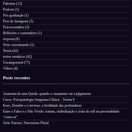
Palestras
(12)
Podcast
(1)
Pós-graduação
(1)
Post do Instagram
(3)
Psicossomática
(3)
Reflexões e comentários
(1)
resposta
(6)
Série conceituando
(1)
Teoria
(42)
textos temáticos
(42)
Uncategorized
(77)
Videos
(4)
Posts recentes
Anatomia de uma Queda: quando o casamento vai a julgamento
Curso: Psicopatologia Junguiana Clínica – Turma 6
Kore, Deméter e o inverno: a fertilidade das profundezas
Entre o Falso e o Não Vivido: trauma, simbolização e cisão do self na personalidade
“como-se”
Série Narciso: Narcisismo Plural