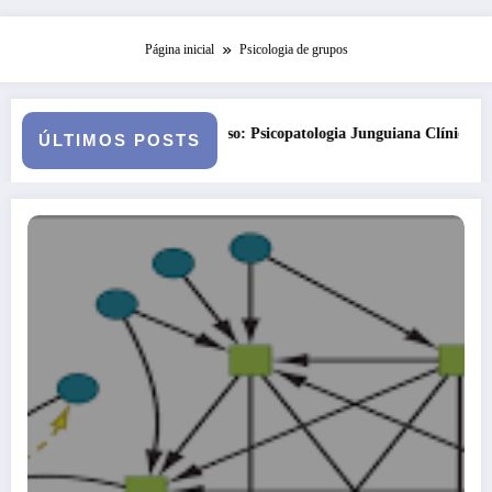
Página inicial
Psicologia de grupos
nto
Curso: Psicopatologia Junguiana Clínica – Turma 6
K
ÚLTIMOS POSTS