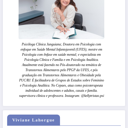
Psicóloga Clínica Junguiana; Doutora em Psicologia com
enfoque em Saúde Mental Infantojuvenil (UFES); mestre em
Psicologia com ênfase em saúde mental; e especialista em
Psicologia Clínica e Familia e em Psicologia Analítica.
Atualmente está fazendo no Pós-doutorado na temática de
Transtornos Alimentares pelo PPGP da UFES, e pós
graduação em Transtornos Alimentares e Obesidade pela
PUC/RJ. É facilitadora de Grupos de Estudos sobre Feminino
e Psicologia Analítica. No Cepaes, atua como psicoterapeuta
individual de adolescentes e adultos, casais e familia.
supervisora clínica e professora. Instagram: @kellytristao.psi
Viviane Lahorgue