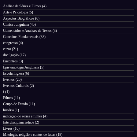
Análise de Séries e Filmes
(4)
Arte e Psicologia
(5)
Aspectos Biográficos
(6)
Clinica Junguiana
(45)
Comentários e Analises de Textos
(3)
Conceitos Fundamentais
(38)
congresso
(4)
curso
(21)
divulgação
(12)
Encontros
(3)
Epistemologia Junguiana
(5)
Escola Inglesa
(6)
Eventos
(20)
Eventos Culturais
(2)
f
(1)
Filmes
(11)
Grupo de Estudo
(11)
história
(1)
indicação de séries e filmes
(4)
Interdisciplinariadade
(2)
Livros
(16)
Mitologia, religião e contos de fadas
(18)