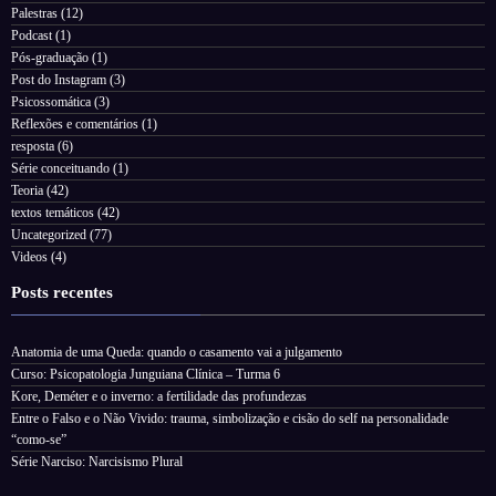
Palestras
(12)
Podcast
(1)
Pós-graduação
(1)
Post do Instagram
(3)
Psicossomática
(3)
Reflexões e comentários
(1)
resposta
(6)
Série conceituando
(1)
Teoria
(42)
textos temáticos
(42)
Uncategorized
(77)
Videos
(4)
Posts recentes
Anatomia de uma Queda: quando o casamento vai a julgamento
Curso: Psicopatologia Junguiana Clínica – Turma 6
Kore, Deméter e o inverno: a fertilidade das profundezas
Entre o Falso e o Não Vivido: trauma, simbolização e cisão do self na personalidade
“como-se”
Série Narciso: Narcisismo Plural