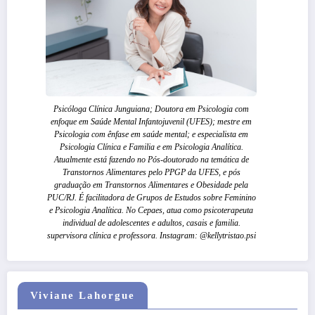
Psicóloga Clínica Junguiana; Doutora em Psicologia com
enfoque em Saúde Mental Infantojuvenil (UFES); mestre em
Psicologia com ênfase em saúde mental; e especialista em
Psicologia Clínica e Familia e em Psicologia Analítica.
Atualmente está fazendo no Pós-doutorado na temática de
Transtornos Alimentares pelo PPGP da UFES, e pós
graduação em Transtornos Alimentares e Obesidade pela
PUC/RJ. É facilitadora de Grupos de Estudos sobre Feminino
e Psicologia Analítica. No Cepaes, atua como psicoterapeuta
individual de adolescentes e adultos, casais e familia.
supervisora clínica e professora. Instagram: @kellytristao.psi
Viviane Lahorgue