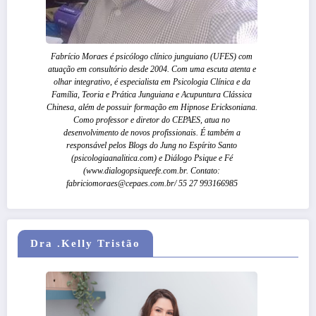
Fabrício Moraes é psicólogo clínico junguiano (UFES) com
atuação em consultório desde 2004. Com uma escuta atenta e
olhar integrativo, é especialista em Psicologia Clínica e da
Família, Teoria e Prática Junguiana e Acupuntura Clássica
Chinesa, além de possuir formação em Hipnose Ericksoniana.
Como professor e diretor do CEPAES, atua no
desenvolvimento de novos profissionais. É também a
responsável pelos Blogs do Jung no Espírito Santo
(psicologiaanalitica.com) e Diálogo Psique e Fé
(www.dialogopsiqueefe.com.br. Contato:
fabriciomoraes@cepaes.com.br/ 55 27 993166985
Dra .Kelly Tristão