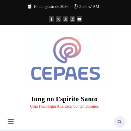
Pular
10 de agosto de 2026
3:38:57 AM
para
o
conteúdo
Jung no Espirito Santo
Uma Psicologia Analítica Contemporânea