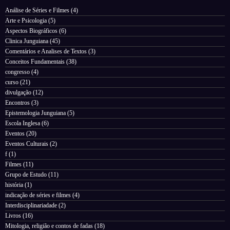
Análise de Séries e Filmes
(4)
Arte e Psicologia
(5)
Aspectos Biográficos
(6)
Clinica Junguiana
(45)
Comentários e Analises de Textos
(3)
Conceitos Fundamentais
(38)
congresso
(4)
curso
(21)
divulgação
(12)
Encontros
(3)
Epistemologia Junguiana
(5)
Escola Inglesa
(6)
Eventos
(20)
Eventos Culturais
(2)
f
(1)
Filmes
(11)
Grupo de Estudo
(11)
história
(1)
indicação de séries e filmes
(4)
Interdisciplinariadade
(2)
Livros
(16)
Mitologia, religião e contos de fadas
(18)